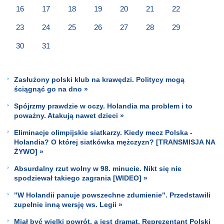
16
17
18
19
20
21
22
23
24
25
26
27
28
29
30
31
Zasłużony polski klub na krawędzi. Politycy mogą
ściągnąć go na dno »
Spójrzmy prawdzie w oczy. Holandia ma problem i to
poważny. Atakują nawet dzieci »
Eliminacje olimpijskie siatkarzy. Kiedy mecz Polska -
Holandia? O której siatkówka mężczyzn? [TRANSMISJA NA
ŻYWO] »
Absurdalny rzut wolny w 98. minucie. Nikt się nie
spodziewał takiego zagrania [WIDEO] »
"W Holandii panuje powszechne zdumienie". Przedstawili
zupełnie inną wersję ws. Legii »
Miał być wielki powrót, a jest dramat. Reprezentant Polski