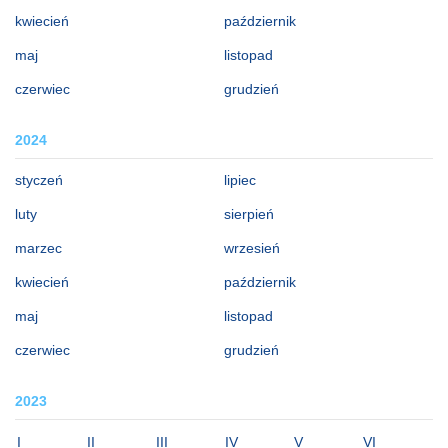
kwiecień
październik
maj
listopad
czerwiec
grudzień
2024
styczeń
lipiec
luty
sierpień
marzec
wrzesień
kwiecień
październik
maj
listopad
czerwiec
grudzień
2023
I
II
III
IV
V
VI