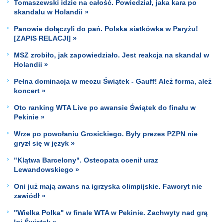
Tomaszewski idzie na całość. Powiedział, jaka kara po
skandalu w Holandii »
Panowie dołączyli do pań. Polska siatkówka w Paryżu!
[ZAPIS RELACJI] »
MSZ zrobiło, jak zapowiedziało. Jest reakcja na skandal w
Holandii »
Pełna dominacja w meczu Świątek - Gauff! Ależ forma, ależ
koncert »
Oto ranking WTA Live po awansie Świątek do finału w
Pekinie »
Wrze po powołaniu Grosickiego. Były prezes PZPN nie
gryzł się w język »
"Klątwa Barcelony". Osteopata ocenił uraz
Lewandowskiego »
Oni już mają awans na igrzyska olimpijskie. Faworyt nie
zawiódł »
"Wielka Polka" w finale WTA w Pekinie. Zachwyty nad grą
Igi Świątek »