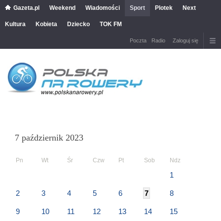
Gazeta.pl
Weekend
Wiadomości
Sport
Plotek
Next
Kultura
Kobieta
Dziecko
TOK FM
Poczta
Radio
Zaloguj się
7 październik 2023
Pn
Wt
Śr
Czw
Pt
Sob
Ndz
1
2
3
4
5
6
7
8
9
10
11
12
13
14
15