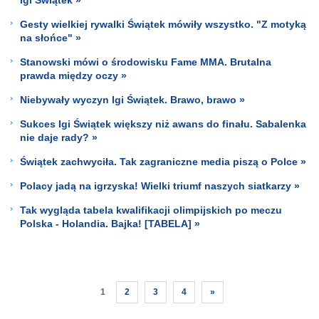
Gesty wielkiej rywalki Świątek mówiły wszystko. "Z motyką
na słońce" »
Stanowski mówi o środowisku Fame MMA. Brutalna
prawda między oczy »
Niebywały wyczyn Igi Świątek. Brawo, brawo »
Sukces Igi Świątek większy niż awans do finału. Sabalenka
nie daje rady? »
Świątek zachwyciła. Tak zagraniczne media piszą o Polce »
Polacy jadą na igrzyska! Wielki triumf naszych siatkarzy »
Tak wygląda tabela kwalifikacji olimpijskich po meczu
Polska - Holandia. Bajka! [TABELA] »
1
2
3
4
»