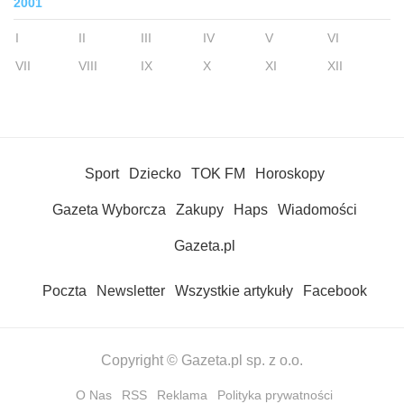
2001
I
II
III
IV
V
VI
VII
VIII
IX
X
XI
XII
Sport
Dziecko
TOK FM
Horoskopy
Gazeta Wyborcza
Zakupy
Haps
Wiadomości
Gazeta.pl
Poczta
Newsletter
Wszystkie artykuły
Facebook
Copyright © Gazeta.pl sp. z o.o.
O Nas
RSS
Reklama
Polityka prywatności