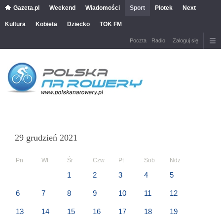
Gazeta.pl
Weekend
Wiadomości
Sport
Plotek
Next
Kultura
Kobieta
Dziecko
TOK FM
Poczta
Radio
Zaloguj się
29 grudzień 2021
Pn
Wt
Śr
Czw
Pt
Sob
Ndz
1
2
3
4
5
6
7
8
9
10
11
12
13
14
15
16
17
18
19