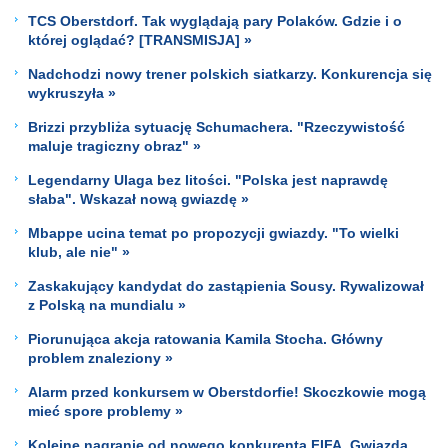
TCS Oberstdorf. Tak wyglądają pary Polaków. Gdzie i o
której oglądać? [TRANSMISJA] »
Nadchodzi nowy trener polskich siatkarzy. Konkurencja się
wykruszyła »
Brizzi przybliża sytuację Schumachera. "Rzeczywistość
maluje tragiczny obraz" »
Legendarny Ulaga bez litości. "Polska jest naprawdę
słaba". Wskazał nową gwiazdę »
Mbappe ucina temat po propozycji gwiazdy. "To wielki
klub, ale nie" »
Zaskakujący kandydat do zastąpienia Sousy. Rywalizował
z Polską na mundialu »
Piorunująca akcja ratowania Kamila Stocha. Główny
problem znaleziony »
Alarm przed konkursem w Oberstdorfie! Skoczkowie mogą
mieć spore problemy »
Kolejne nagranie od nowego konkurenta FIFA. Gwiazda