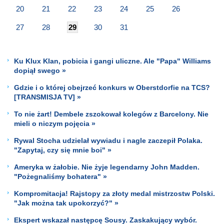
20
21
22
23
24
25
26
27
28
29
30
31
Ku Klux Klan, pobicia i gangi uliczne. Ale "Papa" Williams
dopiął swego »
Gdzie i o której obejrzeć konkurs w Oberstdorfie na TCS?
[TRANSMISJA TV] »
To nie żart! Dembele zszokował kolegów z Barcelony. Nie
mieli o niczym pojęcia »
Rywal Stocha udzielał wywiadu i nagle zaczepił Polaka.
"Zapytaj, czy się mnie boi" »
Ameryka w żałobie. Nie żyje legendarny John Madden.
"Pożegnaliśmy bohatera" »
Kompromitacja! Rajstopy za złoty medal mistrzostw Polski.
"Jak można tak upokorzyć?" »
Ekspert wskazał następcę Sousy. Zaskakujący wybór.