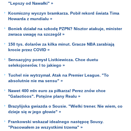
"Lepszy od Nawałki" »
Kosmiczny wyczyn bramkarza. Pobił rekord świata Tima
Howarda z mundialu »
Boniek działał na szkodę PZPN? Nisztor atakuje, minister
zwraca uwagę na szczegół »
150 tys. dolarów za kilka minut. Gracze NBA zarabiają
krocie przez COVID »
Sensacyjny pomysł Listkiewicza. Chce duetu
selekcjonerów. I to jakiego »
Tuchel nie wytrzymał. Atak na Premier League. "To
absolutnie nie ma sensu" »
Nawet 400 mln euro za piłkarza! Perez znów chce
"Galacticos". Potężne plany Realu »
Brazylijska gwiazda o Sousie. "Wielki trener. Nie wiem, co
dzieje się w jego głowie" »
Frankowski wskazał idealnego następcę Sousy.
"Pracowałem ze wszystkimi trzema" »