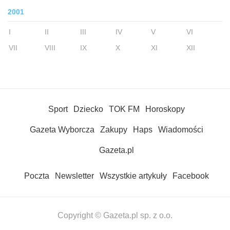
2001
I
II
III
IV
V
VI
VII
VIII
IX
X
XI
XII
Sport
Dziecko
TOK FM
Horoskopy
Gazeta Wyborcza
Zakupy
Haps
Wiadomości
Gazeta.pl
Poczta
Newsletter
Wszystkie artykuły
Facebook
Copyright © Gazeta.pl sp. z o.o.