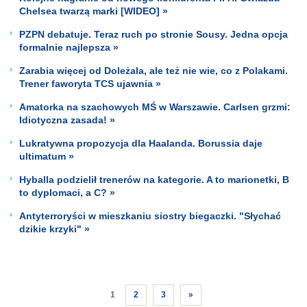
Chelsea twarzą marki [WIDEO] »
PZPN debatuje. Teraz ruch po stronie Sousy. Jedna opcja
formalnie najlepsza »
Zarabia więcej od Doleżala, ale też nie wie, co z Polakami.
Trener faworyta TCS ujawnia »
Amatorka na szachowych MŚ w Warszawie. Carlsen grzmi:
Idiotyczna zasada! »
Lukratywna propozycja dla Haalanda. Borussia daje
ultimatum »
Hyballa podzielił trenerów na kategorie. A to marionetki, B
to dyplomaci, a C? »
Antyterroryści w mieszkaniu siostry biegaczki. "Słychać
dzikie krzyki" »
1
2
3
»