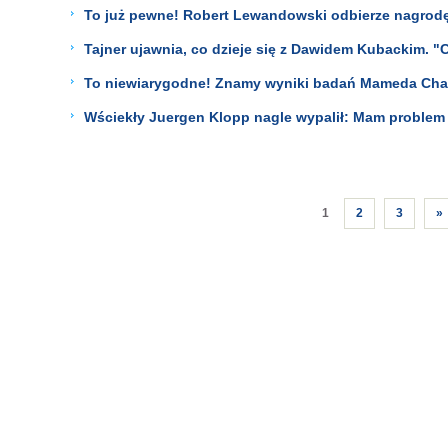
To już pewne! Robert Lewandowski odbierze nagrod
Tajner ujawnia, co dzieje się z Dawidem Kubackim. "C
To niewiarygodne! Znamy wyniki badań Mameda Cha
Wściekły Juergen Klopp nagle wypalił: Mam problem 
1
2
3
»