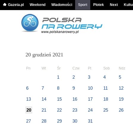
Gazeta.pl
Weekend
Wiadomości
Sport
Plotek
Next
Kultu
20 grudzień 2021
Pn
Wt
Śr
Czw
Pt
Sob
Ndz
1
2
3
4
5
6
7
8
9
10
11
12
13
14
15
16
17
18
19
20
21
22
23
24
25
26
27
28
29
30
31