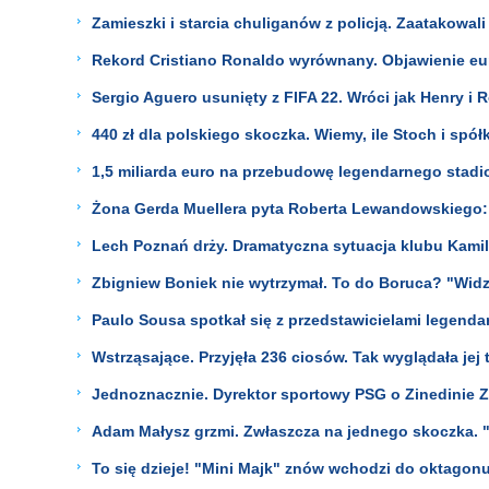
Zamieszki i starcia chuliganów z policją. Zaatakowali
Rekord Cristiano Ronaldo wyrównany. Objawienie eur
Sergio Aguero usunięty z FIFA 22. Wróci jak Henry i 
440 zł dla polskiego skoczka. Wiemy, ile Stoch i spół
1,5 miliarda euro na przebudowę legendarnego stadio
Żona Gerda Muellera pyta Roberta Lewandowskiego: I
Lech Poznań drży. Dramatyczna sytuacja klubu Kamil
Zbigniew Boniek nie wytrzymał. To do Boruca? "Widz
Paulo Sousa spotkał się z przedstawicielami legend
Wstrząsające. Przyjęła 236 ciosów. Tak wyglądała jej 
Jednoznacznie. Dyrektor sportowy PSG o Zinedinie Z
Adam Małysz grzmi. Zwłaszcza na jednego skoczka. 
To się dzieje! "Mini Majk" znów wchodzi do oktagonu