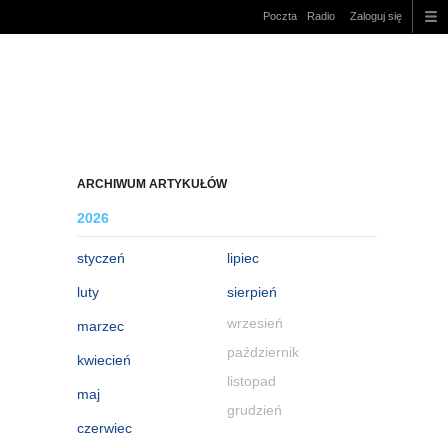
Poczta
Radio
Zaloguj się
ARCHIWUM ARTYKUŁÓW
2026
styczeń
lipiec
luty
sierpień
wrzesień
marzec
październik
kwiecień
listopad
maj
grudzień
czerwiec