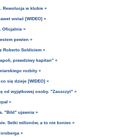
. Rewolucja w klubie »
nawet wstać [WIDEO] »
 Oficjalnie »
Jestem pewien »
z Roberto Soldiciem »
Napoli, prawdziwy kapitan" »
niarskiego rozbity »
, co się dzieje [WIDEO] »
 od wyjątkowej osoby. "Zaszczyt" »
ypał »
. "Bild" ujawnia »
. Setki milionów, a to nie koniec »
Forsberga »