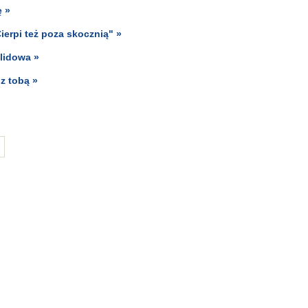
ę »
ierpi też poza skocznią" »
lidowa »
z tobą »