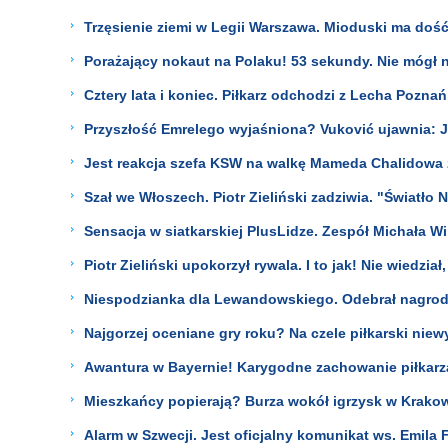
Trzęsienie ziemi w Legii Warszawa. Mioduski ma dość
Porażający nokaut na Polaku! 53 sekundy. Nie mógł 
Cztery lata i koniec. Piłkarz odchodzi z Lecha Poznań.
Przyszłość Emrelego wyjaśniona? Vuković ujawnia: 
Jest reakcja szefa KSW na walkę Mameda Chalidowa 
Szał we Włoszech. Piotr Zieliński zadziwia. "Światło 
Sensacja w siatkarskiej PlusLidze. Zespół Michała Wi
Piotr Zieliński upokorzył rywala. I to jak! Nie wiedział
Niespodzianka dla Lewandowskiego. Odebrał nagrodę
Najgorzej oceniane gry roku? Na czele piłkarski niew
Awantura w Bayernie! Karygodne zachowanie piłkarza
Mieszkańcy popierają? Burza wokół igrzysk w Krakowie
Alarm w Szwecji. Jest oficjalny komunikat ws. Emila 