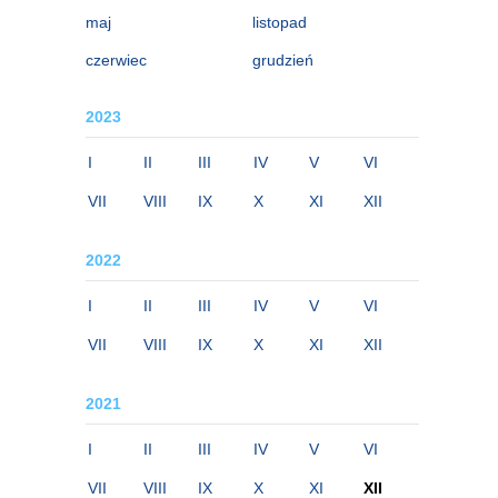
maj
listopad
czerwiec
grudzień
2023
I
II
III
IV
V
VI
VII
VIII
IX
X
XI
XII
2022
I
II
III
IV
V
VI
VII
VIII
IX
X
XI
XII
2021
I
II
III
IV
V
VI
VII
VIII
IX
X
XI
XII