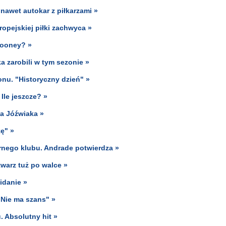
 nawet autokar z piłkarzami »
opejskiej piłki zachwyca »
Rooney? »
ka zarobili w tym sezonie »
nu. "Historyczny dzień" »
le jeszcze? »
a Jóźwiaka »
ę" »
arnego klubu. Andrade potwierdza »
twarz tuż po walce »
idanie »
"Nie ma szans" »
. Absolutny hit »