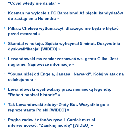
"Covid wtedy nie działa" »
Koeman na wylocie z FC Barcelony! Aż pięciu kandydatów
do zastąpienia Holendra »
Piłkarz Chelsea wytłumaczył, dlaczego nie będzie klękać
przed meczami »
Skandal w hokeju. Sędzia wytrzymał 5 minut. Dożywotnia
dyskwalifikacja! [WIDEO] »
Lewandowski ma zamiar zeznawać ws. gestu Glika. Jest
nagranie. Najnowsze informacje »
"Sousa niżej od Engela, Janasa i Nawałki". Kolejny atak na
selekcjonera »
Lewandowski wychwalany przez niemiecką legendę.
"Robert napisał historię" »
Tak Lewandowski zdobył Złoty But. Wszystkie gole
reprezentanta Polski [WIDEO] »
Pogba zadrwił z fanów rywali. Carrick musiał
interweniować. "Zamknij mordę" [WIDEO] »