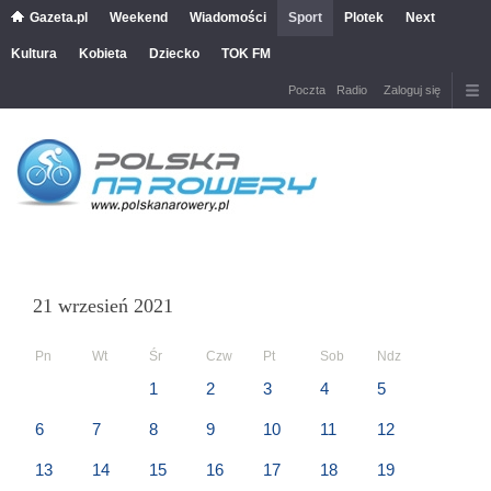
Gazeta.pl
Weekend
Wiadomości
Sport
Plotek
Next
Kultura
Kobieta
Dziecko
TOK FM
Poczta
Radio
Zaloguj się
21 wrzesień 2021
Pn
Wt
Śr
Czw
Pt
Sob
Ndz
1
2
3
4
5
6
7
8
9
10
11
12
13
14
15
16
17
18
19