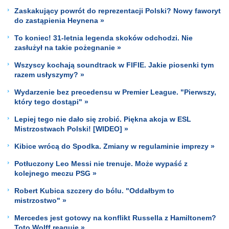
Zaskakujący powrót do reprezentacji Polski? Nowy faworyt
do zastąpienia Heynena »
To koniec! 31-letnia legenda skoków odchodzi. Nie
zasłużył na takie pożegnanie »
Wszyscy kochają soundtrack w FIFIE. Jakie piosenki tym
razem usłyszymy? »
Wydarzenie bez precedensu w Premier League. "Pierwszy,
który tego dostąpi" »
Lepiej tego nie dało się zrobić. Piękna akcja w ESL
Mistrzostwach Polski! [WIDEO] »
Kibice wrócą do Spodka. Zmiany w regulaminie imprezy »
Potłuczony Leo Messi nie trenuje. Może wypaść z
kolejnego meczu PSG »
Robert Kubica szczery do bólu. "Oddałbym to
mistrzostwo" »
Mercedes jest gotowy na konflikt Russella z Hamiltonem?
Toto Wolff reaguje »