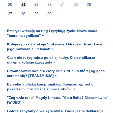
20
21
22
23
24
25
26
27
28
29
30
Emeryci wracają na ring i ryzykują życie. Nowa moda i
"moralna zgnilizna" »
Kolejny piłkarz atakuje Stokowca. Odradzał Brzęczkowi
jego powołanie. "Kłamał" »
Cash nie rezygnuje z polskiej kadry. Ojciec piłkarza
ujawnia kolejne szczegóły »
Lewandowski odbiera Złoty But. Gdzie i o której oglądać
ceremonię? [TRANSMISJA] »
Barcelona bliska kompromitacji. Koeman wprost o
piłkarzach. "Co można z nimi zrobić?" »
"Zagranie roku" Magdy Linette. "Co u licha? Niesamowite"
[WIDEO] »
Gołota zapytany o walkę w MMA. Padła jasna deklaracja.