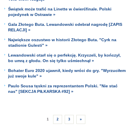
Świątek może trafić na Linette w ćwierćfinale. Polski
pojedynek w Ostrawie »
Gala Złotego Buta. Lewandowski odebrał nagrodę [ZAPIS
RELACJI] »
Największe oszustwo w historii Złotego Buta. "Cyrk na
stadionie Gulesti" »
Lewandowski otarł się o perfekcję. Krzyczeli, by kończył,
bo umrą z głodu. On się tylko uśmiechnął »
Bohater Euro 2020 ujawnił, kiedy wróci do gry. "Wyrzuciłem
już swoje kule" »
Paulo Sousa tęskni za reprezentantem Polski. "Nie stać
nas" [SEKCJA PIŁKARSKA #92] »
1
2
3
»