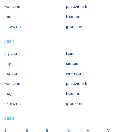
kwiecień
październik
maj
listopad
czerwiec
grudzień
2024
styczeń
lipiec
luty
sierpień
marzec
wrzesień
kwiecień
październik
maj
listopad
czerwiec
grudzień
2023
I
II
III
IV
V
VI