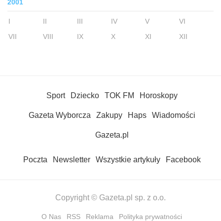
2001
I
II
III
IV
V
VI
VII
VIII
IX
X
XI
XII
Sport
Dziecko
TOK FM
Horoskopy
Gazeta Wyborcza
Zakupy
Haps
Wiadomości
Gazeta.pl
Poczta
Newsletter
Wszystkie artykuły
Facebook
Copyright © Gazeta.pl sp. z o.o.
O Nas
RSS
Reklama
Polityka prywatności