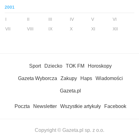
2001
I
II
III
IV
V
VI
VII
VIII
IX
X
XI
XII
Sport
Dziecko
TOK FM
Horoskopy
Gazeta Wyborcza
Zakupy
Haps
Wiadomości
Gazeta.pl
Poczta
Newsletter
Wszystkie artykuły
Facebook
Copyright © Gazeta.pl sp. z o.o.