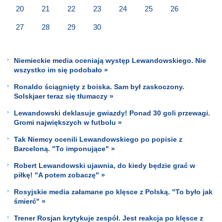
20
21
22
23
24
25
26
27
28
29
30
Niemieckie media oceniają występ Lewandowskiego. Nie
wszystko im się podobało »
Ronaldo ściągnięty z boiska. Sam był zaskoczony.
Solskjaer teraz się tłumaczy »
Lewandowski deklasuje gwiazdy! Ponad 30 goli przewagi.
Gromi największych w futbolu »
Tak Niemcy ocenili Lewandowskiego po popisie z
Barceloną. "To imponujące" »
Robert Lewandowski ujawnia, do kiedy będzie grać w
piłkę! "A potem zobaczę" »
Rosyjskie media załamane po klęsce z Polską. "To było jak
śmierć" »
Trener Rosjan krytykuje zespół. Jest reakcja po klęsce z