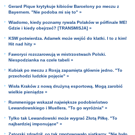
Gerard Pique krytykuje kibiców Barcelony po meczu z
Bayernem. "Nie podoba mi się to" »
Wiadomo, kiedy poznamy rywala Polaków w półfinale ME!
Gdzie i kiedy obejrzeć? [TRANSMISJA] »
KSW potwierdza. Adamek może wejść do klatki. I to z kim!
Hit nad hity »
Faworyci rozczarowują w mistrzostwach Polski.
Niespodzianka na czele tabeli »
Kubiak po meczu z Rosją zapamięta głównie jedno. "To
przechodzi ludzkie pojęcie" »
Wisła Kraków z nową drużyną esportową. Mogą zarobić
wielkie pieniądze »
Rummenigge wskazał największe podobieństwo
Lewandowskiego i Muellera. "To go wyróżnia" »
Tylko tak Lewandowski może wygrać Złotą Piłkę. "To
najbardziej imponujące" »
Zatorski zdradził, co tak zmotywowało siatkarzy. "Nie było