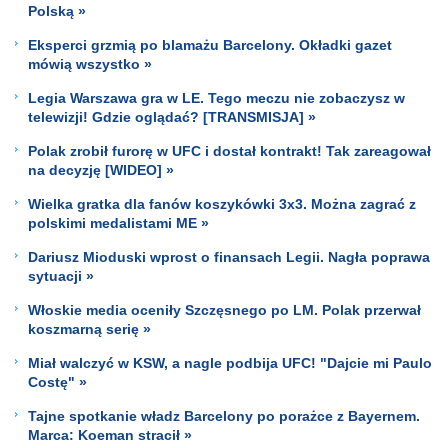
Polską »
Eksperci grzmią po blamażu Barcelony. Okładki gazet
mówią wszystko »
Legia Warszawa gra w LE. Tego meczu nie zobaczysz w
telewizji! Gdzie oglądać? [TRANSMISJA] »
Polak zrobił furorę w UFC i dostał kontrakt! Tak zareagował
na decyzję [WIDEO] »
Wielka gratka dla fanów koszykówki 3x3. Można zagrać z
polskimi medalistami ME »
Dariusz Mioduski wprost o finansach Legii. Nagła poprawa
sytuacji »
Włoskie media oceniły Szczęsnego po LM. Polak przerwał
koszmarną serię »
Miał walczyć w KSW, a nagle podbija UFC! "Dajcie mi Paulo
Costę" »
Tajne spotkanie władz Barcelony po porażce z Bayernem.
Marca: Koeman stracił »