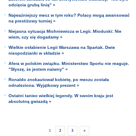
odcięcia grubą linią" »
Najważniejszy mecz w tym roku? Polacy mogą awansować
na prestiżowy turniej »
Niejasna sytuacja Michniewicza w Legii. Mioduski: Nie
wiem, czy się dogadamy »
Wielkie osłabienie Legii Warszawa na Spartak. Dwie
niespodzianki w składzie »
Afera w polskim związku. Ministerstwo Sportu nie reaguje.
"Słyszę, że jestem naiwny" »
Ronaldo znokautował kobietę, po meczu została
odnaleziona. Wyjątkowy prezent »
Ostatni taniec wielkiej legendy. W swoim kraju jest
absolutną gwiazdą »
1
2
3
»