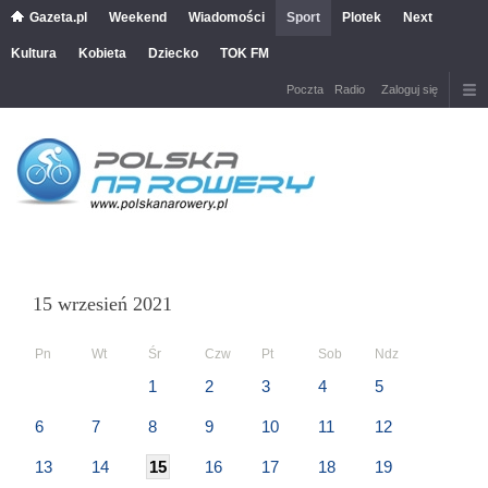
Gazeta.pl
Weekend
Wiadomości
Sport
Plotek
Next
Kultura
Kobieta
Dziecko
TOK FM
Poczta
Radio
Zaloguj się
15 wrzesień 2021
Pn
Wt
Śr
Czw
Pt
Sob
Ndz
1
2
3
4
5
6
7
8
9
10
11
12
13
14
15
16
17
18
19