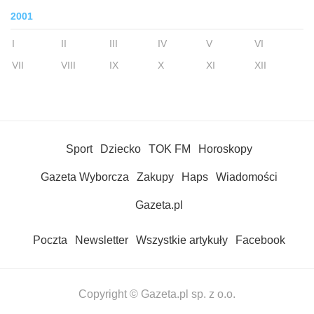
2001
I
II
III
IV
V
VI
VII
VIII
IX
X
XI
XII
Sport
Dziecko
TOK FM
Horoskopy
Gazeta Wyborcza
Zakupy
Haps
Wiadomości
Gazeta.pl
Poczta
Newsletter
Wszystkie artykuły
Facebook
Copyright © Gazeta.pl sp. z o.o.