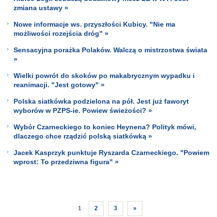
zmiana ustawy »
Nowe informacje ws. przyszłości Kubicy. "Nie ma
możliwości rozejścia dróg" »
Sensacyjna porażka Polaków. Walczą o mistrzostwa świata
»
Wielki powrót do skoków po makabrycznym wypadku i
reanimacji. "Jest gotowy" »
Polska siatkówka podzielona na pół. Jest już faworyt
wyborów w PZPS-ie. Powiew świeżości? »
Wybór Czarneckiego to koniec Heynena? Polityk mówi,
dlaczego chce rządzić polską siatkówką »
Jacek Kasprzyk punktuje Ryszarda Czarneckiego. "Powiem
wprost: To przedziwna figura" »
1
2
3
»