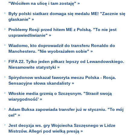
"Wróciłem na ulicę i tam zostaję" »
Były polski siatkarz domaga się medalu ME! "Zacznie się
głaskanie" »
Problemy Rosji przed hitem ME z Polską. "To nie jest
usprawiedliwianie" »
Wiadomo, kto doprowadził do transferu Ronaldo do
Manchesteru. "Nie wyobrażałem sobie" »
FIFA 22. Tylko jeden piłkarz lepszy od Lewandowskiego.
Niesamowite statystyki »
Spirydonow wskazał faworyta meczu Polska - Rosja.
Sensacyjne słowa skandalisty »
Włoskie media grzmią o Szczęsnym. "Stracił swoją
wiarygodność' »
Adam Buksa zapowiada transfer już w styczniu. "To mój
cel" »
Jest decyzja ws. gry Wojciecha Szczęsnego w Lidze
Mistrzów. Allegri pod wielką presją »