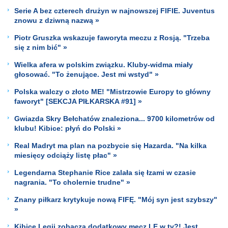
Serie A bez czterech drużyn w najnowszej FIFIE. Juventus
znowu z dziwną nazwą »
Piotr Gruszka wskazuje faworyta meczu z Rosją. "Trzeba
się z nim bić" »
Wielka afera w polskim związku. Kluby-widma miały
głosować. "To żenujące. Jest mi wstyd" »
Polska walczy o złoto ME! "Mistrzowie Europy to główny
faworyt" [SEKCJA PIŁKARSKA #91] »
Gwiazda Skry Bełchatów znaleziona... 9700 kilometrów od
klubu! Kibice: płyń do Polski »
Real Madryt ma plan na pozbycie się Hazarda. "Na kilka
miesięcy odciąży listę płac" »
Legendarna Stephanie Rice zalała się łzami w czasie
nagrania. "To cholernie trudne" »
Znany piłkarz krytykuje nową FIFĘ. "Mój syn jest szybszy"
»
Kibice Legii zobaczą dodatkowy mecz LE w tv?! Jest