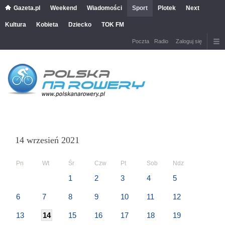
Gazeta.pl
Weekend
Wiadomości
Sport
Plotek
Next
Kultura
Kobieta
Dziecko
TOK FM
Poczta
Radio
Zaloguj się
14 wrzesień 2021
Pn
Wt
Śr
Czw
Pt
Sob
Ndz
1
2
3
4
5
6
7
8
9
10
11
12
13
14
15
16
17
18
19