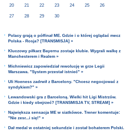
20
21
22
23
24
25
26
27
28
29
30
Polacy grają o półfinał ME. Gdzie i o której oglądać mecz
Polska - Rosja? [TRANSMISJA] »
Kluczowy piłkarz Bayernu zostaje klubie. Wygrali walkę z
Manchesterem i Realem »
Michniewicz zapowiedział rewolucję w grze Legii
Warszawa. "System przestał istnieć" »
Uli Hoeness zadrwił z Barcelony. "Chcesz negocjować z
syndykiem?" »
Lewandowski gra z Barceloną. Wielki hit Ligi Mistrzów.
Gdzie i kiedy obejrzeć? [TRANSMISJA TV, STREAM] »
Największa sensacja ME w siatkówce. Trener komentuje:
"Nie zesr...i się!" »
Dał medal w ostatniej sekundzie i został bohaterem Polski.