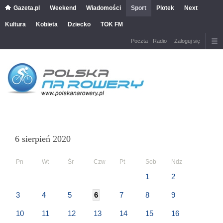
Gazeta.pl
Weekend
Wiadomości
Sport
Plotek
Next
Kultura
Kobieta
Dziecko
TOK FM
Poczta
Radio
Zaloguj się
6 sierpień 2020
Pn
Wt
Śr
Czw
Pt
Sob
Ndz
1
2
3
4
5
6
7
8
9
10
11
12
13
14
15
16