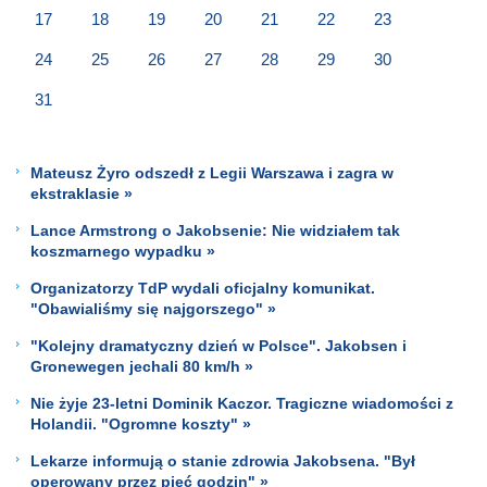
17
18
19
20
21
22
23
24
25
26
27
28
29
30
31
Mateusz Żyro odszedł z Legii Warszawa i zagra w
ekstraklasie »
Lance Armstrong o Jakobsenie: Nie widziałem tak
koszmarnego wypadku »
Organizatorzy TdP wydali oficjalny komunikat.
"Obawialiśmy się najgorszego" »
"Kolejny dramatyczny dzień w Polsce". Jakobsen i
Gronewegen jechali 80 km/h »
Nie żyje 23-letni Dominik Kaczor. Tragiczne wiadomości z
Holandii. "Ogromne koszty" »
Lekarze informują o stanie zdrowia Jakobsena. "Był
operowany przez pięć godzin" »