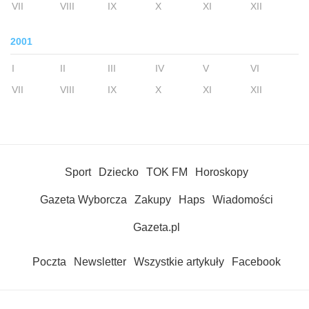
VII
VIII
IX
X
XI
XII
2001
I
II
III
IV
V
VI
VII
VIII
IX
X
XI
XII
Sport
Dziecko
TOK FM
Horoskopy
Gazeta Wyborcza
Zakupy
Haps
Wiadomości
Gazeta.pl
Poczta
Newsletter
Wszystkie artykuły
Facebook