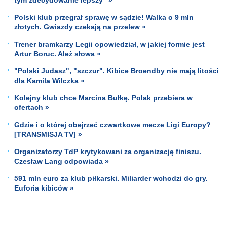
Polski klub przegrał sprawę w sądzie! Walka o 9 mln
złotych. Gwiazdy czekają na przelew »
Trener bramkarzy Legii opowiedział, w jakiej formie jest
Artur Boruc. Ależ słowa »
"Polski Judasz", "szczur". Kibice Broendby nie mają litości
dla Kamila Wilczka »
Kolejny klub chce Marcina Bułkę. Polak przebiera w
ofertach »
Gdzie i o której obejrzeć czwartkowe mecze Ligi Europy?
[TRANSMISJA TV] »
Organizatorzy TdP krytykowani za organizację finiszu.
Czesław Lang odpowiada »
591 mln euro za klub piłkarski. Miliarder wchodzi do gry.
Euforia kibiców »