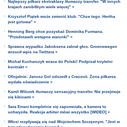
Najlepszy piłkarz ekstraklasy tłumaczy transfer. "W innych
krajach zarobiłbym wiele więcej" »
Krzysztof Piątek może zmienić klub. "Chce tego. Hertha
jest gotowa" »
Henning Berg chce pozyskać Dominika Furmana.
"Przedstawili wstępne warunki" »
Sprawca wypadku Jakobsena zabrał głos. Groenewegen
wrzucił wpis na Twittera »
Michał Kucharczyk wraca do Polski! Podpisał trzyletni
kontrakt »
Oficjalnie: Janusz Gol odszedł z Cracovii. Żona piłkarza
wydała oświadczenie »
Kamil Wilczek tłumaczy sensacyjny transfer. Nie przejmuje
się kibicami »
Sara Errani kompletnie się zapomniała, a kamera to
uchwyciła. Reakcja arbiter mówi wszystko [WIDEO] »
Włosi rozpływają się nad Wojciechem Szczęsnym. "Jest w
tym zdecydowanie lepszy" »