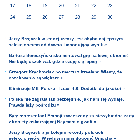
17
18
19
20
21
22
23
24
25
26
27
28
29
30
Jerzy Brzęczek w jednej rzeczy jest chyba najlepszym
selekcjonerem od dawna. Imponujący wynik »
Bartosz Bereszyński skomentował grę na lewej obronie:
Nie będę oszukiwał, gdzie czuję się lepiej »
Grzegorz Krychowiak po meczu z Izraelem: Wiemy, że
oczekiwania są większe »
Eliminacje ME. Polska - Izrael 4:0. Dodatki do jakości »
Polska nie zagrała tak bezbłędnie, jak nam się wydaje.
Prawda leży pośrodku »
Były reprezentant Francji zawieszony za niewybredne żarty
z kobiety oskarżającej Neymara o gwałt »
Jerzy Brzęczek bije kolejne rekordy polskich
selekcjonerów. W jednym musi dogonić Gmocha »