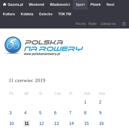
Gazeta.pl
Weekend
Wiadomości
Sport
Plotek
Next
Kultura
Kobieta
Dziecko
TOK FM
Poczta
Radio
Zaloguj się
11 czerwiec 2019
Pn
Wt
Śr
Czw
Pt
Sob
Ndz
1
2
3
4
5
6
7
8
9
10
11
12
13
14
15
16