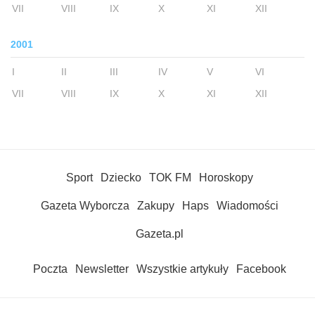
VII
VIII
IX
X
XI
XII
2001
I
II
III
IV
V
VI
VII
VIII
IX
X
XI
XII
Sport
Dziecko
TOK FM
Horoskopy
Gazeta Wyborcza
Zakupy
Haps
Wiadomości
Gazeta.pl
Poczta
Newsletter
Wszystkie artykuły
Facebook