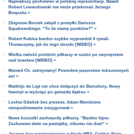
Największy pechowiec w polskiej reprezentacji. Nawet
Robert Lewandowski nie może przekonać Jerzego
Brzęczka »
Zbigniew Boniek zakpił z pomyłki Dariusza
Szpakowskiego. "To ile mamy punktów?" »
Robert Kubica bardzo szybko wyprzedził 4 rywali.
Tłumaczymy, jak do tego doszło [WIDEO] »
Wielka radość polskich piłkarzy w szatni po zwycięstwie
nad Izraelem [WIDEO] »
Mamed Ch. zatrzymany! Powodem paserstwo luksusowych
aut »
Matthijs de Ligt nie chce dołączyć do Barcelony. Nowy
faworyt w wyścigu po gwiazdę Ajaksu »
Lechia Gdańsk bez prezesa. Adam Mandziara
niespodziewanie zrezygnował »
Nowe koszulki zachwyciły piłkarzy. "Bardzo fajne.
Zachowam dwie na pamiątkę, nikomu nie dam" »
Jeszcze bez rozstrzygnięcia w finale NBA. Golden State