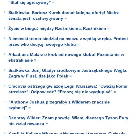
"Stał się agresywny" »
Siatkówka. Bartosz Kurek dostał kolejną ofertę! Mistrz
świata jest rozchwytywany »
Życie w biegu: między Rzeźnikiem a Rzeźnikiem »
Niemiecki trener siedział na meczu z wędką w ręku. Protest
przeciwko decyzji swojego klubu »
Arkadiusz Malarz o krok od nowego klubu! Pozostanie w
ekstraklasie »
Siatkówka. Jurij Gladyr środkowym Jastrzębskiego Węgla.
Zagra w PlusLidze jako Polak »
Cracovia ostrzega gwiazdę Legii Warszawa: "Uważaj komu
strzelasz". Odpowiedź? "Proszę się nie wygłupiać" »
"Anthony Joshua przegrałby z Wilderem znacznie
szybciej" »
Deontay Wilder: Znam prawdę. Wiem, dlaczego Tyson Fury
nie wziął rewanżu »
Konflikt Kyliana Mbappe z Neymarem i trenerem. Gwiazda