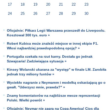
17
18
19
20
21
22
23
24
25
26
27
28
29
30
Oficjalnie: Piłkarz Legii Warszawa przeszedł do Liverpoolu.
Kosztował 300 tys. euro »
Robert Kubica może znaleźć miejsce w innej ekipie F1.
Włosi najbardziej prawdopodobną opcją? »
Portugalia czekała na rzut karny. Dostała go jednak
Szwajcaria! Zadziwiająca sytuacja »
Kinsey Wolanski ukarana za "występ" w finale LM. Zarobiła
jednak trzy miliony funtów »
Wyciekło nagranie z Neymarem i modelką oskarżającą go o
gwałt. "Uderzysz mnie, prawda?" »
Znamy komentatorów na najbliższe mecze reprezentacji
Polski. Wielki powrót »
Oficjalnie: Neymar nie zagra na Copa America! Cios dla