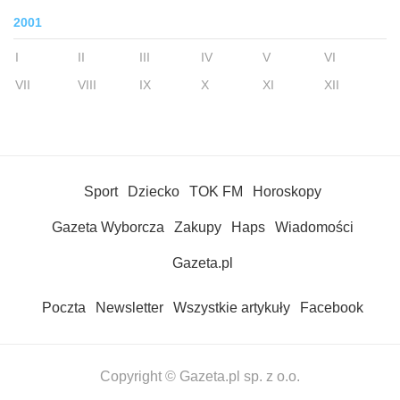
2001
I
II
III
IV
V
VI
VII
VIII
IX
X
XI
XII
Sport
Dziecko
TOK FM
Horoskopy
Gazeta Wyborcza
Zakupy
Haps
Wiadomości
Gazeta.pl
Poczta
Newsletter
Wszystkie artykuły
Facebook
Copyright © Gazeta.pl sp. z o.o.