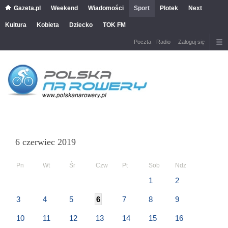
Gazeta.pl
Weekend
Wiadomości
Sport
Plotek
Next
Kultura
Kobieta
Dziecko
TOK FM
Poczta
Radio
Zaloguj się
6 czerwiec 2019
Pn
Wt
Śr
Czw
Pt
Sob
Ndz
1
2
3
4
5
6
7
8
9
10
11
12
13
14
15
16