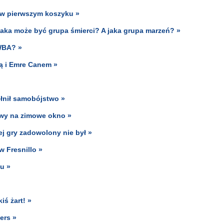
a w pierwszym koszyku »
Jaka może być grupa śmierci? A jaka grupa marzeń? »
WBA? »
ą i Emre Canem »
ełnił samobójstwo »
owy na zimowe okno »
ej gry zadowolony nie był »
 Fresnillo »
ku »
iś żart! »
ers »