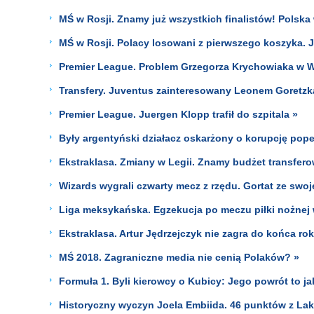
MŚ w Rosji. Znamy już wszystkich finalistów! Polsk
MŚ w Rosji. Polacy losowani z pierwszego koszyka. 
Premier League. Problem Grzegorza Krychowiaka w 
Transfery. Juventus zainteresowany Leonem Goretzk
Premier League. Juergen Klopp trafił do szpitala »
Były argentyński działacz oskarżony o korupcję pop
Ekstraklasa. Zmiany w Legii. Znamy budżet transfer
Wizards wygrali czwarty mecz z rzędu. Gortat ze swoj
Liga meksykańska. Egzekucja po meczu piłki nożnej w
Ekstraklasa. Artur Jędrzejczyk nie zagra do końca ro
MŚ 2018. Zagraniczne media nie cenią Polaków? »
Formuła 1. Byli kierowcy o Kubicy: Jego powrót to jak
Historyczny wyczyn Joela Embiida. 46 punktów z Lak