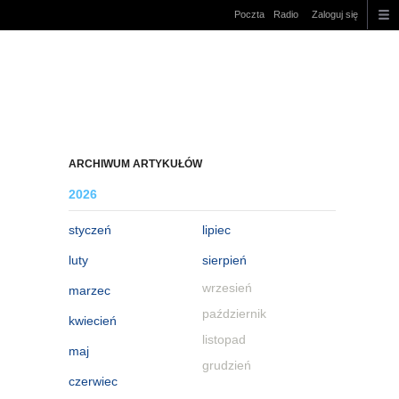
Poczta
Radio
Zaloguj się
ARCHIWUM ARTYKUŁÓW
2026
styczeń
lipiec
luty
sierpień
wrzesień
marzec
październik
kwiecień
listopad
maj
grudzień
czerwiec