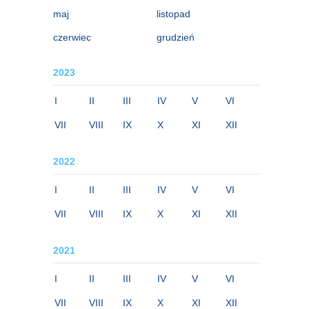
maj
listopad
czerwiec
grudzień
2023
I
II
III
IV
V
VI
VII
VIII
IX
X
XI
XII
2022
I
II
III
IV
V
VI
VII
VIII
IX
X
XI
XII
2021
I
II
III
IV
V
VI
VII
VIII
IX
X
XI
XII