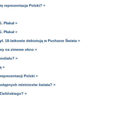
ę reprezentacja Polski? »
. Płakał »
. Płakał »
ył. 18-latkowie debiutują w Pucharze Świata »
owy na zimowe okno »
undialu? »
ą »
eprezentacji Polski »
stępnych mistrzostw świata? »
Zielińskiego? »