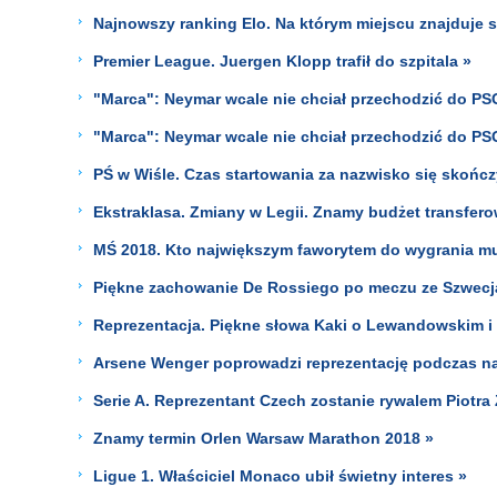
Najnowszy ranking Elo. Na którym miejscu znajduje si
Premier League. Juergen Klopp trafił do szpitala »
"Marca": Neymar wcale nie chciał przechodzić do PSG
"Marca": Neymar wcale nie chciał przechodzić do PSG
PŚ w Wiśle. Czas startowania za nazwisko się skończ
Ekstraklasa. Zmiany w Legii. Znamy budżet transfer
MŚ 2018. Kto największym faworytem do wygrania m
Piękne zachowanie De Rossiego po meczu ze Szwecj
Reprezentacja. Piękne słowa Kaki o Lewandowskim i r
Arsene Wenger poprowadzi reprezentację podczas na
Serie A. Reprezentant Czech zostanie rywalem Piotra 
Znamy termin Orlen Warsaw Marathon 2018 »
Ligue 1. Właściciel Monaco ubił świetny interes »