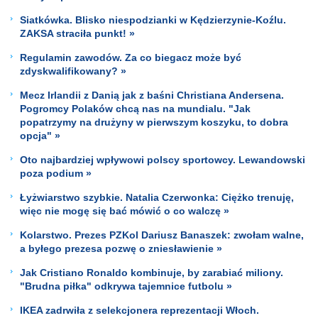
Siatkówka. Blisko niespodzianki w Kędzierzynie-Koźlu.
ZAKSA straciła punkt! »
Regulamin zawodów. Za co biegacz może być
zdyskwalifikowany? »
Mecz Irlandii z Danią jak z baśni Christiana Andersena.
Pogromcy Polaków chcą nas na mundialu. "Jak
popatrzymy na drużyny w pierwszym koszyku, to dobra
opcja" »
Oto najbardziej wpływowi polscy sportowcy. Lewandowski
poza podium »
Łyżwiarstwo szybkie. Natalia Czerwonka: Ciężko trenuję,
więc nie mogę się bać mówić o co walczę »
Kolarstwo. Prezes PZKol Dariusz Banaszek: zwołam walne,
a byłego prezesa pozwę o zniesławienie »
Jak Cristiano Ronaldo kombinuje, by zarabiać miliony.
"Brudna piłka" odkrywa tajemnice futbolu »
IKEA zadrwiła z selekcjonera reprezentacji Włoch.