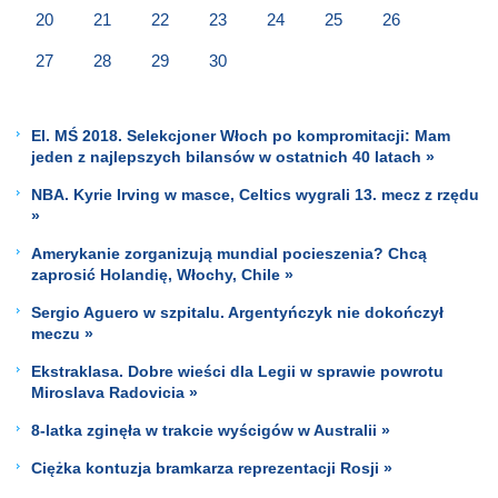
20
21
22
23
24
25
26
27
28
29
30
El. MŚ 2018. Selekcjoner Włoch po kompromitacji: Mam
jeden z najlepszych bilansów w ostatnich 40 latach »
NBA. Kyrie Irving w masce, Celtics wygrali 13. mecz z rzędu
»
Amerykanie zorganizują mundial pocieszenia? Chcą
zaprosić Holandię, Włochy, Chile »
Sergio Aguero w szpitalu. Argentyńczyk nie dokończył
meczu »
Ekstraklasa. Dobre wieści dla Legii w sprawie powrotu
Miroslava Radovicia »
8-latka zginęła w trakcie wyścigów w Australii »
Ciężka kontuzja bramkarza reprezentacji Rosji »