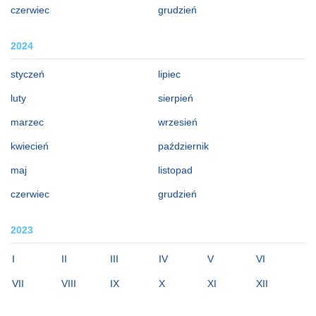
czerwiec
grudzień
2024
styczeń
lipiec
luty
sierpień
marzec
wrzesień
kwiecień
październik
maj
listopad
czerwiec
grudzień
2023
I
II
III
IV
V
VI
VII
VIII
IX
X
XI
XII