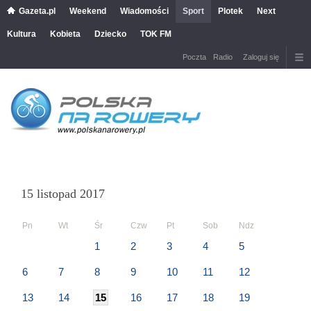
Gazeta.pl
Weekend
Wiadomości
Sport
Plotek
Next
Kultura
Kobieta
Dziecko
TOK FM
Poczta
Radio
Zaloguj się
15 listopad 2017
Pn
Wt
Śr
Czw
Pt
Sob
Ndz
1
2
3
4
5
6
7
8
9
10
11
12
13
14
15
16
17
18
19