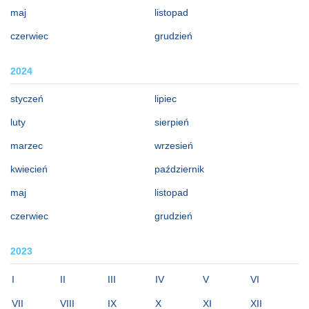
maj
listopad
czerwiec
grudzień
2024
styczeń
lipiec
luty
sierpień
marzec
wrzesień
kwiecień
październik
maj
listopad
czerwiec
grudzień
2023
I
II
III
IV
V
VI
VII
VIII
IX
X
XI
XII