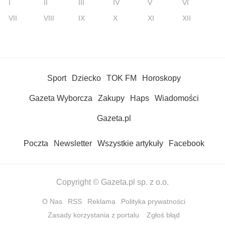
I
II
III
IV
V
VI
VII
VIII
IX
X
XI
XII
Sport
Dziecko
TOK FM
Horoskopy
Gazeta Wyborcza
Zakupy
Haps
Wiadomości
Gazeta.pl
Poczta
Newsletter
Wszystkie artykuły
Facebook
Copyright © Gazeta.pl sp. z o.o.
O Nas
RSS
Reklama
Polityka prywatności
Zasady korzystania z portalu
Zgłoś błąd