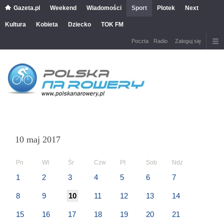
Gazeta.pl
Weekend
Wiadomości
Sport
Plotek
Next
Kultura
Kobieta
Dziecko
TOK FM
Poczta
Radio
Zaloguj się
10 maj 2017
Pn
Wt
Śr
Czw
Pt
Sob
Ndz
1
2
3
4
5
6
7
8
9
10
11
12
13
14
15
16
17
18
19
20
21