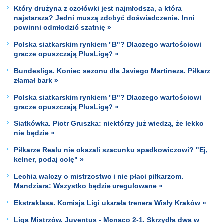
Który drużyna z czołówki jest najmłodsza, a która
najstarsza? Jedni muszą zdobyć doświadczenie. Inni
powinni odmłodzić szatnię »
Polska siatkarskim rynkiem "B"? Dlaczego wartościowi
gracze opuszczają PlusLigę? »
Bundesliga. Koniec sezonu dla Javiego Martineza. Piłkarz
złamał bark »
Polska siatkarskim rynkiem "B"? Dlaczego wartościowi
gracze opuszczają PlusLigę? »
Siatkówka. Piotr Gruszka: niektórzy już wiedzą, że lekko
nie będzie »
Piłkarze Realu nie okazali szacunku spadkowiczowi? "Ej,
kelner, podaj colę" »
Lechia walczy o mistrzostwo i nie płaci piłkarzom.
Mandziara: Wszystko będzie uregulowane »
Ekstraklasa. Komisja Ligi ukarała trenera Wisły Kraków »
Liga Mistrzów. Juventus - Monaco 2-1. Skrzydła dwa w