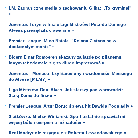
LM. Zagraniczne media o zachowaniu Glika: ,,To kryminał''
»
Juventus Turyn w finale Ligi Mistrzów! Petarda Daniego
Alvesa przesądziła o awansie »
Premier League. Mino Raiola: "Kolana Zlatana są w
doskonałym stanie" »
Bjoern Einar Romoeren skazany za jazdę po pijanemu.
Innym też zdarzało się za długo imprezować »
Juventus - Monaco. Łzy Barcelony i wiadomości Messiego
do Alvesa [MEMY] »
Liga Mistrzów. Dani Alves. Jak starszy pan wprowadził
Starą Damę do finału »
Premier League. Artur Boruc śpiewa hit Dawida Podsiadły »
Siatkówka. Michał Winiarski: Sport ostatnio sprawiał mi
więcej bólu i cierpienia niż radości »
Real Madryt nie rezygnuje z Roberta Lewandowskiego »