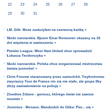
22
23
24
25
26
27
28
29
30
31
LM. Glik: Może zasłużyłem na czerwoną kartkę »
Skoki narciarskie. Bjoern Einar Romoeren skazany na 18
dni więzienia w zawieszeniu »
Premier League. West Ham United chce sprowadzić
Łukasza Teodorczyka »
Skoki narciarskie. Polska chce zorganizować mistrzostwa
świata juniorów! »
Chris Froome staranowany przez samochód. Trzykrotnemu
zwycięzcy Tour de France nic się nie stało, ale grupa Sky
złoży zawiadomienie na policję »
Zinedine Zidane - geniusz, którego świat nie zawsze
rozumie »
Juventus - Monaco. Mandżukić do Glika: Pier... się »