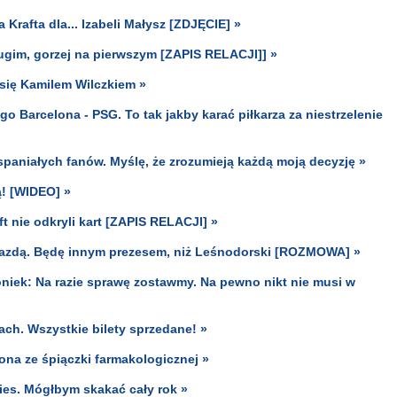
Krafta dla... Izabeli Małysz [ZDJĘCIE] »
rugim, gorzej na pierwszym [ZAPIS RELACJI]] »
ą się Kamilem Wilczkiem »
o Barcelona - PSG. To tak jakby karać piłkarza za niestrzelenie
aniałych fanów. Myślę, że zrozumieją każdą moją decyzję »
! [WIDEO] »
ft nie odkryli kart [ZAPIS RELACJI] »
wiazdą. Będę innym prezesem, niż Leśnodorski [ROZMOWA] »
oniek: Na razie sprawę zostawmy. Na pewno nikt nie musi w
ach. Wszystkie bilety sprzedane! »
na ze śpiączki farmakologicznej »
pies. Mógłbym skakać cały rok »