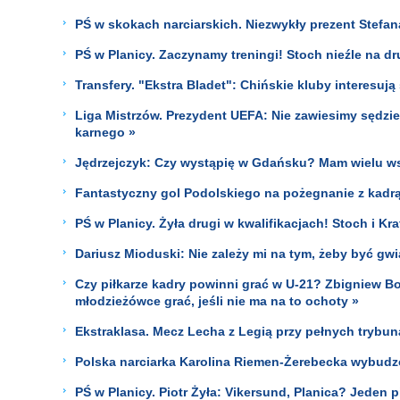
PŚ w skokach narciarskich. Niezwykły prezent Stefana 
PŚ w Planicy. Zaczynamy treningi! Stoch nieźle na d
Transfery. "Ekstra Bladet": Chińskie kluby interesuj
Liga Mistrzów. Prezydent UEFA: Nie zawiesimy sędzieg
karnego »
Jędrzejczyk: Czy wystąpię w Gdańsku? Mam wielu wsp
Fantastyczny gol Podolskiego na pożegnanie z kadrą
PŚ w Planicy. Żyła drugi w kwalifikacjach! Stoch i Kra
Dariusz Mioduski: Nie zależy mi na tym, żeby być g
Czy piłkarze kadry powinni grać w U-21? Zbigniew B
młodzieżówce grać, jeśli nie ma na to ochoty »
Ekstraklasa. Mecz Lecha z Legią przy pełnych trybun
Polska narciarka Karolina Riemen-Żerebecka wybudzo
PŚ w Planicy. Piotr Żyła: Vikersund, Planica? Jeden 