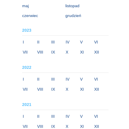
maj
listopad
czerwiec
grudzień
2023
I
II
III
IV
V
VI
VII
VIII
IX
X
XI
XII
2022
I
II
III
IV
V
VI
VII
VIII
IX
X
XI
XII
2021
I
II
III
IV
V
VI
VII
VIII
IX
X
XI
XII