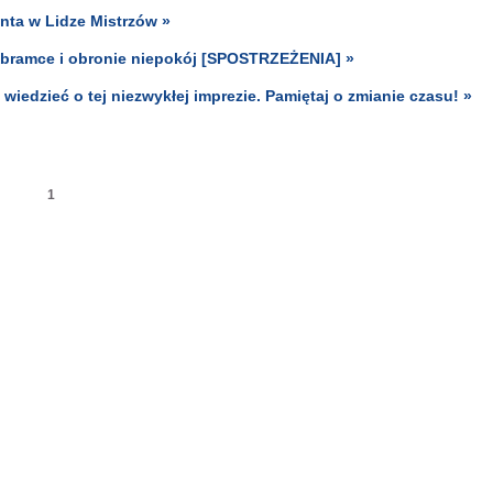
nta w Lidze Mistrzów »
w bramce i obronie niepokój [SPOSTRZEŻENIA] »
iedzieć o tej niezwykłej imprezie. Pamiętaj o zmianie czasu! »
1