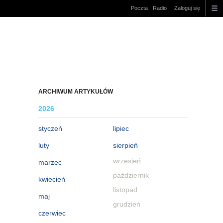
Poczta
Radio
Zaloguj się
ARCHIWUM ARTYKUŁÓW
2026
styczeń
lipiec
luty
sierpień
wrzesień
marzec
październik
kwiecień
listopad
maj
grudzień
czerwiec