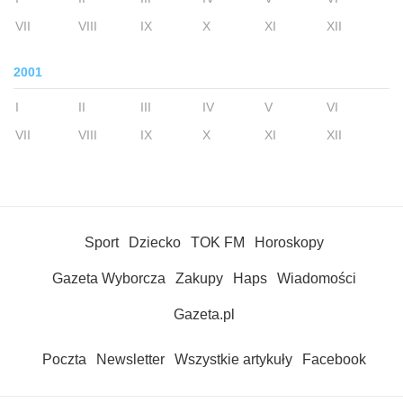
VII
VIII
IX
X
XI
XII
2001
I
II
III
IV
V
VI
VII
VIII
IX
X
XI
XII
Sport
Dziecko
TOK FM
Horoskopy
Gazeta Wyborcza
Zakupy
Haps
Wiadomości
Gazeta.pl
Poczta
Newsletter
Wszystkie artykuły
Facebook