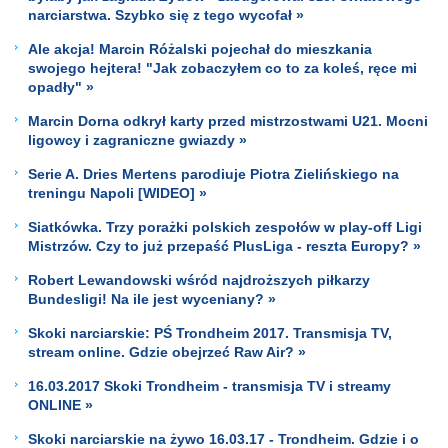
narciarstwa. Szybko się z tego wycofał »
Ale akcja! Marcin Różalski pojechał do mieszkania
swojego hejtera! "Jak zobaczyłem co to za koleś, ręce mi
opadły" »
Marcin Dorna odkrył karty przed mistrzostwami U21. Mocni
ligowcy i zagraniczne gwiazdy »
Serie A. Dries Mertens parodiuje Piotra Zielińskiego na
treningu Napoli [WIDEO] »
Siatkówka. Trzy porażki polskich zespołów w play-off Ligi
Mistrzów. Czy to już przepaść PlusLiga - reszta Europy? »
Robert Lewandowski wśród najdroższych piłkarzy
Bundesligi! Na ile jest wyceniany? »
Skoki narciarskie: PŚ Trondheim 2017. Transmisja TV,
stream online. Gdzie obejrzeć Raw Air? »
16.03.2017 Skoki Trondheim - transmisja TV i streamy
ONLINE »
Skoki narciarskie na żywo 16.03.17 - Trondheim. Gdzie i o