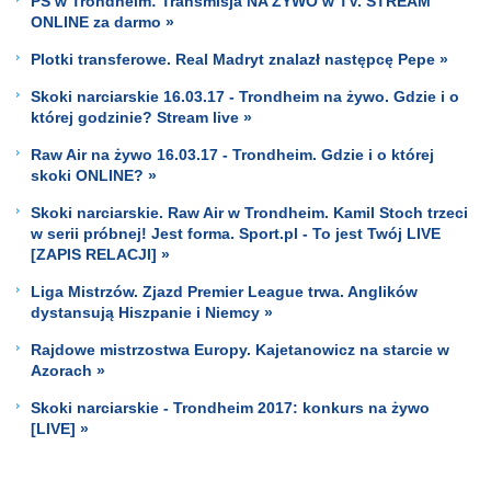
PŚ w Trondheim: Transmisja NA ŻYWO w TV. STREAM
ONLINE za darmo »
Plotki transferowe. Real Madryt znalazł następcę Pepe »
Skoki narciarskie 16.03.17 - Trondheim na żywo. Gdzie i o
której godzinie? Stream live »
Raw Air na żywo 16.03.17 - Trondheim. Gdzie i o której
skoki ONLINE? »
Skoki narciarskie. Raw Air w Trondheim. Kamil Stoch trzeci
w serii próbnej! Jest forma. Sport.pl - To jest Twój LIVE
[ZAPIS RELACJI] »
Liga Mistrzów. Zjazd Premier League trwa. Anglików
dystansują Hiszpanie i Niemcy »
Rajdowe mistrzostwa Europy. Kajetanowicz na starcie w
Azorach »
Skoki narciarskie - Trondheim 2017: konkurs na żywo
[LIVE] »