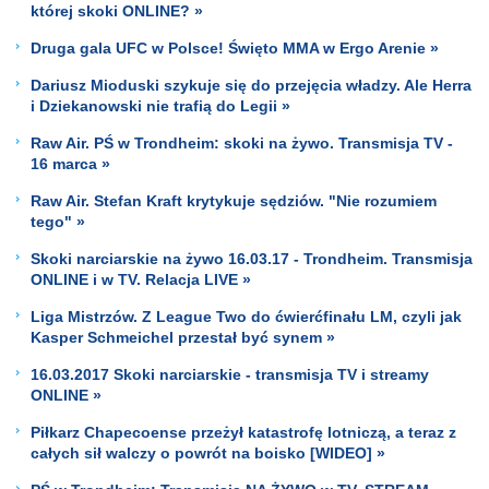
której skoki ONLINE? »
Druga gala UFC w Polsce! Święto MMA w Ergo Arenie »
Dariusz Mioduski szykuje się do przejęcia władzy. Ale Herra
i Dziekanowski nie trafią do Legii »
Raw Air. PŚ w Trondheim: skoki na żywo. Transmisja TV -
16 marca »
Raw Air. Stefan Kraft krytykuje sędziów. "Nie rozumiem
tego" »
Skoki narciarskie na żywo 16.03.17 - Trondheim. Transmisja
ONLINE i w TV. Relacja LIVE »
Liga Mistrzów. Z League Two do ćwierćfinału LM, czyli jak
Kasper Schmeichel przestał być synem »
16.03.2017 Skoki narciarskie - transmisja TV i streamy
ONLINE »
Piłkarz Chapecoense przeżył katastrofę lotniczą, a teraz z
całych sił walczy o powrót na boisko [WIDEO] »