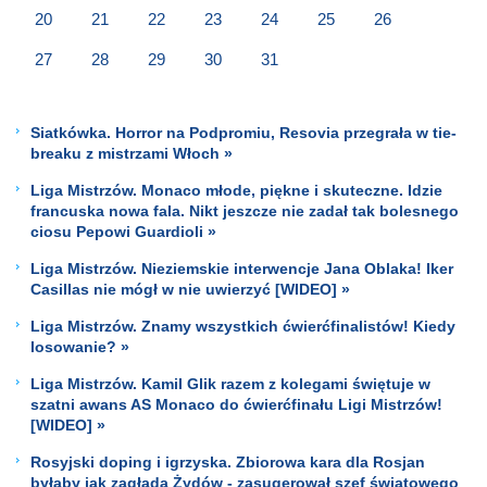
20
21
22
23
24
25
26
27
28
29
30
31
Siatkówka. Horror na Podpromiu, Resovia przegrała w tie-
breaku z mistrzami Włoch »
Liga Mistrzów. Monaco młode, piękne i skuteczne. Idzie
francuska nowa fala. Nikt jeszcze nie zadał tak bolesnego
ciosu Pepowi Guardioli »
Liga Mistrzów. Nieziemskie interwencje Jana Oblaka! Iker
Casillas nie mógł w nie uwierzyć [WIDEO] »
Liga Mistrzów. Znamy wszystkich ćwierćfinalistów! Kiedy
losowanie? »
Liga Mistrzów. Kamil Glik razem z kolegami świętuje w
szatni awans AS Monaco do ćwierćfinału Ligi Mistrzów!
[WIDEO] »
Rosyjski doping i igrzyska. Zbiorowa kara dla Rosjan
byłaby jak zagłada Żydów - zasugerował szef światowego