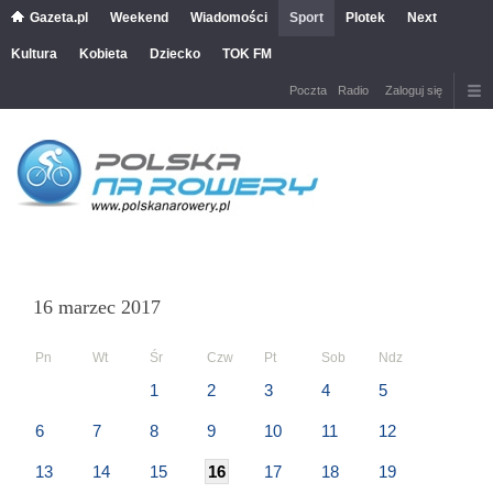
Gazeta.pl
Weekend
Wiadomości
Sport
Plotek
Next
Kultura
Kobieta
Dziecko
TOK FM
Poczta
Radio
Zaloguj się
16 marzec 2017
Pn
Wt
Śr
Czw
Pt
Sob
Ndz
1
2
3
4
5
6
7
8
9
10
11
12
13
14
15
16
17
18
19