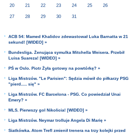
20
21
22
23
24
25
26
27
28
29
30
31
ACB 54: Mamed Khalidov zdewastował Luka Barnatta w 21
sekund! [WIDEO] »
Bundesliga. Żenująca symulka Mitchella Weisera. Przebił
Luisa Suareza! [WIDEO] »
PŚ w Oslo. Piotr Żyła gotowy na powtórkę? »
Liga Mistrzów. "Le Parisien": Sędzia mówił do piłkarzy PSG
"pierd..... się" »
Liga Mistrzów. FC Barcelona - PSG. Co powiedział Unai
Emery? »
MLS. Pierwszy gol Nikolicia! [WIDEO] »
Liga Mistrzów. Neymar trolluje Angela Di Marię »
Siatkówka. Atom Trefl zmienił trenera na trzy kolejki przed