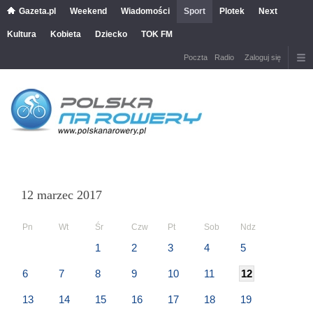
Gazeta.pl
Weekend
Wiadomości
Sport
Plotek
Next
Kultura
Kobieta
Dziecko
TOK FM
Poczta
Radio
Zaloguj się
12 marzec 2017
Pn
Wt
Śr
Czw
Pt
Sob
Ndz
1
2
3
4
5
6
7
8
9
10
11
12
13
14
15
16
17
18
19