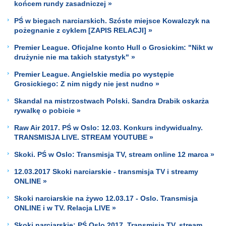
końcem rundy zasadniczej »
PŚ w biegach narciarskich. Szóste miejsce Kowalczyk na
pożegnanie z cyklem [ZAPIS RELACJI] »
Premier League. Oficjalne konto Hull o Grosickim: "Nikt w
drużynie nie ma takich statystyk" »
Premier League. Angielskie media po występie
Grosickiego: Z nim nigdy nie jest nudno »
Skandal na mistrzostwach Polski. Sandra Drabik oskarża
rywalkę o pobicie »
Raw Air 2017. PŚ w Oslo: 12.03. Konkurs indywidualny.
TRANSMISJA LIVE. STREAM YOUTUBE »
Skoki. PŚ w Oslo: Transmisja TV, stream online 12 marca »
12.03.2017 Skoki narciarskie - transmisja TV i streamy
ONLINE »
Skoki narciarskie na żywo 12.03.17 - Oslo. Transmisja
ONLINE i w TV. Relacja LIVE »
Skoki narciarskie: PŚ Oslo 2017. Transmisja TV, stream