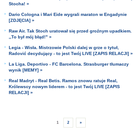
Stocha! »
Dario Cologna i Mari Eide wygrali maraton w Engadynie
[ZDJĘCIA] »
Raw Air. Tak Stoch uratował się przed groźnym upadkiem.
,,To był mój błąd!" »
Legia - Wisła. Mistrzowie Polski dalej w grze o tytuł,
Radović decydujący - to jest Twój LIVE [ZAPIS RELACJI] »
La Liga. Deportivo - FC Barcelona. Strasburger tłumaczy
wynik [MEMY] »
Real Madryt - Real Betis. Ramos znowu ratuje Real,
Królewscy nowym liderem - to jest Twój LIVE [ZAPIS
RELACJI] »
1
2
»