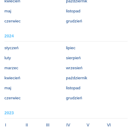
kwiecień
październik
maj
listopad
czerwiec
grudzień
2024
styczeń
lipiec
luty
sierpień
marzec
wrzesień
kwiecień
październik
maj
listopad
czerwiec
grudzień
2023
I
II
III
IV
V
VI