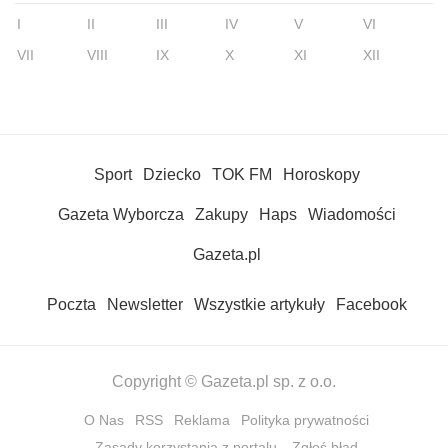
I
II
III
IV
V
VI
VII
VIII
IX
X
XI
XII
Sport
Dziecko
TOK FM
Horoskopy
Gazeta Wyborcza
Zakupy
Haps
Wiadomości
Gazeta.pl
Poczta
Newsletter
Wszystkie artykuły
Facebook
Copyright © Gazeta.pl sp. z o.o.
O Nas
RSS
Reklama
Polityka prywatności
Zasady korzystania z portalu
Zgłoś błąd