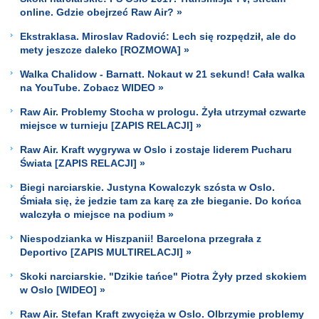
online. Gdzie obejrzeć Raw Air? »
Ekstraklasa. Miroslav Radović: Lech się rozpędził, ale do
mety jeszcze daleko [ROZMOWA] »
Walka Chalidow - Barnatt. Nokaut w 21 sekund! Cała walka
na YouTube. Zobacz WIDEO »
Raw Air. Problemy Stocha w prologu. Żyła utrzymał czwarte
miejsce w turnieju [ZAPIS RELACJI] »
Raw Air. Kraft wygrywa w Oslo i zostaje liderem Pucharu
Świata [ZAPIS RELACJI] »
Biegi narciarskie. Justyna Kowalczyk szósta w Oslo.
Śmiała się, że jedzie tam za karę za złe bieganie. Do końca
walczyła o miejsce na podium »
Niespodzianka w Hiszpanii! Barcelona przegrała z
Deportivo [ZAPIS MULTIRELACJI] »
Skoki narciarskie. "Dzikie tańce" Piotra Żyły przed skokiem
w Oslo [WIDEO] »
Raw Air. Stefan Kraft zwycięża w Oslo. Olbrzymie problemy