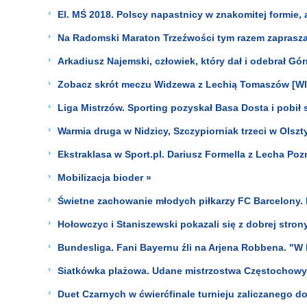
El. MŚ 2018. Polscy napastnicy w znakomitej formie, 
Na Radomski Maraton Trzeźwości tym razem zaprasza
Arkadiusz Najemski, człowiek, który dał i odebrał G
Zobacz skrót meczu Widzewa z Lechią Tomaszów [W
Liga Mistrzów. Sporting pozyskał Basa Dosta i pobił 
Warmia druga w Nidzicy, Szczypiorniak trzeci w Olszt
Ekstraklasa w Sport.pl. Dariusz Formella z Lecha Po
Mobilizacja bioder »
Świetne zachowanie młodych piłkarzy FC Barcelony. P
Hołowczyc i Staniszewski pokazali się z dobrej stron
Bundesliga. Fani Bayernu źli na Arjena Robbena. "W 
Siatkówka plażowa. Udane mistrzostwa Częstochowy
Duet Czarnych w ćwierćfinale turnieju zaliczanego do