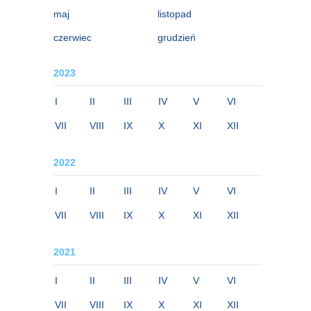
maj
listopad
czerwiec
grudzień
2023
I
II
III
IV
V
VI
VII
VIII
IX
X
XI
XII
2022
I
II
III
IV
V
VI
VII
VIII
IX
X
XI
XII
2021
I
II
III
IV
V
VI
VII
VIII
IX
X
XI
XII