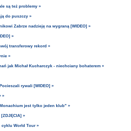
ale są też problemy »
ją do puszczy »
órnikowi Zabrze nadzieję na wygraną [WIDEO] »
IDEO] »
swój transferowy rekord »
ynie »
znań jak Michał Kucharczyk - niechciany bohaterem »
ocieszali rywali [WIDEO] »
y »
Monachium jest tylko jeden klub" »
 [ZDJĘCIA] »
 cyklu World Tour »