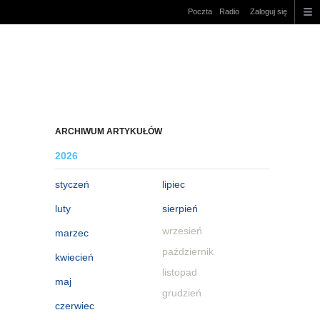
Poczta
Radio
Zaloguj się
ARCHIWUM ARTYKUŁÓW
2026
styczeń
lipiec
luty
sierpień
wrzesień
marzec
październik
kwiecień
listopad
maj
grudzień
czerwiec