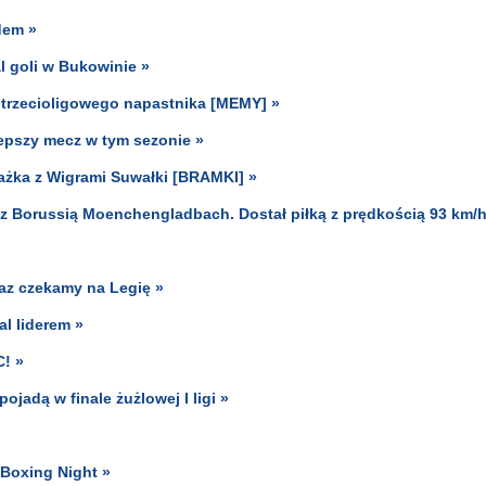
dem »
al goli w Bukowinie »
y trzecioligowego napastnika [MEMY] »
lepszy mecz w tym sezonie »
ażka z Wigrami Suwałki [BRAMKI] »
z Borussią Moenchengladbach. Dostał piłką z prędkością 93 km/h
raz czekamy na Legię »
l liderem »
C! »
jadą w finale żużlowej I ligi »
 Boxing Night »