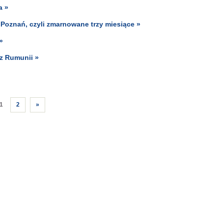
a »
 Poznań, czyli zmarnowane trzy miesiące »
»
rz Rumunii »
1
2
»