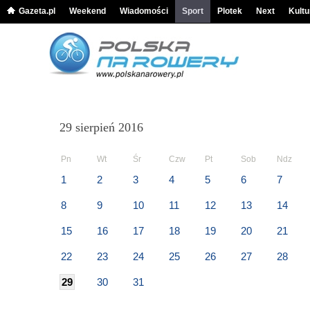
Gazeta.pl
Weekend
Wiadomości
Sport
Plotek
Next
Kultu
29 sierpień 2016
Pn
Wt
Śr
Czw
Pt
Sob
Ndz
1
2
3
4
5
6
7
8
9
10
11
12
13
14
15
16
17
18
19
20
21
22
23
24
25
26
27
28
29
30
31