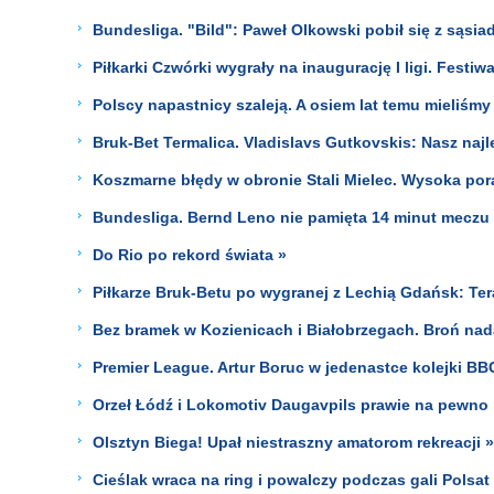
Bundesliga. "Bild": Paweł Olkowski pobił się z sąsia
Piłkarki Czwórki wygrały na inaugurację I ligi. Festiw
Polscy napastnicy szaleją. A osiem lat temu mieliśm
Bruk-Bet Termalica. Vladislavs Gutkovskis: Nasz naj
Koszmarne błędy w obronie Stali Mielec. Wysoka por
Bundesliga. Bernd Leno nie pamięta 14 minut meczu 
Do Rio po rekord świata »
Piłkarze Bruk-Betu po wygranej z Lechią Gdańsk: Te
Bez bramek w Kozienicach i Białobrzegach. Broń nada
Premier League. Artur Boruc w jedenastce kolejki BB
Orzeł Łódź i Lokomotiv Daugavpils prawie na pewno po
Olsztyn Biega! Upał niestraszny amatorom rekreacji »
Cieślak wraca na ring i powalczy podczas gali Polsat