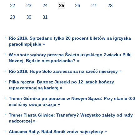
22
23
24
25
26
27
28
29
30
31
Rio 2016. Sprzedano tylko 20 procent biletów na igrzyska
paraolimpijskie »
W sobotę wybory prezesa Świętokrzyskiego Związku Piłki
Nożnej. Będzie niespodzianka? »
Rio 2016. Hope Solo zawieszona na sześć miesięcy »
Piłka ręczna. Bartosz Jurecki po 12 latach kończy
reprezentacyjną karierę »
Trener Górnika po porażce w Nowym Sączu: Przy stanie 0:0
mieliśmy swoje okazje »
Trener Piasta Gliwice: Transfery? Wszystko zależy od rady
nadzorczej »
Atacama Rally. Rafał Sonik znów najszybszy »