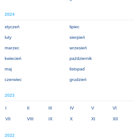
2024
styczeń
lipiec
luty
sierpień
marzec
wrzesień
kwiecień
październik
maj
listopad
czerwiec
grudzień
2023
I
II
III
IV
V
VI
VII
VIII
IX
X
XI
XII
2022