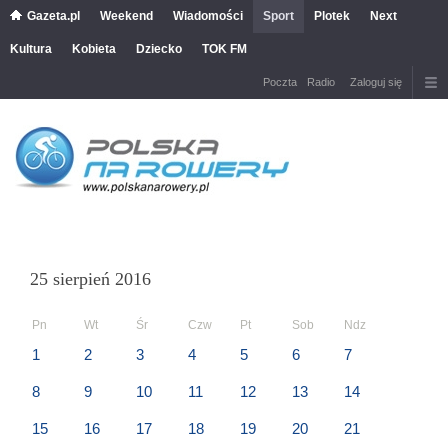
Gazeta.pl
Weekend
Wiadomości
Sport
Plotek
Next
Kultura
Kobieta
Dziecko
TOK FM
Poczta
Radio
Zaloguj się
25 sierpień 2016
Pn
Wt
Śr
Czw
Pt
Sob
Ndz
1
2
3
4
5
6
7
8
9
10
11
12
13
14
15
16
17
18
19
20
21