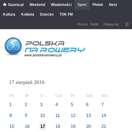
Gazeta.pl
Weekend
Wiadomości
Sport
Plotek
Next
Kultura
Kobieta
Dziecko
TOK FM
Poczta
Radio
Zaloguj się
17 sierpień 2016
Pn
Wt
Śr
Czw
Pt
Sob
Ndz
1
2
3
4
5
6
7
8
9
10
11
12
13
14
15
16
17
18
19
20
21