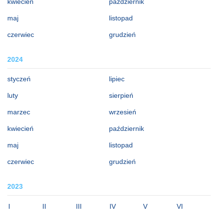
kwiecień
październik
maj
listopad
czerwiec
grudzień
2024
styczeń
lipiec
luty
sierpień
marzec
wrzesień
kwiecień
październik
maj
listopad
czerwiec
grudzień
2023
I
II
III
IV
V
VI