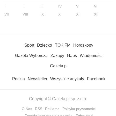
I
II
III
IV
V
VI
VII
VIII
IX
X
XI
XII
Sport
Dziecko
TOK FM
Horoskopy
Gazeta Wyborcza
Zakupy
Haps
Wiadomości
Gazeta.pl
Poczta
Newsletter
Wszystkie artykuły
Facebook
Copyright © Gazeta.pl sp. z o.o.
O Nas
RSS
Reklama
Polityka prywatności
Zasady korzystania z portalu
Zgłoś błąd