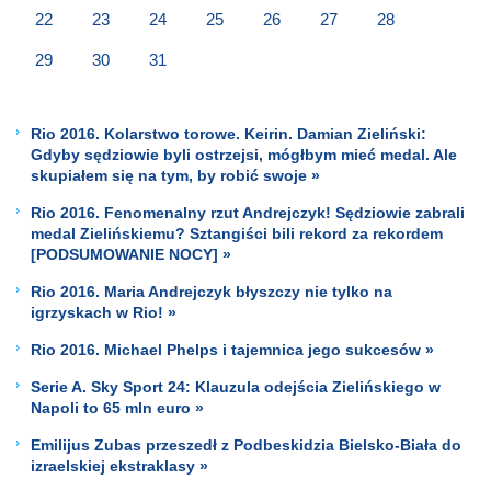
22
23
24
25
26
27
28
29
30
31
Rio 2016. Kolarstwo torowe. Keirin. Damian Zieliński:
Gdyby sędziowie byli ostrzejsi, mógłbym mieć medal. Ale
skupiałem się na tym, by robić swoje »
Rio 2016. Fenomenalny rzut Andrejczyk! Sędziowie zabrali
medal Zielińskiemu? Sztangiści bili rekord za rekordem
[PODSUMOWANIE NOCY] »
Rio 2016. Maria Andrejczyk błyszczy nie tylko na
igrzyskach w Rio! »
Rio 2016. Michael Phelps i tajemnica jego sukcesów »
Serie A. Sky Sport 24: Klauzula odejścia Zielińskiego w
Napoli to 65 mln euro »
Emilijus Zubas przeszedł z Podbeskidzia Bielsko-Biała do
izraelskiej ekstraklasy »