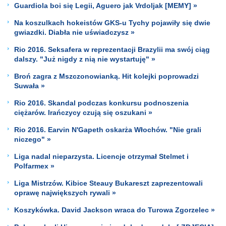
Guardiola boi się Legii, Aguero jak Vrdoljak [MEMY] »
Na koszulkach hokeistów GKS-u Tychy pojawiły się dwie
gwiazdki. Diabła nie uświadczysz »
Rio 2016. Seksafera w reprezentacji Brazylii ma swój ciąg
dalszy. "Już nigdy z nią nie wystartuję" »
Broń zagra z Mszczonowianką. Hit kolejki poprowadzi
Suwała »
Rio 2016. Skandal podczas konkursu podnoszenia
ciężarów. Irańczycy czują się oszukani »
Rio 2016. Earvin N'Gapeth oskarża Włochów. "Nie grali
niczego" »
Liga nadal nieparzysta. Licencje otrzymał Stelmet i
Polfarmex »
Liga Mistrzów. Kibice Steauy Bukareszt zaprezentowali
oprawę największych rywali »
Koszykówka. David Jackson wraca do Turowa Zgorzelec »