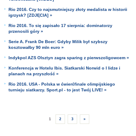
Rio 2016. Czy to najsmutniejszy złoty medalista w historii
igrzysk? [ZDJĘCIA] »
Rio 2016. To się zapisało 17 sierpnia: dominatorzy
przenosili góry »
Serie A. Frank De Boer: Gdyby Milik był szybszy
kosztowałby 90 mln euro »
Indykpol AZS Olsztyn zagra sparing z pierwszoligowcem »
Konferencja w Hotelu Ibis. Siatkarski Norwid o I lidze i
planach na przyszłość »
Rio 2016. USA - Polska w ćwierćfinale olimpijskiego
turnieju siatkarzy. Sport.pl - to jest Twój LIVE! »
1
2
3
»