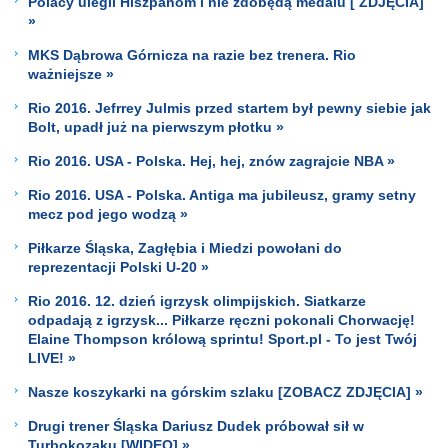
Polacy ulegli Hiszpanom i nie zdobędą medalu [ ZDJĘCIA]
»
MKS Dąbrowa Górnicza na razie bez trenera. Rio
ważniejsze »
Rio 2016. Jefrrey Julmis przed startem był pewny siebie jak
Bolt, upadł już na pierwszym płotku »
Rio 2016. USA - Polska. Hej, hej, znów zagrajcie NBA »
Rio 2016. USA - Polska. Antiga ma jubileusz, gramy setny
mecz pod jego wodzą »
Piłkarze Śląska, Zagłębia i Miedzi powołani do
reprezentacji Polski U-20 »
Rio 2016. 12. dzień igrzysk olimpijskich. Siatkarze
odpadają z igrzysk... Piłkarze ręczni pokonali Chorwację!
Elaine Thompson królową sprintu! Sport.pl - To jest Twój
LIVE! »
Nasze koszykarki na górskim szlaku [ZOBACZ ZDJĘCIA] »
Drugi trener Śląska Dariusz Dudek próbował sił w
Turbokozaku [WIDEO] »