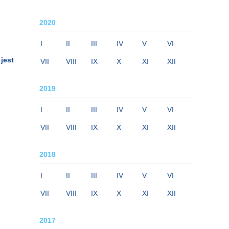
2020
I
II
III
IV
V
VI
jest
VII
VIII
IX
X
XI
XII
2019
I
II
III
IV
V
VI
VII
VIII
IX
X
XI
XII
2018
I
II
III
IV
V
VI
VII
VIII
IX
X
XI
XII
2017