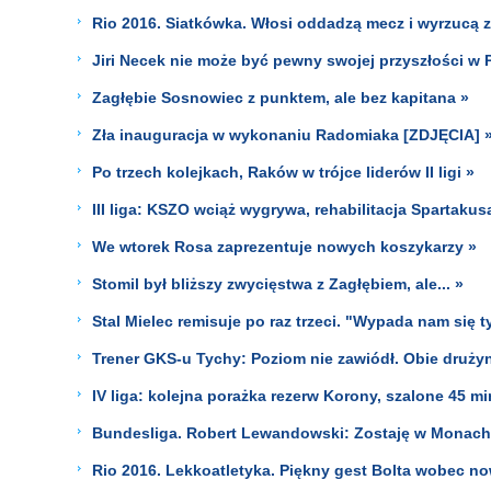
Rio 2016. Siatkówka. Włosi oddadzą mecz i wyrzucą z
Jiri Necek nie może być pewny swojej przyszłości w P
Zagłębie Sosnowiec z punktem, ale bez kapitana »
Zła inauguracja w wykonaniu Radomiaka [ZDJĘCIA] 
Po trzech kolejkach, Raków w trójce liderów II ligi »
III liga: KSZO wciąż wygrywa, rehabilitacja Spartakus
We wtorek Rosa zaprezentuje nowych koszykarzy »
Stomil był bliższy zwycięstwa z Zagłębiem, ale... »
Stal Mielec remisuje po raz trzeci. "Wypada nam się t
Trener GKS-u Tychy: Poziom nie zawiódł. Obie druży
IV liga: kolejna porażka rezerw Korony, szalone 45 mi
Bundesliga. Robert Lewandowski: Zostaję w Monachiu
Rio 2016. Lekkoatletyka. Piękny gest Bolta wobec no