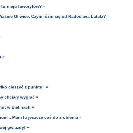
 turnieju faworytów? »
iaście Gliwice. Czym różni się od Radoslava Latala? »
»
a »
ylko cieszyć z punktu" »
ny chciały wygrać »
nut w Bielinach »
m... Mam tu jeszcze coś do zrobienia »
wej gwiazdy! »