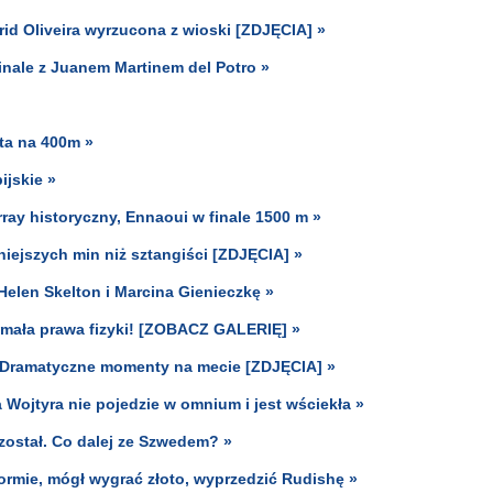
grid Oliveira wyrzucona z wioski [ZDJĘCIA] »
inale z Juanem Martinem del Potro »
ta na 400m »
ijskie »
rray historyczny, Ennaoui w finale 1500 m »
niejszych min niż sztangiści [ZDJĘCIA] »
elen Skelton i Marcina Gienieczkę »
łamała prawa fizyki! [ZOBACZ GALERIĘ] »
. Dramatyczne momenty na mecie [ZDJĘCIA] »
 Wojtyra nie pojedzie w omnium i jest wściekła »
został. Co dalej ze Szwedem? »
ormie, mógł wygrać złoto, wyprzedzić Rudishę »