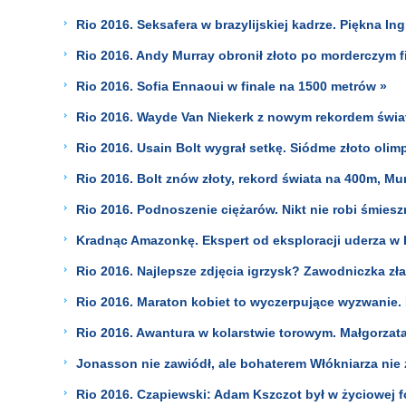
Rio 2016. Seksafera w brazylijskiej kadrze. Piękna In
Rio 2016. Andy Murray obronił złoto po morderczym f
Rio 2016. Sofia Ennaoui w finale na 1500 metrów »
Rio 2016. Wayde Van Niekerk z nowym rekordem świa
Rio 2016. Usain Bolt wygrał setkę. Siódme złoto olimp
Rio 2016. Bolt znów złoty, rekord świata na 400m, Mu
Rio 2016. Podnoszenie ciężarów. Nikt nie robi śmiesz
Kradnąc Amazonkę. Ekspert od eksploracji uderza w H
Rio 2016. Najlepsze zdjęcia igrzysk? Zawodniczka z
Rio 2016. Maraton kobiet to wyczerpujące wyzwanie
Rio 2016. Awantura w kolarstwie torowym. Małgorzata
Jonasson nie zawiódł, ale bohaterem Włókniarza nie 
Rio 2016. Czapiewski: Adam Kszczot był w życiowej f