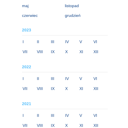
maj
listopad
czerwiec
grudzień
2023
I
II
III
IV
V
VI
VII
VIII
IX
X
XI
XII
2022
I
II
III
IV
V
VI
VII
VIII
IX
X
XI
XII
2021
I
II
III
IV
V
VI
VII
VIII
IX
X
XI
XII