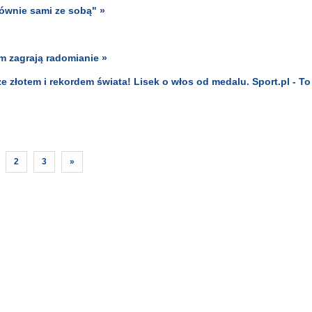
łównie sami ze sobą" »
m zagrają radomianie »
ze złotem i rekordem świata! Lisek o włos od medalu. Sport.pl - To 
2
3
»