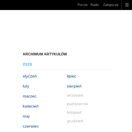
Poczta
Radio
Zaloguj się
ARCHIWUM ARTYKUŁÓW
2026
styczeń
lipiec
luty
sierpień
wrzesień
marzec
październik
kwiecień
listopad
maj
grudzień
czerwiec