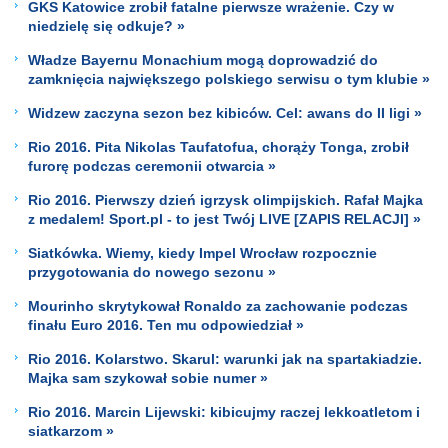
GKS Katowice zrobił fatalne pierwsze wrażenie. Czy w
niedzielę się odkuje? »
Władze Bayernu Monachium mogą doprowadzić do
zamknięcia największego polskiego serwisu o tym klubie »
Widzew zaczyna sezon bez kibiców. Cel: awans do II ligi »
Rio 2016. Pita Nikolas Taufatofua, chorąży Tonga, zrobił
furorę podczas ceremonii otwarcia »
Rio 2016. Pierwszy dzień igrzysk olimpijskich. Rafał Majka
z medalem! Sport.pl - to jest Twój LIVE [ZAPIS RELACJI] »
Siatkówka. Wiemy, kiedy Impel Wrocław rozpocznie
przygotowania do nowego sezonu »
Mourinho skrytykował Ronaldo za zachowanie podczas
finału Euro 2016. Ten mu odpowiedział »
Rio 2016. Kolarstwo. Skarul: warunki jak na spartakiadzie.
Majka sam szykował sobie numer »
Rio 2016. Marcin Lijewski: kibicujmy raczej lekkoatletom i
siatkarzom »