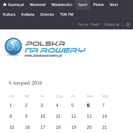
Gazeta.pl
Weekend
Wiadomości
Sport
Plotek
Next
Kultura
Kobieta
Dziecko
TOK FM
Poczta
Radio
Zaloguj się
6 sierpień 2016
Pn
Wt
Śr
Czw
Pt
Sob
Ndz
1
2
3
4
5
6
7
8
9
10
11
12
13
14
15
16
17
18
19
20
21