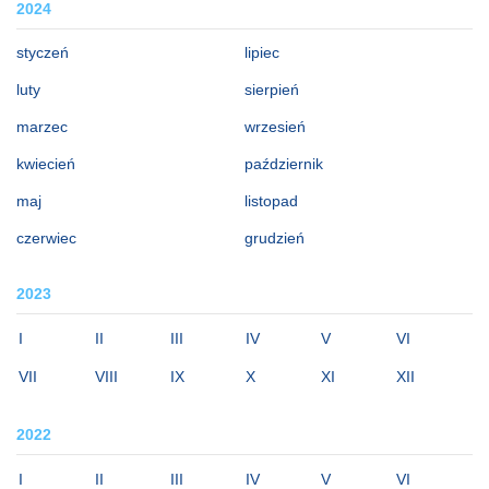
2024
styczeń
lipiec
luty
sierpień
marzec
wrzesień
kwiecień
październik
maj
listopad
czerwiec
grudzień
2023
I
II
III
IV
V
VI
VII
VIII
IX
X
XI
XII
2022
I
II
III
IV
V
VI