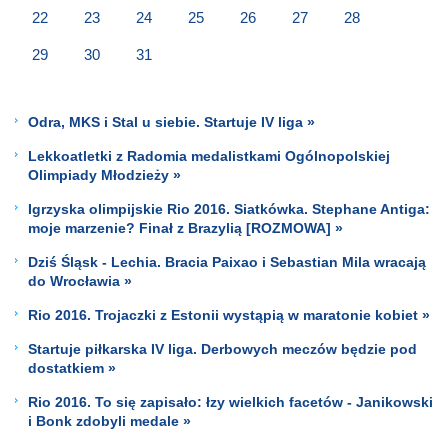
22
23
24
25
26
27
28
29
30
31
Odra, MKS i Stal u siebie. Startuje IV liga »
Lekkoatletki z Radomia medalistkami Ogólnopolskiej
Olimpiady Młodzieży »
Igrzyska olimpijskie Rio 2016. Siatkówka. Stephane Antiga:
moje marzenie? Finał z Brazylią [ROZMOWA] »
Dziś Śląsk - Lechia. Bracia Paixao i Sebastian Mila wracają
do Wrocławia »
Rio 2016. Trojaczki z Estonii wystąpią w maratonie kobiet »
Startuje piłkarska IV liga. Derbowych meczów będzie pod
dostatkiem »
Rio 2016. To się zapisało: łzy wielkich facetów - Janikowski
i Bonk zdobyli medale »