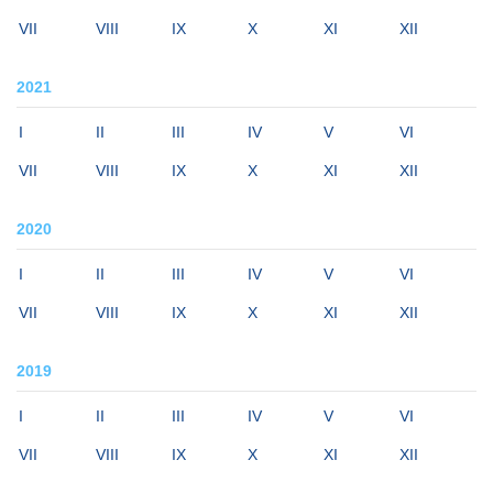
VII
VIII
IX
X
XI
XII
2021
I
II
III
IV
V
VI
VII
VIII
IX
X
XI
XII
2020
I
II
III
IV
V
VI
VII
VIII
IX
X
XI
XII
2019
I
II
III
IV
V
VI
VII
VIII
IX
X
XI
XII