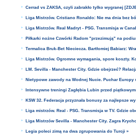
Cerrad vs ZAKSA, czyli zabrakło tylko wygranej [ZDJ
Liga Mistrzów. Cristiano Ronaldo: Nie ma dnia bez bó
Liga Mistrzów. Real Madryt - PSG. Transmisja w Canal
Piłkarki nożne Czwórki Radom "przezimują" na podium 
Termalica Bruk-Bet Nieciecza. Bartłomiej Babiarz: Wr
Liga Mistrzów. Ogromne wymagania, spore koszty. Ko
LM. Sevilla - Manchester City. Gdzie obejrzeć? Relacj
Nietypowe zawody na Wodnej Nucie. Puchar Europy w
Intensywne treningi Zagłębia Lubin przed piątkowy
KSW 32. Federacja przyznała bonusy za najlepsze w
Liga mistrzów. Real - PSG. Transmisja w TV. Gdzie ob
Liga Mistrzów Sevilla - Manchester City. Zagra Krych
Legia poleci zimą na dwa zgrupowania do Turcji »