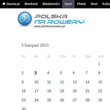
Gazeta.pl
Weekend
Wiadomości
Sport
Plotek
Next
Kultu
3 listopad 2015
Pn
Wt
Śr
Czw
Pt
Sob
Ndz
1
2
3
4
5
6
7
8
9
10
11
12
13
14
15
16
17
18
19
20
21
22
23
24
25
26
27
28
29
30