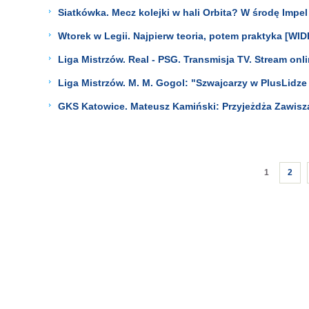
Siatkówka. Mecz kolejki w hali Orbita? W środę Impe
Wtorek w Legii. Najpierw teoria, potem praktyka [WID
Liga Mistrzów. Real - PSG. Transmisja TV. Stream onl
Liga Mistrzów. M. M. Gogol: "Szwajcarzy w PlusLidze 
GKS Katowice. Mateusz Kamiński: Przyjeżdża Zawisz
1
2