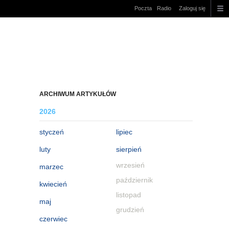
Poczta
Radio
Zaloguj się
ARCHIWUM ARTYKUŁÓW
2026
styczeń
lipiec
luty
sierpień
wrzesień
marzec
październik
kwiecień
listopad
maj
grudzień
czerwiec