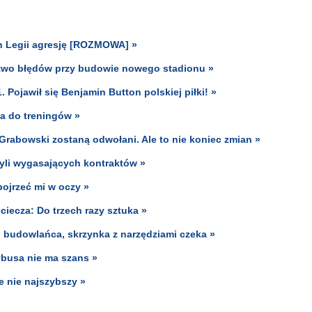
ch Legii agresję [ROZMOWA] »
stwo błędów przy budowie nowego stadionu »
. Pojawił się Benjamin Button polskiej piłki! »
ca do treningów »
 Grabowski zostaną odwołani. Ale to nie koniec zmian »
użyli wygasających kontraktów »
pojrzeć mi w oczy »
ciecza: Do trzech razy sztuka »
.. budowlańca, skrzynka z narzędziami czeka »
ybusa nie ma szans »
e nie najszybszy »