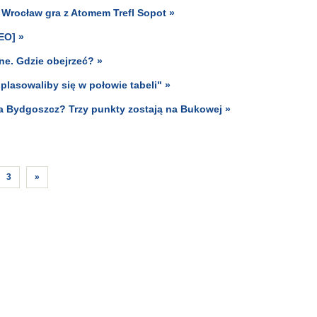
l Wrocław gra z Atomem Trefl Sopot »
EO] »
ine. Gdzie obejrzeć? »
plasowaliby się w połowie tabeli" »
a Bydgoszcz? Trzy punkty zostają na Bukowej »
3
»