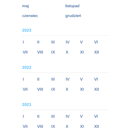
maj
listopad
czerwiec
grudzień
2023
I
II
III
IV
V
VI
VII
VIII
IX
X
XI
XII
2022
I
II
III
IV
V
VI
VII
VIII
IX
X
XI
XII
2021
I
II
III
IV
V
VI
VII
VIII
IX
X
XI
XII