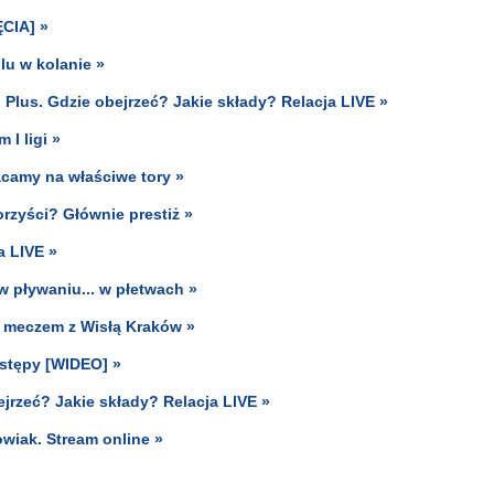
ĘCIA] »
lu w kolanie »
 Plus. Gdzie obejrzeć? Jakie składy? Relacja LIVE »
I ligi »
acamy na właściwe tory »
rzyści? Głównie prestiż »
a LIVE »
 pływaniu... w płetwach »
m meczem z Wisłą Kraków »
ystępy [WIDEO] »
ejrzeć? Jakie składy? Relacja LIVE »
owiak. Stream online »