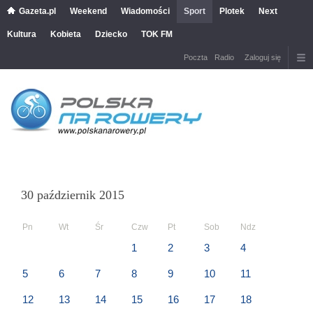
Gazeta.pl
Weekend
Wiadomości
Sport
Plotek
Next
Kultura
Kobieta
Dziecko
TOK FM
Poczta
Radio
Zaloguj się
30 październik 2015
Pn
Wt
Śr
Czw
Pt
Sob
Ndz
1
2
3
4
5
6
7
8
9
10
11
12
13
14
15
16
17
18