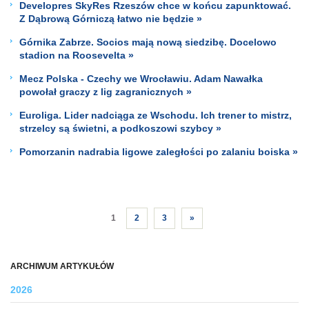
Developres SkyRes Rzeszów chce w końcu zapunktować.
Z Dąbrową Górniczą łatwo nie będzie »
Górnika Zabrze. Socios mają nową siedzibę. Docelowo
stadion na Roosevelta »
Mecz Polska - Czechy we Wrocławiu. Adam Nawałka
powołał graczy z lig zagranicznych »
Euroliga. Lider nadciąga ze Wschodu. Ich trener to mistrz,
strzelcy są świetni, a podkoszowi szybcy »
Pomorzanin nadrabia ligowe zaległości po zalaniu boiska »
1
2
3
»
ARCHIWUM ARTYKUŁÓW
2026