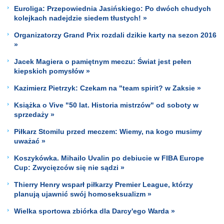
Euroliga: Przepowiednia Jasińskiego: Po dwóch chudych
kolejkach nadejdzie siedem tłustych! »
Organizatorzy Grand Prix rozdali dzikie karty na sezon 2016
»
Jacek Magiera o pamiętnym meczu: Świat jest pełen
kiepskich pomysłów »
Kazimierz Pietrzyk: Czekam na "team spirit? w Zaksie »
Książka o Vive "50 lat. Historia mistrzów" od soboty w
sprzedaży »
Piłkarz Stomilu przed meczem: Wiemy, na kogo musimy
uważać »
Koszykówka. Mihailo Uvalin po debiucie w FIBA Europe
Cup: Zwycięzców się nie sądzi »
Thierry Henry wsparł piłkarzy Premier League, którzy
planują ujawnić swój homoseksualizm »
Wielka sportowa zbiórka dla Darcy'ego Warda »