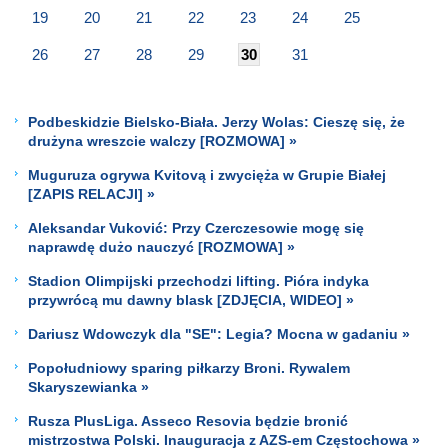
19
20
21
22
23
24
25
26
27
28
29
30
31
Podbeskidzie Bielsko-Biała. Jerzy Wolas: Cieszę się, że
drużyna wreszcie walczy [ROZMOWA] »
Muguruza ogrywa Kvitovą i zwycięża w Grupie Białej
[ZAPIS RELACJI] »
Aleksandar Vuković: Przy Czerczesowie mogę się
naprawdę dużo nauczyć [ROZMOWA] »
Stadion Olimpijski przechodzi lifting. Pióra indyka
przywrócą mu dawny blask [ZDJĘCIA, WIDEO] »
Dariusz Wdowczyk dla "SE": Legia? Mocna w gadaniu »
Popołudniowy sparing piłkarzy Broni. Rywalem
Skaryszewianka »
Rusza PlusLiga. Asseco Resovia będzie bronić
mistrzostwa Polski. Inauguracja z AZS-em Częstochowa »