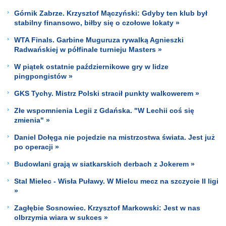
Górnik Zabrze. Krzysztof Mączyński: Gdyby ten klub był
stabilny finansowo, biłby się o czołowe lokaty »
WTA Finals. Garbine Muguruza rywalką Agnieszki
Radwańskiej w półfinale turnieju Masters »
W piątek ostatnie październikowe gry w lidze
pingpongistów »
GKS Tychy. Mistrz Polski stracił punkty walkowerem »
Złe wspomnienia Legii z Gdańska. "W Lechii coś się
zmienia" »
Daniel Dołęga nie pojedzie na mistrzostwa świata. Jest już
po operacji »
Budowlani grają w siatkarskich derbach z Jokerem »
Stal Mielec - Wisła Puławy. W Mielcu mecz na szczycie II ligi
»
Zagłębie Sosnowiec. Krzysztof Markowski: Jest w nas
olbrzymia wiara w sukces »