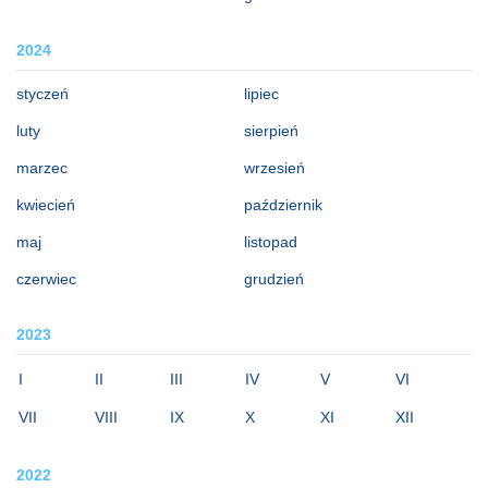
2024
styczeń
lipiec
luty
sierpień
marzec
wrzesień
kwiecień
październik
maj
listopad
czerwiec
grudzień
2023
I
II
III
IV
V
VI
VII
VIII
IX
X
XI
XII
2022