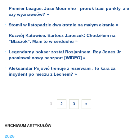
Premier League. Jose Mourinho - prorok traci punkty, ale
czy wyznawców? »
Stomil w listopadzie dwukrotnie na małym ekranie »
Rozwój Katowice. Bartosz Jaroszek: Chodziłem na
"Blaszok". Mam to w serduchu »
Legendarny bokser został Rosjaninem. Roy Jones Jr.
pocałował nowy paszport [WIDEO] »
Aleksandar Prijović trenuje z rezerwami. To kara za
incydent po meczu z Lechem? »
1
2
3
»
ARCHIWUM ARTYKUŁÓW
2026