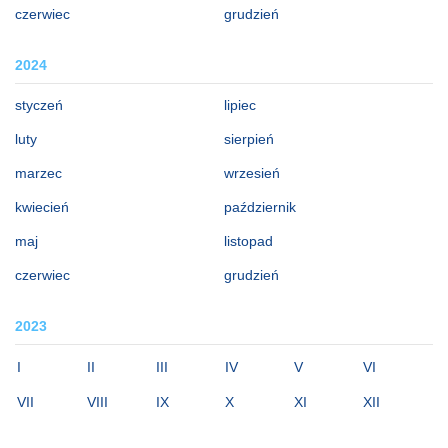
czerwiec
grudzień
2024
styczeń
lipiec
luty
sierpień
marzec
wrzesień
kwiecień
październik
maj
listopad
czerwiec
grudzień
2023
I
II
III
IV
V
VI
VII
VIII
IX
X
XI
XII