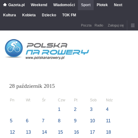
Gazeta.pl
Weekend
Wiadomości
Sport
Plotek
Next
Kultura
Kobieta
Dziecko
TOK FM
Poczta
Radio
Zaloguj się
28 październik 2015
Pn
Wt
Śr
Czw
Pt
Sob
Ndz
1
2
3
4
5
6
7
8
9
10
11
12
13
14
15
16
17
18