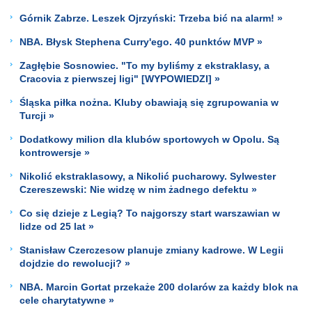
Górnik Zabrze. Leszek Ojrzyński: Trzeba bić na alarm! »
NBA. Błysk Stephena Curry'ego. 40 punktów MVP »
Zagłębie Sosnowiec. "To my byliśmy z ekstraklasy, a
Cracovia z pierwszej ligi" [WYPOWIEDZI] »
Śląska piłka nożna. Kluby obawiają się zgrupowania w
Turcji »
Dodatkowy milion dla klubów sportowych w Opolu. Są
kontrowersje »
Nikolić ekstraklasowy, a Nikolić pucharowy. Sylwester
Czereszewski: Nie widzę w nim żadnego defektu »
Co się dzieje z Legią? To najgorszy start warszawian w
lidze od 25 lat »
Stanisław Czerczesow planuje zmiany kadrowe. W Legii
dojdzie do rewolucji? »
NBA. Marcin Gortat przekaże 200 dolarów za każdy blok na
cele charytatywne »