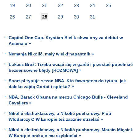
19
20
21
22
23
24
25
26
27
28
29
30
31
Capital One Cup. Krystian Bielik chwalony za debiut w
Arsenalu »
Nemanja Nikolić, mały wielki napastnik »
Łukasz Broź: Trzeba wziąć się w garść i przestać popełniać
bezsensowne błędy [ROZMOWA] »
Sport.pl typuje sezon NBA. Kto faworytem do tytułu, jak
daleko zajdą Gortat i spółka? »
NBA. Barack Obama na meczu Chicago Bulls - Cleveland
Cavaliers »
Nikolić ekstraklasowy, a Nikolić pucharowy. Piotr
Włodarczyk: W Europie też zacznie strzelać »
Nikolić ekstraklasowy, a Nikolić pucharowy. Marcin Mięciel:
W Europie brakuje mu szybkości »