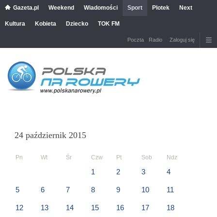
Gazeta.pl
Weekend
Wiadomości
Sport
Plotek
Next
Kultura
Kobieta
Dziecko
TOK FM
Poczta
Radio
Zaloguj się
24 październik 2015
Pn
Wt
Śr
Czw
Pt
Sob
Ndz
1
2
3
4
5
6
7
8
9
10
11
12
13
14
15
16
17
18