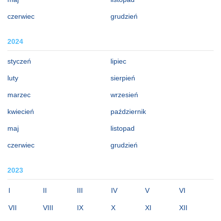
czerwiec
grudzień
2024
styczeń
lipiec
luty
sierpień
marzec
wrzesień
kwiecień
październik
maj
listopad
czerwiec
grudzień
2023
I
II
III
IV
V
VI
VII
VIII
IX
X
XI
XII