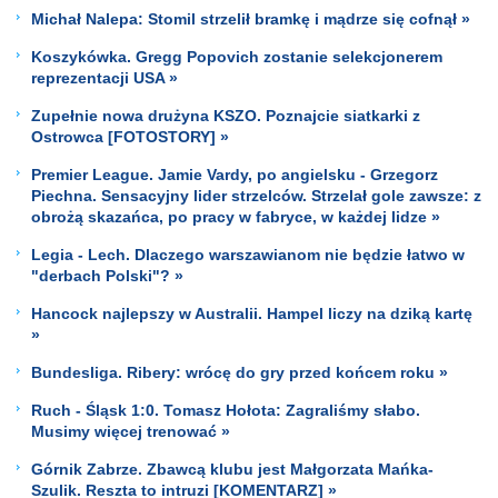
Michał Nalepa: Stomil strzelił bramkę i mądrze się cofnął »
Koszykówka. Gregg Popovich zostanie selekcjonerem
reprezentacji USA »
Zupełnie nowa drużyna KSZO. Poznajcie siatkarki z
Ostrowca [FOTOSTORY] »
Premier League. Jamie Vardy, po angielsku - Grzegorz
Piechna. Sensacyjny lider strzelców. Strzelał gole zawsze: z
obrożą skazańca, po pracy w fabryce, w każdej lidze »
Legia - Lech. Dlaczego warszawianom nie będzie łatwo w
"derbach Polski"? »
Hancock najlepszy w Australii. Hampel liczy na dziką kartę
»
Bundesliga. Ribery: wrócę do gry przed końcem roku »
Ruch - Śląsk 1:0. Tomasz Hołota: Zagraliśmy słabo.
Musimy więcej trenować »
Górnik Zabrze. Zbawcą klubu jest Małgorzata Mańka-
Szulik. Reszta to intruzi [KOMENTARZ] »