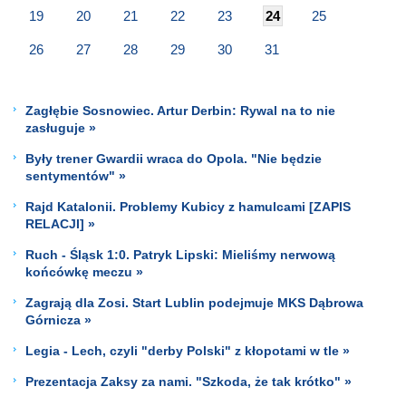
19
20
21
22
23
24
25
26
27
28
29
30
31
Zagłębie Sosnowiec. Artur Derbin: Rywal na to nie
zasługuje »
Były trener Gwardii wraca do Opola. "Nie będzie
sentymentów" »
Rajd Katalonii. Problemy Kubicy z hamulcami [ZAPIS
RELACJI] »
Ruch - Śląsk 1:0. Patryk Lipski: Mieliśmy nerwową
końcówkę meczu »
Zagrają dla Zosi. Start Lublin podejmuje MKS Dąbrowa
Górnicza »
Legia - Lech, czyli "derby Polski" z kłopotami w tle »
Prezentacja Zaksy za nami. "Szkoda, że tak krótko" »