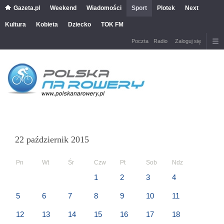
Gazeta.pl
Weekend
Wiadomości
Sport
Plotek
Next
Kultura
Kobieta
Dziecko
TOK FM
Poczta
Radio
Zaloguj się
22 październik 2015
Pn
Wt
Śr
Czw
Pt
Sob
Ndz
1
2
3
4
5
6
7
8
9
10
11
12
13
14
15
16
17
18