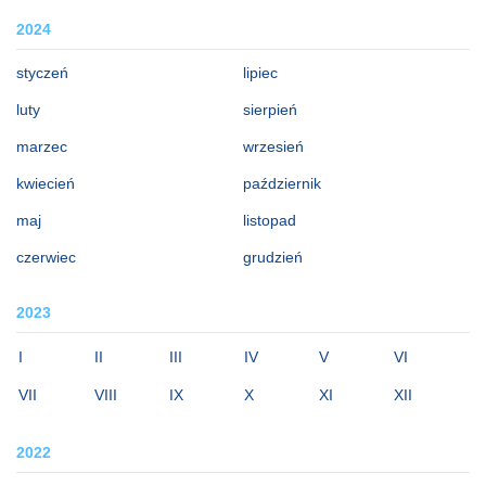
2024
styczeń
lipiec
luty
sierpień
marzec
wrzesień
kwiecień
październik
maj
listopad
czerwiec
grudzień
2023
I
II
III
IV
V
VI
VII
VIII
IX
X
XI
XII
2022