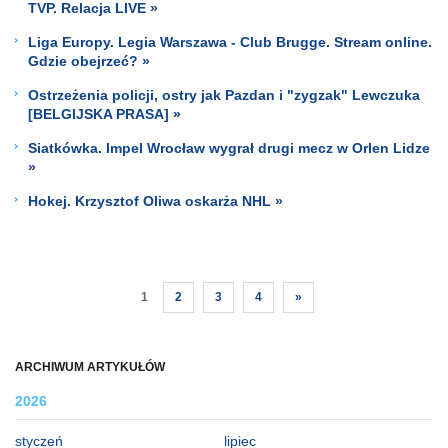
TVP. Relacja LIVE »
Liga Europy. Legia Warszawa - Club Brugge. Stream online.
Gdzie obejrzeć? »
Ostrzeżenia policji, ostry jak Pazdan i "zygzak" Lewczuka
[BELGIJSKA PRASA] »
Siatkówka. Impel Wrocław wygrał drugi mecz w Orlen Lidze
»
Hokej. Krzysztof Oliwa oskarża NHL »
1
2
3
4
»
ARCHIWUM ARTYKUŁÓW
2026
styczeń
lipiec