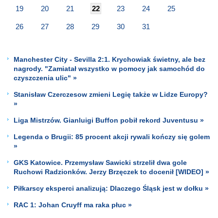
19
20
21
22
23
24
25
26
27
28
29
30
31
Manchester City - Sevilla 2:1. Krychowiak świetny, ale bez
nagrody. "Zamiatał wszystko w pomocy jak samochód do
czyszczenia ulic" »
Stanisław Czerczesow zmieni Legię także w Lidze Europy?
»
Liga Mistrzów. Gianluigi Buffon pobił rekord Juventusu »
Legenda o Brugii: 85 procent akcji rywali kończy się golem
»
GKS Katowice. Przemysław Sawicki strzelił dwa gole
Ruchowi Radzionków. Jerzy Brzęczek to docenił [WIDEO] »
Piłkarscy eksperci analizują: Dlaczego Śląsk jest w dołku »
RAC 1: Johan Cruyff ma raka płuc »