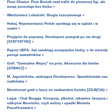
Piast Gliwice. Piotr Brożek miał trafić do pierwszej ligi, ale
wciąż pozostaje bez klubu »
Włodzimierz Lubański: Brugia rozczarowuje »
Hokej. Reprezentanci Polski spotkają się w sądzie i w
szatni »
Przyjęcie do poprawy. Developres przegrał po raz drugi
[STATYSTYKI] »
Raprot UEFA: Jak zarabiają europejskie kluby, o ile wzrosły
pensje zawodników »
Golf. "Gwiezdne Wojny" na polu. Akcesoria dla fanów
[ZOBACZ] »
M. Jagodzińska, atakująca Developresu: Sparaliżowała nas
siatkówka »
Mundurowi grali o laury na siatkarskim boisku [ZDJĘCIA] »
Legia - Club Brugge. Korupcja, alkohol, rękawice Jaszyna i
odkrycie Mourinho, czyli wzloty i upadki Michela
Preud'homme'a »