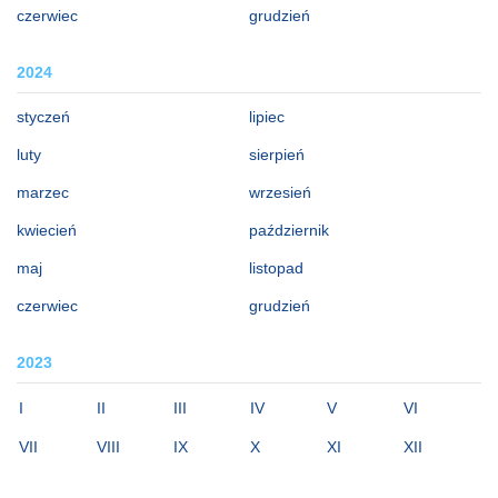
czerwiec
grudzień
2024
styczeń
lipiec
luty
sierpień
marzec
wrzesień
kwiecień
październik
maj
listopad
czerwiec
grudzień
2023
I
II
III
IV
V
VI
VII
VIII
IX
X
XI
XII