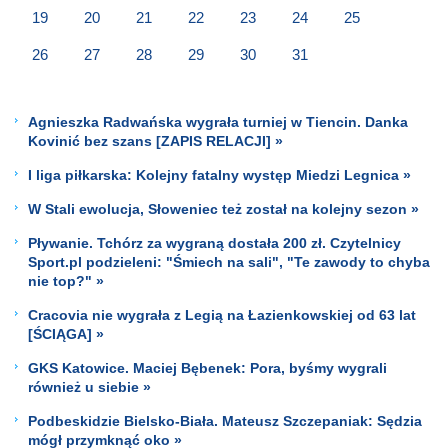
19
20
21
22
23
24
25
26
27
28
29
30
31
Agnieszka Radwańska wygrała turniej w Tiencin. Danka
Kovinić bez szans [ZAPIS RELACJI] »
I liga piłkarska: Kolejny fatalny występ Miedzi Legnica »
W Stali ewolucja, Słoweniec też został na kolejny sezon »
Pływanie. Tchórz za wygraną dostała 200 zł. Czytelnicy
Sport.pl podzieleni: "Śmiech na sali", "Te zawody to chyba
nie top?" »
Cracovia nie wygrała z Legią na Łazienkowskiej od 63 lat
[ŚCIĄGA] »
GKS Katowice. Maciej Bębenek: Pora, byśmy wygrali
również u siebie »
Podbeskidzie Bielsko-Biała. Mateusz Szczepaniak: Sędzia
mógł przymknąć oko »