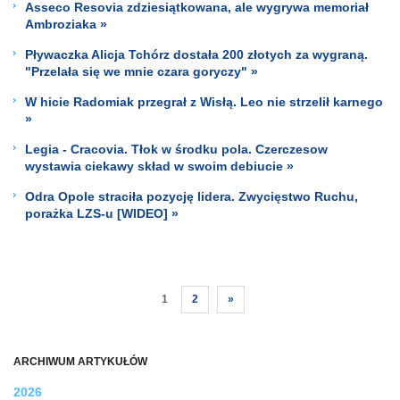
Asseco Resovia zdziesiątkowana, ale wygrywa memoriał
Ambroziaka »
Pływaczka Alicja Tchórz dostała 200 złotych za wygraną.
"Przelała się we mnie czara goryczy" »
W hicie Radomiak przegrał z Wisłą. Leo nie strzelił karnego
»
Legia - Cracovia. Tłok w środku pola. Czerczesow
wystawia ciekawy skład w swoim debiucie »
Odra Opole straciła pozycję lidera. Zwycięstwo Ruchu,
porażka LZS-u [WIDEO] »
1
2
»
ARCHIWUM ARTYKUŁÓW
2026