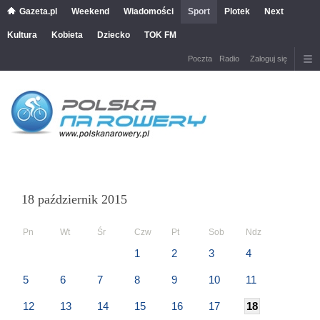
Gazeta.pl
Weekend
Wiadomości
Sport
Plotek
Next
Kultura
Kobieta
Dziecko
TOK FM
Poczta
Radio
Zaloguj się
18 październik 2015
Pn
Wt
Śr
Czw
Pt
Sob
Ndz
1
2
3
4
5
6
7
8
9
10
11
12
13
14
15
16
17
18