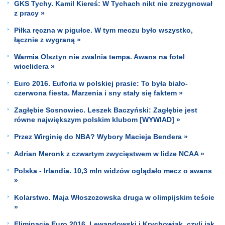
GKS Tychy. Kamil Kiereś: W Tychach nikt nie zrezygnował
z pracy »
Piłka ręczna w pigułce. W tym meczu było wszystko,
łącznie z wygraną »
Warmia Olsztyn nie zwalnia tempa. Awans na fotel
wicelidera »
Euro 2016. Euforia w polskiej prasie: To była biało-
czerwona fiesta. Marzenia i sny stały się faktem »
Zagłębie Sosnowiec. Leszek Baczyński: Zagłębie jest
równe największym polskim klubom [WYWIAD] »
Przez Wirginię do NBA? Wybory Macieja Bendera »
Adrian Meronk z czwartym zwycięstwem w lidze NCAA »
Polska - Irlandia. 10,3 mln widzów oglądało mecz o awans
»
Kolarstwo. Maja Włoszczowska druga w olimpijskim teście
»
Eliminacje Euro 2016. Lewandowski i Krychowiak, czyli jak