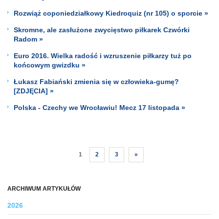
Rozwiąż coponiedziałkowy Kiedroquiz (nr 105) o sporcie »
Skromne, ale zasłużone zwycięstwo piłkarek Czwórki
Radom »
Euro 2016. Wielka radość i wzruszenie piłkarzy tuż po
końcowym gwizdku »
Łukasz Fabiański zmienia się w człowieka-gumę?
[ZDJĘCIA] »
Polska - Czechy we Wrocławiu! Mecz 17 listopada »
1
2
3
»
ARCHIWUM ARTYKUŁÓW
2026