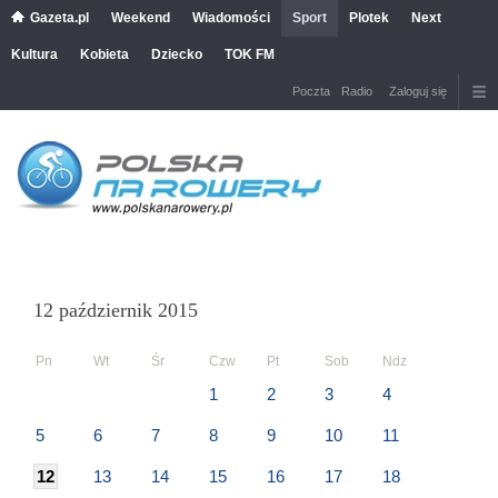
Gazeta.pl
Weekend
Wiadomości
Sport
Plotek
Next
Kultura
Kobieta
Dziecko
TOK FM
Poczta
Radio
Zaloguj się
12 październik 2015
Pn
Wt
Śr
Czw
Pt
Sob
Ndz
1
2
3
4
5
6
7
8
9
10
11
12
13
14
15
16
17
18