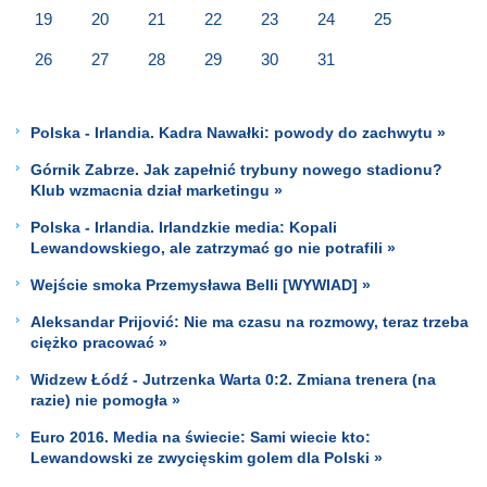
19
20
21
22
23
24
25
26
27
28
29
30
31
Polska - Irlandia. Kadra Nawałki: powody do zachwytu »
Górnik Zabrze. Jak zapełnić trybuny nowego stadionu?
Klub wzmacnia dział marketingu »
Polska - Irlandia. Irlandzkie media: Kopali
Lewandowskiego, ale zatrzymać go nie potrafili »
Wejście smoka Przemysława Belli [WYWIAD] »
Aleksandar Prijović: Nie ma czasu na rozmowy, teraz trzeba
ciężko pracować »
Widzew Łódź - Jutrzenka Warta 0:2. Zmiana trenera (na
razie) nie pomogła »
Euro 2016. Media na świecie: Sami wiecie kto:
Lewandowski ze zwycięskim golem dla Polski »