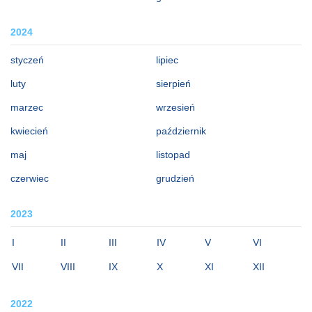
2024
styczeń
lipiec
luty
sierpień
marzec
wrzesień
kwiecień
październik
maj
listopad
czerwiec
grudzień
2023
I
II
III
IV
V
VI
VII
VIII
IX
X
XI
XII
2022