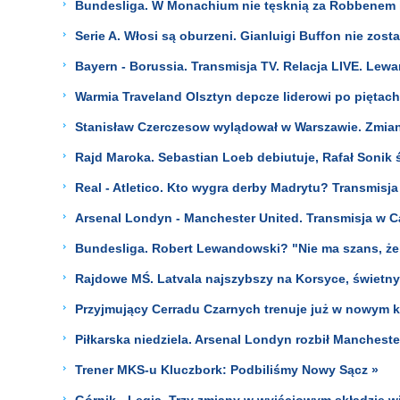
Bundesliga. W Monachium nie tęsknią za Robbenem i 
Serie A. Włosi są oburzeni. Gianluigi Buffon nie zost
Bayern - Borussia. Transmisja TV. Relacja LIVE. Lew
Warmia Traveland Olsztyn depcze liderowi po piętach
Stanisław Czerczesow wylądował w Warszawie. Zmiana
Rajd Maroka. Sebastian Loeb debiutuje, Rafał Sonik 
Real - Atletico. Kto wygra derby Madrytu? Transmisja
Arsenal Londyn - Manchester United. Transmisja w Ca
Bundesliga. Robert Lewandowski? "Nie ma szans, żeb
Rajdowe MŚ. Latvala najszybszy na Korsyce, świetn
Przyjmujący Cerradu Czarnych trenuje już w nowym k
Piłkarska niedziela. Arsenal Londyn rozbił Manchest
Trener MKS-u Kluczbork: Podbiliśmy Nowy Sącz »
Górnik - Legia. Trzy zmiany w wyjściowym składzie w