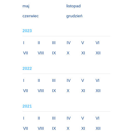
maj
listopad
czerwiec
grudzień
2023
I
II
III
IV
V
VI
VII
VIII
IX
X
XI
XII
2022
I
II
III
IV
V
VI
VII
VIII
IX
X
XI
XII
2021
I
II
III
IV
V
VI
VII
VIII
IX
X
XI
XII