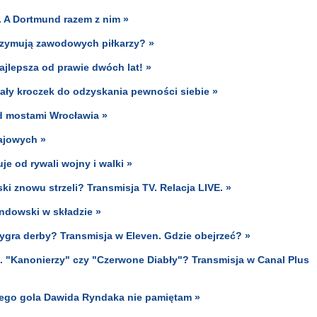
. A Dortmund razem z nim »
trzymują zawodowych piłkarzy? »
ajlepsza od prawie dwóch lat! »
Mały kroczek do odzyskania pewności siebie »
od mostami Wrocławia »
łajowych »
e od rywali wojny i walki »
znowu strzeli? Transmisja TV. Relacja LIVE. »
andowski w składzie »
 wygra derby? Transmisja w Eleven. Gdzie obejrzeć? »
. "Kanonierzy" czy "Czerwone Diabły"? Transmisja w Canal Plus
nego gola Dawida Ryndaka nie pamiętam »