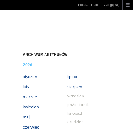
Poczta
Radio
Zaloguj się
ARCHIWUM ARTYKUŁÓW
2026
styczeń
lipiec
luty
sierpień
wrzesień
marzec
październik
kwiecień
listopad
maj
grudzień
czerwiec