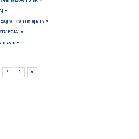
A] »
zagra. Transmisja TV »
[ZDJĘCIA] »
remisem »
2
3
»