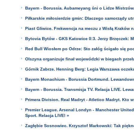
Bayern - Borussia. Aubameyang śni o Lidze Mistrzów
Piłkarskie miłosierdzie gmin: Dlaczego samorządy u
Piast Gliwice. Frekwencja na meczu z Wisłą Kraków n
Bytovia Bytów - GKS Katowice 0:3. Jerzy Brzęczek: 
Red Bull Wiosłem po Odrze: Sto załóg ścigało się p
Olszyna organizuje finał wojewódzki w biegach prze
Górnik Zabrze. Henning Berg: Legia Warszawa oczekuj
Bayern Monachium - Borussia Dortmund. Lewandowski 
Bayern - Borussia. Transmisja TV. Relacja LIVE. Lew
Primera Division. Real Madryt - Atletico Madryt. Kto
Premier League. Arsenal Londyn - Manchester United
Sport. Relacja LIVE! »
Zagłębie Sosnowiec. Krzysztof Markowski: Tak pięk