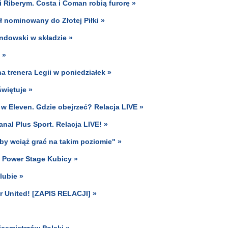
Riberym. Costa i Coman robią furorę »
ał nominowany do Złotej Piłki »
andowski w składzie »
 »
 trenera Legii w poniedziałek »
świętuje »
 w Eleven. Gdzie obejrzeć? Relacja LIVE »
nal Plus Sport. Relacja LIVE! »
y wciąż grać na takim poziomie" »
y Power Stage Kubicy »
lubie »
er United! [ZAPIS RELACJI] »
icemistrzów Polski »