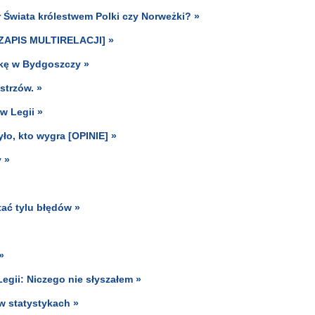
r Świata królestwem Polki czy Norweżki? »
. [ZAPIS MULTIRELACJI] »
kę w Bydgoszczy »
strzów. »
w Legii »
ło, kto wygra [OPINIE] »
 »
tać tylu błędów »
»
egii: Niczego nie słyszałem »
w statystykach »