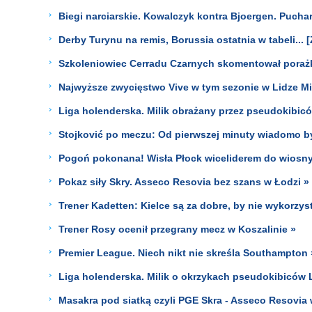
Biegi narciarskie. Kowalczyk kontra Bjoergen. Pucha
Derby Turynu na remis, Borussia ostatnia w tabeli..
Szkoleniowiec Cerradu Czarnych skomentował poraż
Najwyższe zwycięstwo Vive w tym sezonie w Lidze Mi
Liga holenderska. Milik obrażany przez pseudokibicó
Stojković po meczu: Od pierwszej minuty wiadomo by
Pogoń pokonana! Wisła Płock wiceliderem do wiosny
Pokaz siły Skry. Asseco Resovia bez szans w Łodzi »
Trener Kadetten: Kielce są za dobre, by nie wykorzys
Trener Rosy ocenił przegrany mecz w Koszalinie »
Premier League. Niech nikt nie skreśla Southampton 
Liga holenderska. Milik o okrzykach pseudokibiców L
Masakra pod siatką czyli PGE Skra - Asseco Resovia 