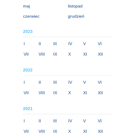
maj
listopad
czerwiec
grudzień
2023
I
II
III
IV
V
VI
VII
VIII
IX
X
XI
XII
2022
I
II
III
IV
V
VI
VII
VIII
IX
X
XI
XII
2021
I
II
III
IV
V
VI
VII
VIII
IX
X
XI
XII