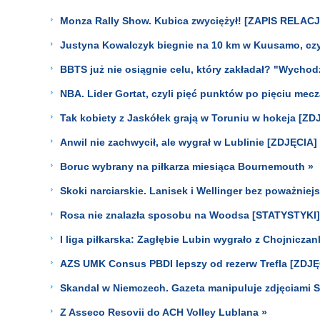
Monza Rally Show. Kubica zwyciężył! [ZAPIS RELACJI
Justyna Kowalczyk biegnie na 10 km w Kuusamo, czyl
BBTS już nie osiągnie celu, który zakładał? "Wychod
NBA. Lider Gortat, czyli pięć punktów po pięciu me
Tak kobiety z Jaskółek grają w Toruniu w hokeja [ZD
Anwil nie zachwycił, ale wygrał w Lublinie [ZDJĘCIA]
Boruc wybrany na piłkarza miesiąca Bournemouth »
Skoki narciarskie. Lanisek i Wellinger bez poważniej
Rosa nie znalazła sposobu na Woodsa [STATYSTYKI]
I liga piłkarska: Zagłębie Lubin wygrało z Chojnicza
AZS UMK Consus PBDI lepszy od rezerw Trefla [ZDJĘ
Skandal w Niemczech. Gazeta manipuluje zdjęciami 
Z Asseco Resovii do ACH Volley Lublana »