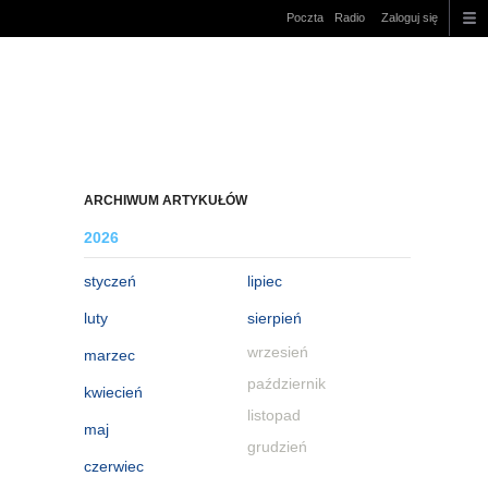
Poczta
Radio
Zaloguj się
ARCHIWUM ARTYKUŁÓW
2026
styczeń
lipiec
luty
sierpień
wrzesień
marzec
październik
kwiecień
listopad
maj
grudzień
czerwiec