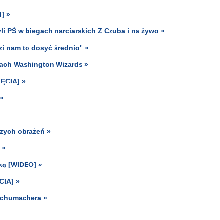
] »
i PŚ w biegach narciarskich Z Czuba i na żywo »
zi nam to dosyć średnio" »
czach Washington Wizards »
JĘCIA] »
 »
szych obrażeń »
 »
nką [WIDEO] »
CIA] »
Schumachera »