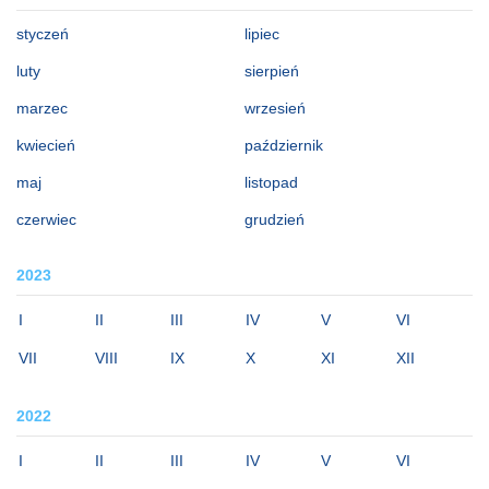
styczeń
lipiec
luty
sierpień
marzec
wrzesień
kwiecień
październik
maj
listopad
czerwiec
grudzień
2023
I
II
III
IV
V
VI
VII
VIII
IX
X
XI
XII
2022
I
II
III
IV
V
VI