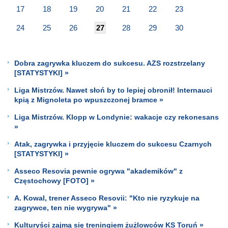
17
18
19
20
21
22
23
24
25
26
27
28
29
30
Dobra zagrywka kluczem do sukcesu. AZS rozstrzelany
[STATYSTYKI] »
Liga Mistrzów. Nawet słoń by to lepiej obronił! Internauci
kpią z Mignoleta po wpuszczonej bramce »
Liga Mistrzów. Klopp w Londynie: wakacje czy rekonesans
»
Atak, zagrywka i przyjęcie kluczem do sukcesu Czarnych
[STATYSTYKI] »
Asseco Resovia pewnie ogrywa "akademików" z
Częstochowy [FOTO] »
A. Kowal, trener Asseco Resovii: "Kto nie ryzykuje na
zagrywce, ten nie wygrywa" »
Kulturyści zajmą się treningiem żużlowców KS Toruń »