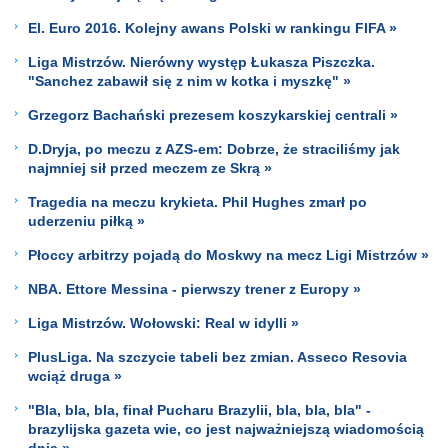
El. Euro 2016. Kolejny awans Polski w rankingu FIFA »
Liga Mistrzów. Nierówny występ Łukasza Piszczka.
"Sanchez zabawił się z nim w kotka i myszkę" »
Grzegorz Bachański prezesem koszykarskiej centrali »
D.Dryja, po meczu z AZS-em: Dobrze, że straciliśmy jak
najmniej sił przed meczem ze Skrą »
Tragedia na meczu krykieta. Phil Hughes zmarł po
uderzeniu piłką »
Płoccy arbitrzy pojadą do Moskwy na mecz Ligi Mistrzów »
NBA. Ettore Messina - pierwszy trener z Europy »
Liga Mistrzów. Wołowski: Real w idylli »
PlusLiga. Na szczycie tabeli bez zmian. Asseco Resovia
wciąż druga »
"Bla, bla, bla, finał Pucharu Brazylii, bla, bla, bla" -
brazylijska gazeta wie, co jest najważniejszą wiadomością
dnia »