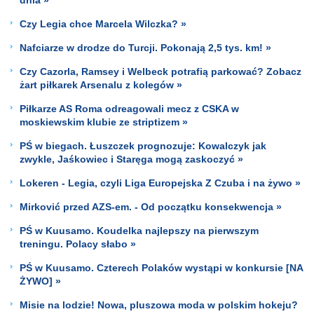
Czy Legia chce Marcela Wilczka? »
Nafciarze w drodze do Turcji. Pokonają 2,5 tys. km! »
Czy Cazorla, Ramsey i Welbeck potrafią parkować? Zobacz
żart piłkarek Arsenalu z kolegów »
Piłkarze AS Roma odreagowali mecz z CSKA w
moskiewskim klubie ze striptizem »
PŚ w biegach. Łuszczek prognozuje: Kowalczyk jak
zwykle, Jaśkowiec i Staręga mogą zaskoczyć »
Lokeren - Legia, czyli Liga Europejska Z Czuba i na żywo »
Mirković przed AZS-em. - Od początku konsekwencja »
PŚ w Kuusamo. Koudelka najlepszy na pierwszym
treningu. Polacy słabo »
PŚ w Kuusamo. Czterech Polaków wystąpi w konkursie [NA
ŻYWO] »
Misie na lodzie! Nowa, pluszowa moda w polskim hokeju?