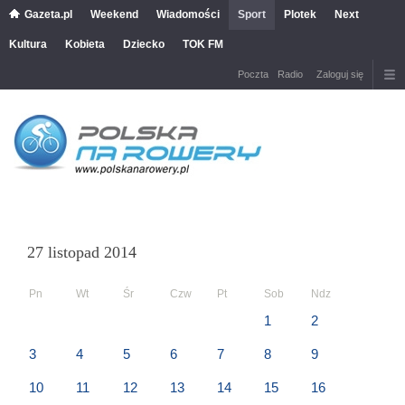
Gazeta.pl
Weekend
Wiadomości
Sport
Plotek
Next
Kultura
Kobieta
Dziecko
TOK FM
Poczta
Radio
Zaloguj się
27 listopad 2014
Pn
Wt
Śr
Czw
Pt
Sob
Ndz
1
2
3
4
5
6
7
8
9
10
11
12
13
14
15
16