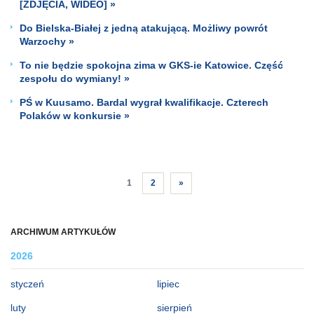
[ZDJĘCIA, WIDEO] »
Do Bielska-Białej z jedną atakującą. Możliwy powrót
Warzochy »
To nie będzie spokojna zima w GKS-ie Katowice. Część
zespołu do wymiany! »
PŚ w Kuusamo. Bardal wygrał kwalifikacje. Czterech
Polaków w konkursie »
1
2
»
ARCHIWUM ARTYKUŁÓW
2026
styczeń
lipiec
luty
sierpień