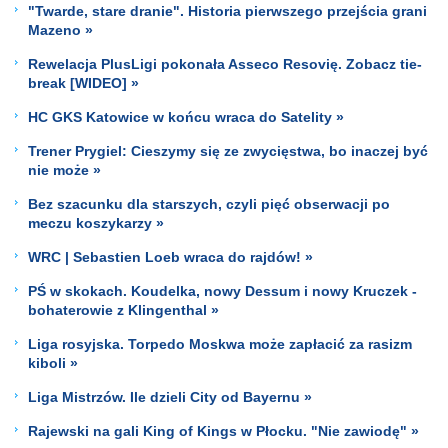
"Twarde, stare dranie". Historia pierwszego przejścia grani
Mazeno »
Rewelacja PlusLigi pokonała Asseco Resovię. Zobacz tie-
break [WIDEO] »
HC GKS Katowice w końcu wraca do Satelity »
Trener Prygiel: Cieszymy się ze zwycięstwa, bo inaczej być
nie może »
Bez szacunku dla starszych, czyli pięć obserwacji po
meczu koszykarzy »
WRC | Sebastien Loeb wraca do rajdów! »
PŚ w skokach. Koudelka, nowy Dessum i nowy Kruczek -
bohaterowie z Klingenthal »
Liga rosyjska. Torpedo Moskwa może zapłacić za rasizm
kiboli »
Liga Mistrzów. Ile dzieli City od Bayernu »
Rajewski na gali King of Kings w Płocku. "Nie zawiodę" »