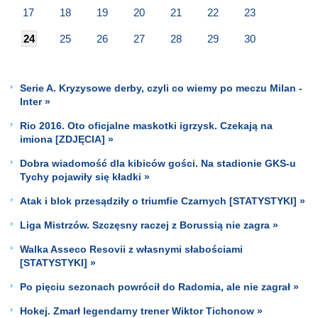
17
18
19
20
21
22
23
24
25
26
27
28
29
30
Serie A. Kryzysowe derby, czyli co wiemy po meczu Milan -
Inter »
Rio 2016. Oto oficjalne maskotki igrzysk. Czekają na
imiona [ZDJĘCIA] »
Dobra wiadomość dla kibiców gości. Na stadionie GKS-u
Tychy pojawiły się kładki »
Atak i blok przesądziły o triumfie Czarnych [STATYSTYKI] »
Liga Mistrzów. Szczęsny raczej z Borussią nie zagra »
Walka Asseco Resovii z własnymi słabościami
[STATYSTYKI] »
Po pięciu sezonach powrócił do Radomia, ale nie zagrał »
Hokej. Zmarł legendarny trener Wiktor Tichonow »