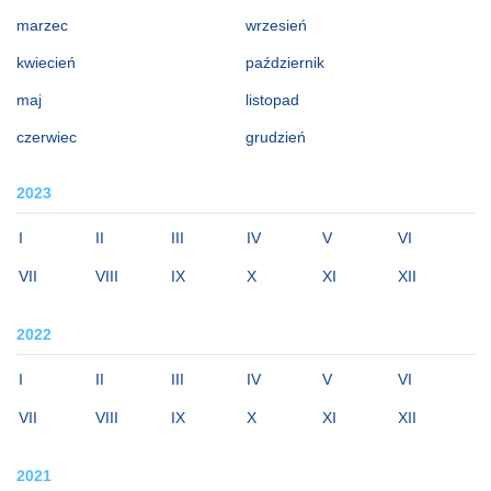
marzec
wrzesień
kwiecień
październik
maj
listopad
czerwiec
grudzień
2023
I
II
III
IV
V
VI
VII
VIII
IX
X
XI
XII
2022
I
II
III
IV
V
VI
VII
VIII
IX
X
XI
XII
2021