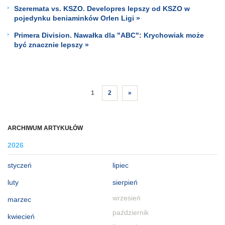
Szeremata vs. KSZO. Developres lepszy od KSZO w
pojedynku beniaminków Orlen Ligi »
Primera Division. Nawałka dla "ABC": Krychowiak może
być znacznie lepszy »
1
2
»
ARCHIWUM ARTYKUŁÓW
2026
styczeń
lipiec
luty
sierpień
wrzesień
marzec
październik
kwiecień