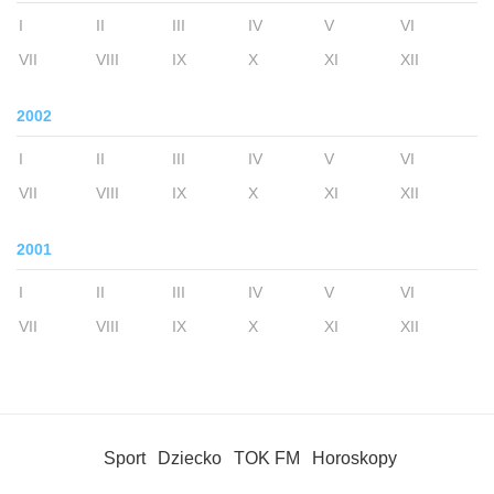
I
II
III
IV
V
VI
VII
VIII
IX
X
XI
XII
2002
I
II
III
IV
V
VI
VII
VIII
IX
X
XI
XII
2001
I
II
III
IV
V
VI
VII
VIII
IX
X
XI
XII
Sport
Dziecko
TOK FM
Horoskopy