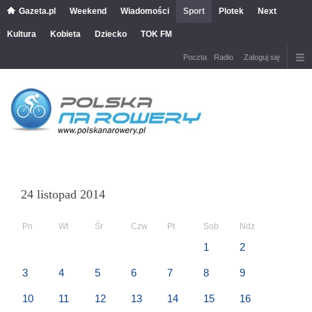
Gazeta.pl
Weekend
Wiadomości
Sport
Plotek
Next
Kultura
Kobieta
Dziecko
TOK FM
Poczta
Radio
Zaloguj się
24 listopad 2014
Pn
Wt
Śr
Czw
Pt
Sob
Ndz
1
2
3
4
5
6
7
8
9
10
11
12
13
14
15
16