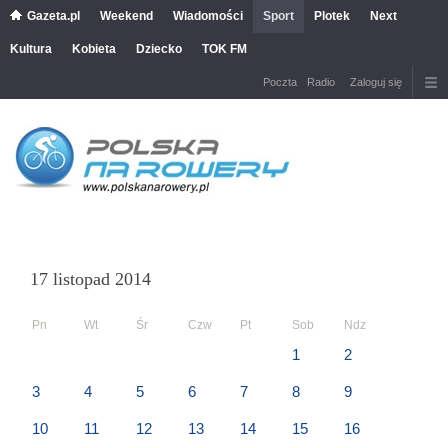
Gazeta.pl
Weekend
Wiadomości
Sport
Plotek
Next
Kultura
Kobieta
Dziecko
TOK FM
Poczta
Radio
Zaloguj się
17 listopad 2014
Pn
Wt
Śr
Czw
Pt
Sob
Ndz
1
2
3
4
5
6
7
8
9
10
11
12
13
14
15
16