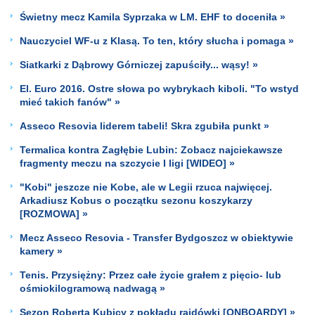
Świetny mecz Kamila Syprzaka w LM. EHF to doceniła »
Nauczyciel WF-u z Klasą. To ten, który słucha i pomaga »
Siatkarki z Dąbrowy Górniczej zapuściły... wąsy! »
El. Euro 2016. Ostre słowa po wybrykach kiboli. "To wstyd
mieć takich fanów" »
Asseco Resovia liderem tabeli! Skra zgubiła punkt »
Termalica kontra Zagłębie Lubin: Zobacz najciekawsze
fragmenty meczu na szczycie I ligi [WIDEO] »
"Kobi" jeszcze nie Kobe, ale w Legii rzuca najwięcej.
Arkadiusz Kobus o początku sezonu koszykarzy
[ROZMOWA] »
Mecz Asseco Resovia - Transfer Bydgoszcz w obiektywie
kamery »
Tenis. Przysiężny: Przez całe życie grałem z pięcio- lub
ośmiokilogramową nadwagą »
Sezon Roberta Kubicy z pokładu rajdówki [ONBOARDY] »