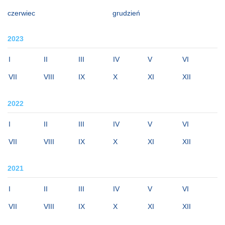
czerwiec
grudzień
2023
I
II
III
IV
V
VI
VII
VIII
IX
X
XI
XII
2022
I
II
III
IV
V
VI
VII
VIII
IX
X
XI
XII
2021
I
II
III
IV
V
VI
VII
VIII
IX
X
XI
XII