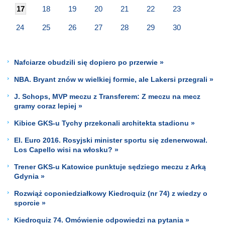
17
18
19
20
21
22
23
24
25
26
27
28
29
30
Nafciarze obudzili się dopiero po przerwie »
NBA. Bryant znów w wielkiej formie, ale Lakersi przegrali »
J. Schops, MVP meczu z Transferem: Z meczu na mecz
gramy coraz lepiej »
Kibice GKS-u Tychy przekonali architekta stadionu »
El. Euro 2016. Rosyjski minister sportu się zdenerwował.
Los Capello wisi na włosku? »
Trener GKS-u Katowice punktuje sędziego meczu z Arką
Gdynia »
Rozwiąż coponiedziałkowy Kiedroquiz (nr 74) z wiedzy o
sporcie »
Kiedroquiz 74. Omówienie odpowiedzi na pytania »