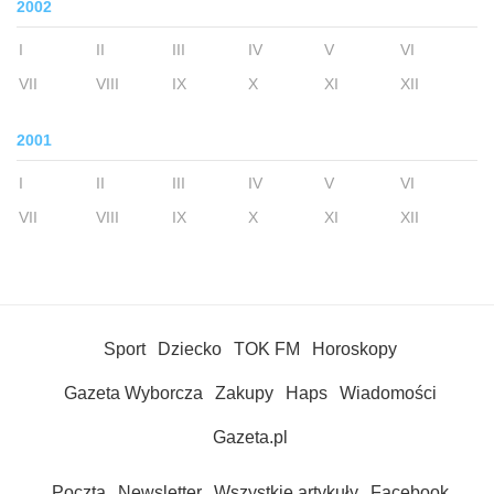
2002
I
II
III
IV
V
VI
VII
VIII
IX
X
XI
XII
2001
I
II
III
IV
V
VI
VII
VIII
IX
X
XI
XII
Sport
Dziecko
TOK FM
Horoskopy
Gazeta Wyborcza
Zakupy
Haps
Wiadomości
Gazeta.pl
Poczta
Newsletter
Wszystkie artykuły
Facebook