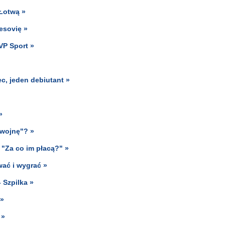
 Łotwą »
esovię »
VP Sport »
ec, jeden debiutant »
»
 wojnę"? »
"Za co im płacą?" »
wać i wygrać »
 Szpilka »
 »
 »