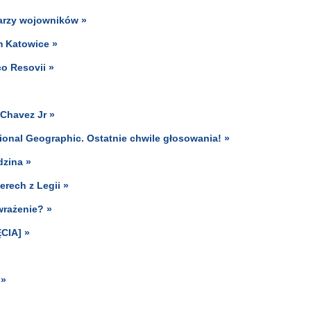
karzy wojowników »
 Katowice »
o Resovii »
Chavez Jr »
ional Geographic. Ostatnie chwile głosowania! »
dzina »
erech z Legii »
wrażenie? »
ĘCIA] »
 »