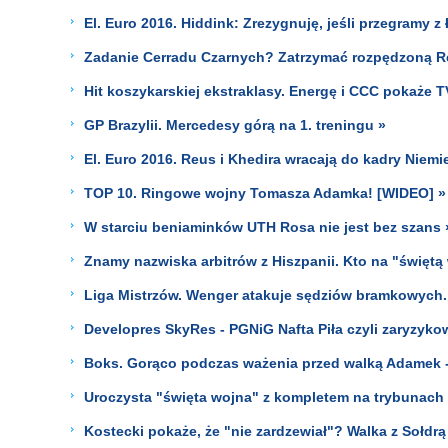
El. Euro 2016. Hiddink: Zrezygnuję, jeśli przegramy z
Zadanie Cerradu Czarnych? Zatrzymać rozpędzoną R
Hit koszykarskiej ekstraklasy. Energę i CCC pokaże T
GP Brazylii. Mercedesy górą na 1. treningu »
El. Euro 2016. Reus i Khedira wracają do kadry Niemi
TOP 10. Ringowe wojny Tomasza Adamka! [WIDEO] »
W starciu beniaminków UTH Rosa nie jest bez szans 
Znamy nazwiska arbitrów z Hiszpanii. Kto na "świętą
Liga Mistrzów. Wenger atakuje sędziów bramkowych. 
Developres SkyRes - PGNiG Nafta Piła czyli zaryzyko
Boks. Gorąco podczas ważenia przed walką Adamek -
Uroczysta "święta wojna" z kompletem na trybunach
Kostecki pokaże, że "nie zardzewiał"? Walka z Sołdrą