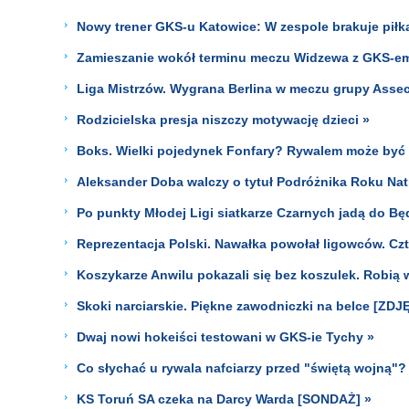
Nowy trener GKS-u Katowice: W zespole brakuje pił
Zamieszanie wokół terminu meczu Widzewa z GKS-em
Liga Mistrzów. Wygrana Berlina w meczu grupy Assec
Rodzicielska presja niszczy motywację dzieci »
Boks. Wielki pojedynek Fonfary? Rywalem może być 
Aleksander Doba walczy o tytuł Podróżnika Roku Nat
Po punkty Młodej Ligi siatkarze Czarnych jadą do Bę
Reprezentacja Polski. Nawałka powołał ligowców. Czt
Koszykarze Anwilu pokazali się bez koszulek. Robią 
Skoki narciarskie. Piękne zawodniczki na belce [ZDJ
Dwaj nowi hokeiści testowani w GKS-ie Tychy »
Co słychać u rywala nafciarzy przed "świętą wojną"?
KS Toruń SA czeka na Darcy Warda [SONDAŻ] »