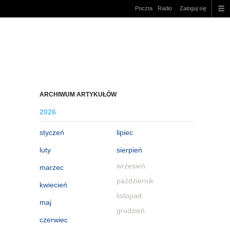
Poczta
Radio
Zaloguj się
ARCHIWUM ARTYKUŁÓW
2026
styczeń
lipiec
luty
sierpień
wrzesień
marzec
październik
kwiecień
listopad
maj
grudzień
czerwiec