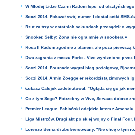
W Młodej Lidze Czarni Radom lepsi od olsztyńskiego
Soczi 2014. Pokazał swój numer. I dostał setki SMS-ó
Rzut za trzy w ostatnich sekundach przesądził o wy
Snooker. Selby: Żona nie ogra mnie w snookera »
Rosa II Radom zgodnie z planem, ale poza pierwszą k
Dwa zagrania z meczu Porto - Vive wyróżnione przez
Soczi 2014. Fourcade wygrał bieg pościgowy, Bjoern
Soczi 2014. Armin Zoeggeler rekordzistą zimowych ig
Łukasz Całujek zadebiutował. "Ogląda się go jak me
Co z tym Sego? Potrzebny w Vive, Servaas dobrze zr
Premier League. Fabiański odejdzie latem z Arsenalu 
Liga Mistrzów. Drugi akt polskiej wojny o Final Four. 
Lorenzo Bernardi zbulwersowany. "Nie chcę o tym r