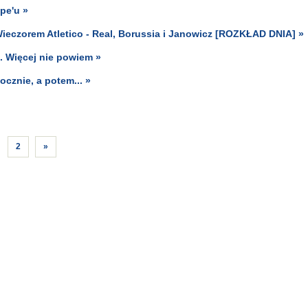
pe'u »
Wieczorem Atletico - Real, Borussia i Janowicz [ROZKŁAD DNIA] »
. Więcej nie powiem »
ocznie, a potem... »
2
»