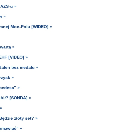
 AZS-u »
w »
granej Mon-Polu [WIDEO] »
wartą »
 EHF [VIDEO] »
dalen bez medalu »
rzysk »
rcedesa" »
obił? [SONDA] »
»
Będzie złoty set? »
ozmawiać" »