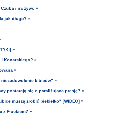
 Czuba i na żywo »
Na jak długo? »
»
TYKI] »
 i Konarskiego? »
jowana »
 niezadowolenie kibiców" »
acy postarają się o paraliżującą presję? »
ibice muszą zrobić piekiełko" [WIDEO] »
e z Płockiem? »