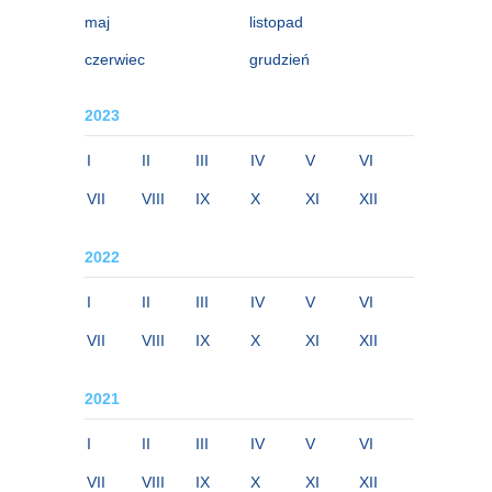
maj
listopad
czerwiec
grudzień
2023
I
II
III
IV
V
VI
VII
VIII
IX
X
XI
XII
2022
I
II
III
IV
V
VI
VII
VIII
IX
X
XI
XII
2021
I
II
III
IV
V
VI
VII
VIII
IX
X
XI
XII