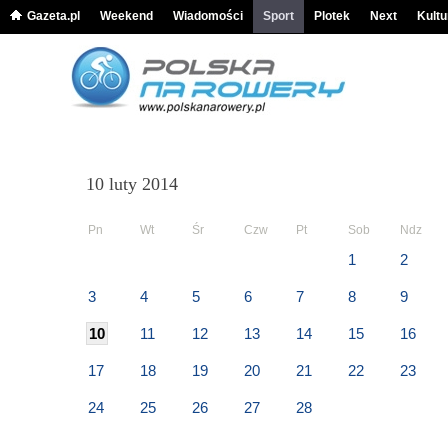
Gazeta.pl
Weekend
Wiadomości
Sport
Plotek
Next
Kultu
10 luty 2014
Pn
Wt
Śr
Czw
Pt
Sob
Ndz
1
2
3
4
5
6
7
8
9
10
11
12
13
14
15
16
17
18
19
20
21
22
23
24
25
26
27
28