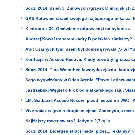
Soczi 2014, dzień 3. Zimowych Igrzysk Olimpijskich Z
GKS Katowice stracił swojego najlepszego piłkarza. 
Kiedroquiz 34. Omówienie odpowiedzi na pytania »
Andrzej Kowal trenerem kadry B polskich siatkarzy? 
Atut Czarnych tym razem był domeną rywala [STATYS
Kontuzje w Asseco Resovii. Kiedy powroty Ignaczaka
Soczi 2014. Tina Weirather, faworytka zjazdu, kontuz
Sego wygwizdany w Orlen Arenie. "Powoli odczuwam
Jastrzębski Węgiel o krok od siatkarskiego raju. Śląz
LM. Siatkarze Asseco Resovii przed meczem z JW.: "K
Vive wciąż w grze o drugie miejsce. Zadecydują mecz
Najlżejszy rower świata? Jedynie 2,7kg! »
Soczi 2014. Bjoergen straci medal przez... reklamy? »