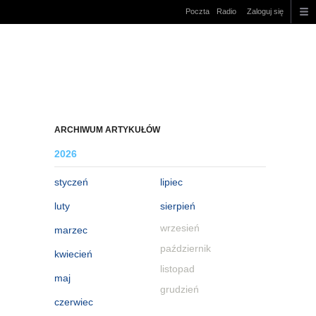
Poczta
Radio
Zaloguj się
ARCHIWUM ARTYKUŁÓW
2026
styczeń
lipiec
luty
sierpień
wrzesień
marzec
październik
kwiecień
listopad
maj
grudzień
czerwiec