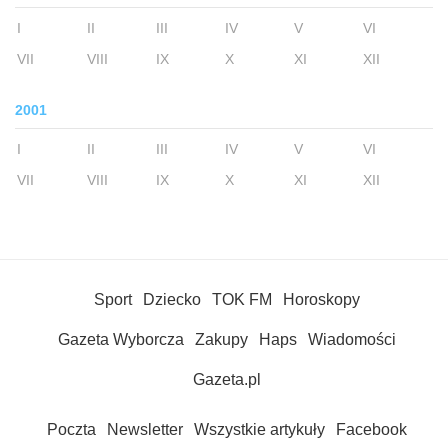
I
II
III
IV
V
VI
VII
VIII
IX
X
XI
XII
2001
I
II
III
IV
V
VI
VII
VIII
IX
X
XI
XII
Sport
Dziecko
TOK FM
Horoskopy
Gazeta Wyborcza
Zakupy
Haps
Wiadomości
Gazeta.pl
Poczta
Newsletter
Wszystkie artykuły
Facebook