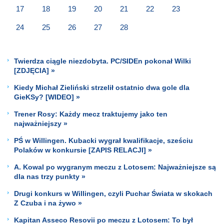
17
18
19
20
21
22
23
24
25
26
27
28
Twierdza ciągle niezdobyta. PC/SIDEn pokonał Wilki
[ZDJĘCIA] »
Kiedy Michał Zieliński strzelił ostatnio dwa gole dla
GieKSy? [WIDEO] »
Trener Rosy: Każdy mecz traktujemy jako ten
najważniejszy »
PŚ w Willingen. Kubacki wygrał kwalifikacje, sześciu
Polaków w konkursie [ZAPIS RELACJI] »
A. Kowal po wygranym meczu z Lotosem: Najważniejsze są
dla nas trzy punkty »
Drugi konkurs w Willingen, czyli Puchar Świata w skokach
Z Czuba i na żywo »
Kapitan Asseco Resovii po meczu z Lotosem: To był