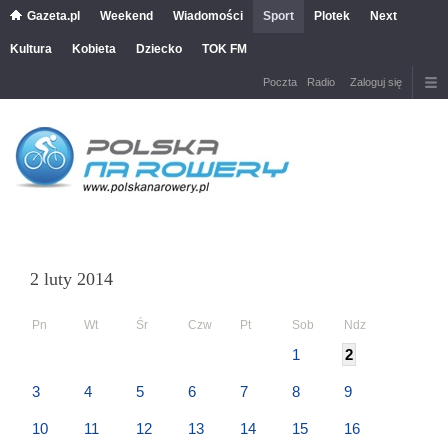
Gazeta.pl
Weekend
Wiadomości
Sport
Plotek
Next
Kultura
Kobieta
Dziecko
TOK FM
Poczta
Radio
Zaloguj się
2 luty 2014
Pn
Wt
Śr
Czw
Pt
Sob
Ndz
1
2
3
4
5
6
7
8
9
10
11
12
13
14
15
16