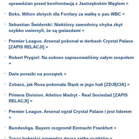
sprawdzian przed konfrontacją z Jastrzębskim Węglem »
Boks. Milion złotych dla Fonfary za walkę o pas WBC »
Sebastian Świderski: Niektórzy zawodnicy chyba zbyt
szybko uwierzyli, że są gwiazdami »
Premier League. Arsenal pokonał w derbach Crystal Palace
[ZAPIS RELACJI] »
Robert Prygiel: Na sukces zapracowaliśmy całym zespołem
»
Dwie porażki na początek »
Zobacz, jak Rosa pokonała Śląsk w jego hali [ZDJĘCIA] »
Primera Division. Atletico Madryt - Real Sociedad [ZAPIS
RELACJI] »
Premier League. Arsenal ograł Crystal Palace i jest liderem
»
Bundesliga. Bayern rozgromił Eintracht Frankfurt »
Tyscy hokeiści gromadzą drugą setkę punktów »