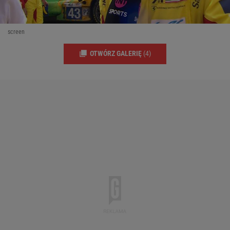
screen
OTWÓRZ GALERIĘ
(4)