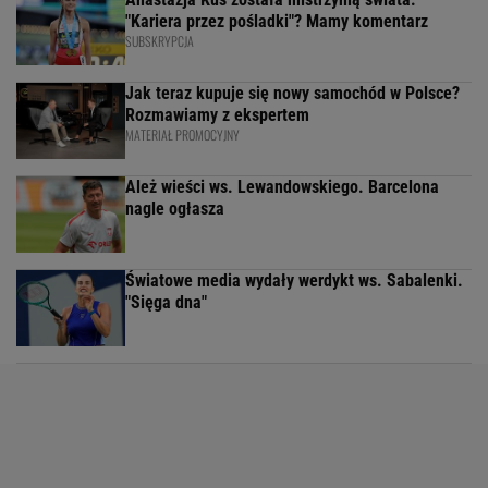
"Kariera przez pośladki"? Mamy komentarz
SUBSKRYPCJA
Jak teraz kupuje się nowy samochód w Polsce?
Rozmawiamy z ekspertem
MATERIAŁ PROMOCYJNY
Ależ wieści ws. Lewandowskiego. Barcelona
nagle ogłasza
Światowe media wydały werdykt ws. Sabalenki.
"Sięga dna"