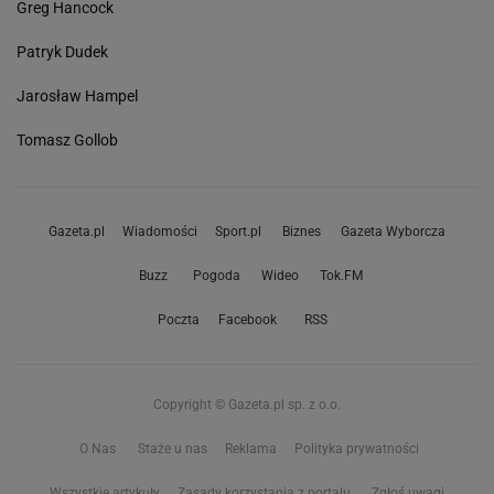
Greg Hancock
Patryk Dudek
Jarosław Hampel
Tomasz Gollob
Gazeta.pl
Wiadomości
Sport.pl
Biznes
Gazeta Wyborcza
Buzz
Pogoda
Wideo
Tok.FM
Poczta
Facebook
RSS
Copyright © Gazeta.pl sp. z o.o.
O Nas
Staże u nas
Reklama
Polityka prywatności
Wszystkie artykuły
Zasady korzystania z portalu
Zgłoś uwagi