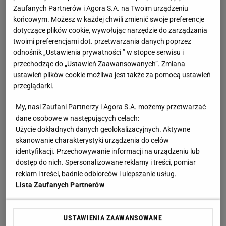
Zaufanych Partnerów i Agora S.A. na Twoim urządzeniu
końcowym. Możesz w każdej chwili zmienić swoje preferencje
dotyczące plików cookie, wywołując narzędzie do zarządzania
twoimi preferencjami dot. przetwarzania danych poprzez
odnośnik „Ustawienia prywatności ” w stopce serwisu i
przechodząc do „Ustawień Zaawansowanych”. Zmiana
ustawień plików cookie możliwa jest także za pomocą ustawień
przeglądarki.
My, nasi Zaufani Partnerzy i Agora S.A. możemy przetwarzać
dane osobowe w następujących celach:
Użycie dokładnych danych geolokalizacyjnych. Aktywne
skanowanie charakterystyki urządzenia do celów
identyfikacji. Przechowywanie informacji na urządzeniu lub
dostęp do nich. Spersonalizowane reklamy i treści, pomiar
reklam i treści, badnie odbiorców i ulepszanie usług.
Zobacz wideo
Czy Marcin Gortat jest zarozumiały?
Lista Zaufanych Partnerów
"Kompletnie mnie nie interesuje, co ty na mój temat
myślisz"
USTAWIENIA ZAAWANSOWANE