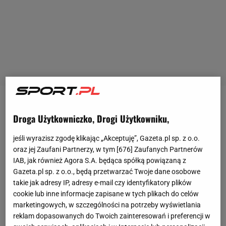
Kubica został drugim po
Fernando Alonso
kierowcą,
Droga Użytkowniczko, Drogi Użytkowniku,
któremu w XXI wieku udało się wygrać wyścig
Formuły 1
i
Le Mans
24h. Ten pierwszy sukces
jeśli wyrazisz zgodę klikając „Akceptuję”, Gazeta.pl sp. z o.o.
oraz jej Zaufani Partnerzy, w tym [
676
] Zaufanych Partnerów
krakowianin osiągnął podczas Grand Prix Kanady w
IAB, jak również Agora S.A. będąca spółką powiązaną z
2008 roku. Do tej pory jest to jedyne
polskie
Gazeta.pl sp. z o.o., będą przetwarzać Twoje dane osobowe
zwycięstwo w wyścigu Formuły 1. Drugie
takie jak adresy IP, adresy e-mail czy identyfikatory plików
cookie lub inne informacje zapisane w tych plikach do celów
osiągnięcie Kubica mógł zdobyć w 2021 roku, tyle że
marketingowych, w szczególności na potrzeby wyświetlania
w niższej klasie LMP2. Wówczas jednak na ostatnim
reklam dopasowanych do Twoich zainteresowań i preferencji w
okrążeniu tego morderczego dla pojazdów wyścigu,