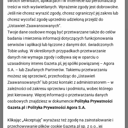
swoich serwisach, aplikacjach i w Internecie lub personalizacji
treści w nich wyświetlanych. Wyrażenie zgody jest dobrowolne.
który trwa 24 godziny, samochód zespołu Polaka
Jeśli nie chcesz wyrazić zgody, chcesz ograniczyć jej zakres lub
uległ awarii, choć przewodził stawce.
chcesz wycofać zgodę uprzednio udzieloną przejdź do
„Ustawień Zaawansowanych”.
Twoje dane osobowe mogą być przetwarzane także do celów
badania i mierzenia informacji dotyczących funkcjonowania
serwisów i aplikacji lub łączone z danymi dot. świadczonych
Tobie usług. W określonych przypadkach przetwarzanie
danych nie wymaga zgody i odbywa się w oparciu o
uzasadniony interes Gazeta.pl, jej spółki powiązanej – Agora
S.A. – lub Zaufanych Partnerów. Takiemu przetwarzaniu
możesz się sprzeciwić, przechodząc do „Ustawień
Zaawansowanych” lub przez kontakt z administratorem – w
zależności od zakresu sprzeciwu i podmiotu, wobec którego
jest kierowany. Więcej informacji o przetwarzaniu danych
osobowych znajdziesz w dokumencie
Polityka Prywatności
Gazeta.pl
i
Polityka Prywatności Agora S.A.
Klikając „Akceptuję” wyrażasz też zgodę na zainstalowanie i
przechowywanie plików cookie Gazeta.pl sp. z o.o., jej