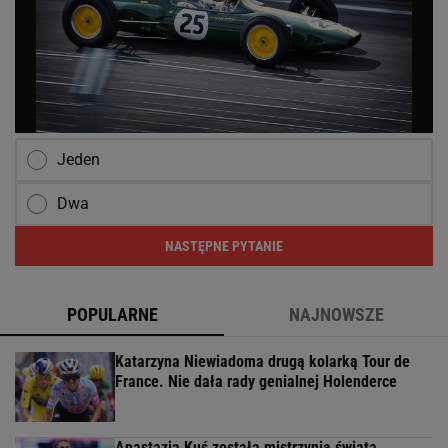
Jeden
Dwa
NASTĘPNE PYTANIE
POPULARNE
NAJNOWSZE
Katarzyna Niewiadoma drugą kolarką Tour de
France. Nie dała rady genialnej Holenderce
Anastazja Kuś została mistrzynią świata.