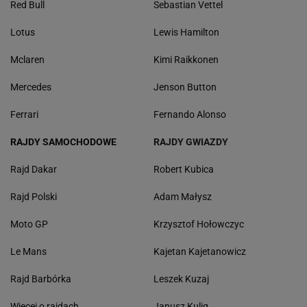
Red Bull
Sebastian Vettel
Lotus
Lewis Hamilton
Mclaren
Kimi Raikkonen
Mercedes
Jenson Button
Ferrari
Fernando Alonso
RAJDY SAMOCHODOWE
RAJDY GWIAZDY
Rajd Dakar
Robert Kubica
Rajd Polski
Adam Małysz
Moto GP
Krzysztof Hołowczyc
Le Mans
Kajetan Kajetanowicz
Rajd Barbórka
Leszek Kuzaj
Więcej o rajdach
Janusz Kulig