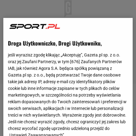
Droga Użytkowniczko, Drogi Użytkowniku,
jeśli wyrazisz zgodę klikając „Akceptuję”, Gazeta.pl sp. z o.o.
oraz jej Zaufani Partnerzy, w tym [
676
] Zaufanych Partnerów
IAB, jak również Agora S.A. będąca spółką powiązaną z
Gazeta.pl sp. z o.o., będą przetwarzać Twoje dane osobowe
takie jak adresy IP, adresy e-mail czy identyfikatory plików
cookie lub inne informacje zapisane w tych plikach do celów
marketingowych, w szczególności na potrzeby wyświetlania
Rajd
Esztergom-Nyerges toczy się na węgierskich
reklam dopasowanych do Twoich zainteresowań i preferencji w
trasach, a biorące w nim udział pojazdy poruszają
swoich serwisach, aplikacjach i w Internecie lub personalizacji
się po asfalcie. Podczas zmagań wzdłuż trasy stoją
treści w nich wyświetlanych. Wyrażenie zgody jest dobrowolne.
Jeśli nie chcesz wyrazić zgody, chcesz ograniczyć jej zakres lub
kibice
, którzy z bliska przyglądają się wydarzeniu.
chcesz wycofać zgodę uprzednio udzieloną przejdź do
Niestety na odcinku pomiędzy miastami Labatlan i
„Ustawień Zaawansowanych”.