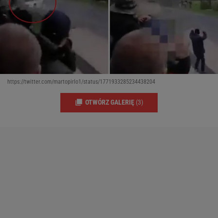
https://twitter.com/martopirlo1/status/1771933285234438204
OTWÓRZ GALERIĘ
(3)