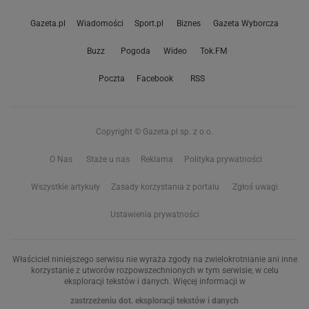
Gazeta.pl
Wiadomości
Sport.pl
Biznes
Gazeta Wyborcza
Buzz
Pogoda
Wideo
Tok.FM
Poczta
Facebook
RSS
Copyright © Gazeta.pl sp. z o.o.
O Nas
Staże u nas
Reklama
Polityka prywatności
Wszystkie artykuły
Zasady korzystania z portalu
Zgłoś uwagi
Ustawienia prywatności
Właściciel niniejszego serwisu nie wyraża zgody na zwielokrotnianie ani inne
korzystanie z utworów rozpowszechnionych w tym serwisie, w celu
eksploracji tekstów i danych. Więcej informacji w
zastrzeżeniu dot. eksploracji tekstów i danych