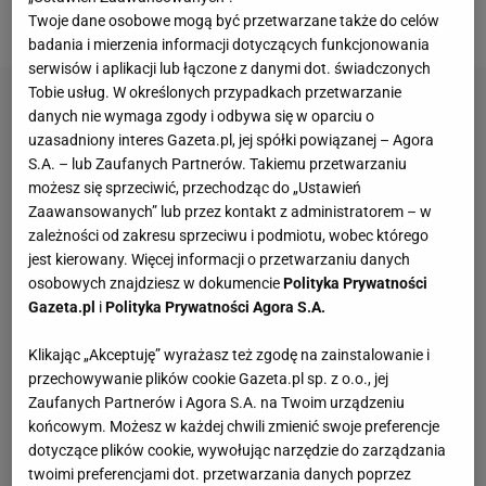
Bajot wydarzyły się katastrofalne sceny.
Twoje dane osobowe mogą być przetwarzane także do celów
badania i mierzenia informacji dotyczących funkcjonowania
serwisów i aplikacji lub łączone z danymi dot. świadczonych
Tobie usług. W określonych przypadkach przetwarzanie
danych nie wymaga zgody i odbywa się w oparciu o
uzasadniony interes Gazeta.pl, jej spółki powiązanej – Agora
S.A. – lub Zaufanych Partnerów. Takiemu przetwarzaniu
możesz się sprzeciwić, przechodząc do „Ustawień
Zaawansowanych” lub przez kontakt z administratorem – w
zależności od zakresu sprzeciwu i podmiotu, wobec którego
jest kierowany. Więcej informacji o przetwarzaniu danych
osobowych znajdziesz w dokumencie
Polityka Prywatności
Gazeta.pl
i
Polityka Prywatności Agora S.A.
Klikając „Akceptuję” wyrażasz też zgodę na zainstalowanie i
przechowywanie plików cookie Gazeta.pl sp. z o.o., jej
Zaufanych Partnerów i Agora S.A. na Twoim urządzeniu
końcowym. Możesz w każdej chwili zmienić swoje preferencje
dotyczące plików cookie, wywołując narzędzie do zarządzania
twoimi preferencjami dot. przetwarzania danych poprzez