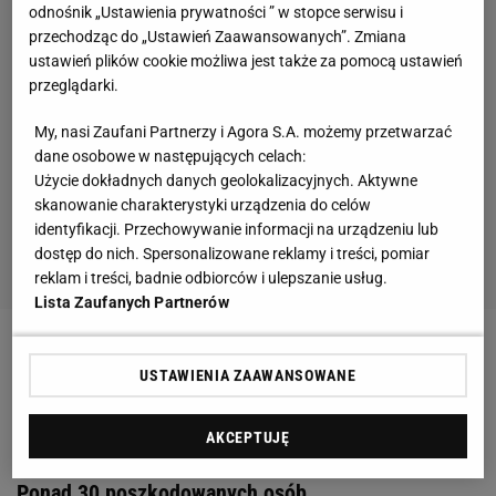
odnośnik „Ustawienia prywatności ” w stopce serwisu i
przechodząc do „Ustawień Zaawansowanych”. Zmiana
ustawień plików cookie możliwa jest także za pomocą ustawień
przeglądarki.
My, nasi Zaufani Partnerzy i Agora S.A. możemy przetwarzać
dane osobowe w następujących celach:
Użycie dokładnych danych geolokalizacyjnych. Aktywne
skanowanie charakterystyki urządzenia do celów
identyfikacji. Przechowywanie informacji na urządzeniu lub
dostęp do nich. Spersonalizowane reklamy i treści, pomiar
reklam i treści, badnie odbiorców i ulepszanie usług.
Lista Zaufanych Partnerów
Zobacz wideo
Ekspert przestrzega przed meczem z
USTAWIENIA ZAAWANSOWANE
Walią. "Rzucą się na nas"
AKCEPTUJĘ
Tragiczne sceny podczas wyścigu na Węgrzech.
Ponad 30 poszkodowanych osób