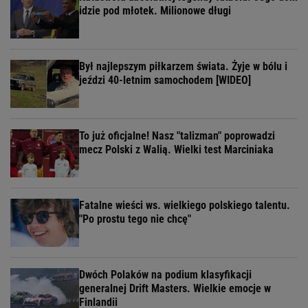
idzie pod młotek. Milionowe długi
Był najlepszym piłkarzem świata. Żyje w bólu i
jeździ 40-letnim samochodem [WIDEO]
To już oficjalne! Nasz "talizman" poprowadzi
mecz Polski z Walią. Wielki test Marciniaka
Fatalne wieści ws. wielkiego polskiego talentu.
"Po prostu tego nie chcę"
Dwóch Polaków na podium klasyfikacji
generalnej Drift Masters. Wielkie emocje w
Finlandii