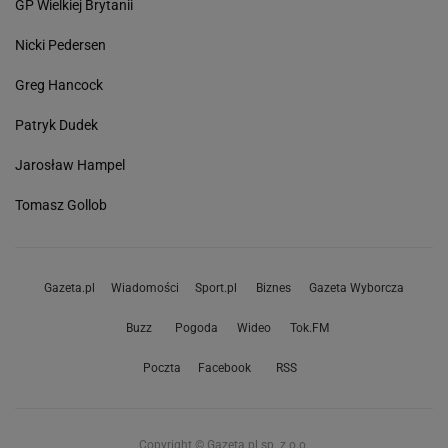
GP Wielkiej Brytanii
Nicki Pedersen
Greg Hancock
Patryk Dudek
Jarosław Hampel
Tomasz Gollob
Gazeta.pl
Wiadomości
Sport.pl
Biznes
Gazeta Wyborcza
Buzz
Pogoda
Wideo
Tok.FM
Poczta
Facebook
RSS
Copyright © Gazeta.pl sp. z o.o.