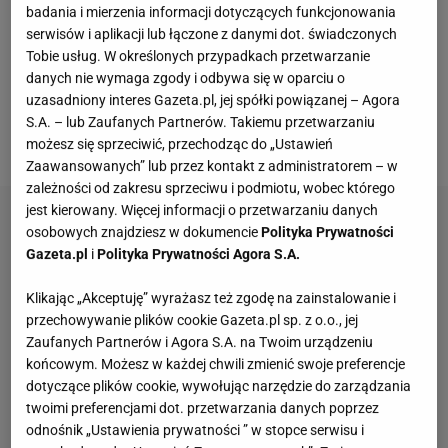
badania i mierzenia informacji dotyczących funkcjonowania
nim. Motocyklista i pojazd zaczęli obracać się na
serwisów i aplikacji lub łączone z danymi dot. świadczonych
żwirze, ale to ich nie spowolniło i z dużą siłą wbili się
Tobie usług. W określonych przypadkach przetwarzanie
danych nie wymaga zgody i odbywa się w oparciu o
w bandy. Sędziowie natychmiast zarządzili
uzasadniony interes Gazeta.pl, jej spółki powiązanej – Agora
wywieszenie czerwonej flagi i przerwanie treningu.
S.A. – lub Zaufanych Partnerów. Takiemu przetwarzaniu
Espargaro potrzebował pomocy medycznej.
możesz się sprzeciwić, przechodząc do „Ustawień
Zaawansowanych” lub przez kontakt z administratorem – w
zależności od zakresu sprzeciwu i podmiotu, wobec którego
jest kierowany. Więcej informacji o przetwarzaniu danych
osobowych znajdziesz w dokumencie
Polityka Prywatności
Gazeta.pl
i
Polityka Prywatności Agora S.A.
Klikając „Akceptuję” wyrażasz też zgodę na zainstalowanie i
przechowywanie plików cookie Gazeta.pl sp. z o.o., jej
Zaufanych Partnerów i Agora S.A. na Twoim urządzeniu
końcowym. Możesz w każdej chwili zmienić swoje preferencje
dotyczące plików cookie, wywołując narzędzie do zarządzania
twoimi preferencjami dot. przetwarzania danych poprzez
odnośnik „Ustawienia prywatności ” w stopce serwisu i