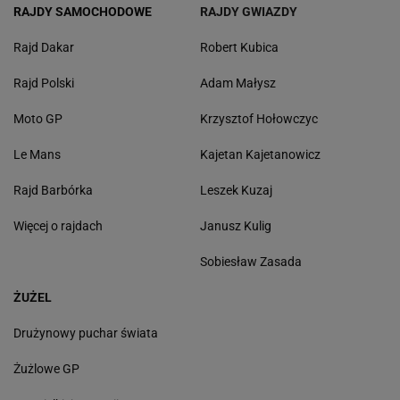
RAJDY SAMOCHODOWE
RAJDY GWIAZDY
Rajd Dakar
Robert Kubica
Rajd Polski
Adam Małysz
Moto GP
Krzysztof Hołowczyc
Le Mans
Kajetan Kajetanowicz
Rajd Barbórka
Leszek Kuzaj
Więcej o rajdach
Janusz Kulig
Sobiesław Zasada
ŻUŻEL
Drużynowy puchar świata
Żużlowe GP