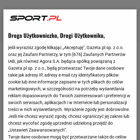
Droga Użytkowniczko, Drogi Użytkowniku,
jeśli wyrazisz zgodę klikając „Akceptuję”, Gazeta.pl sp. z o.o.
oraz jej Zaufani Partnerzy, w tym [
676
] Zaufanych Partnerów
Zobacz wideo
To dlatego Lewandowski nie pojawił
IAB, jak również Agora S.A. będąca spółką powiązaną z
się na konferencji
Gazeta.pl sp. z o.o., będą przetwarzać Twoje dane osobowe
takie jak adresy IP, adresy e-mail czy identyfikatory plików
cookie lub inne informacje zapisane w tych plikach do celów
Pol Espargaro miał koszmarnie wyglądający upadek
marketingowych, w szczególności na potrzeby wyświetlania
w
piątek
podczas drugiego treningu
Moto GP
na
reklam dopasowanych do Twoich zainteresowań i preferencji w
torze w Portimao przed GP Portugalii. Nagle stracił
swoich serwisach, aplikacjach i w Internecie lub personalizacji
treści w nich wyświetlanych. Wyrażenie zgody jest dobrowolne.
przyczepność w tylnym kole na dojeździe do zakrętu
Jeśli nie chcesz wyrazić zgody, chcesz ograniczyć jej zakres lub
w prawo. Motocykl zachwiał się i wybił Espargaro w
chcesz wycofać zgodę uprzednio udzieloną przejdź do
powietrze. Hiszpan poleciał do przodu, wylądował
„Ustawień Zaawansowanych”.
Twoje dane osobowe mogą być przetwarzane także do celów
na asfalcie, ale motocykl sunął po ziemi razem z