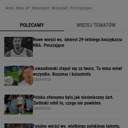
Moto
Moto GP
Motorsport
Motocykle
Pol Espargaro
POLECAMY
WIĘCEJ TEMATÓW
Nowe wieści ws. śmierci 29-letniego koszykarza
NBA. Porażające
Lewandowski złapał się za twarz. Ta mina mówi
wszystko. Koszmar i katastrofa
SUBSKRYPCJA
Polska ofensywa była jak nieśmieszny żart.
Zieliński robił to, czego nie powinien
SUBSKRYPCJA
Fatalne wieści ws. wielkiego polskiego talentu.