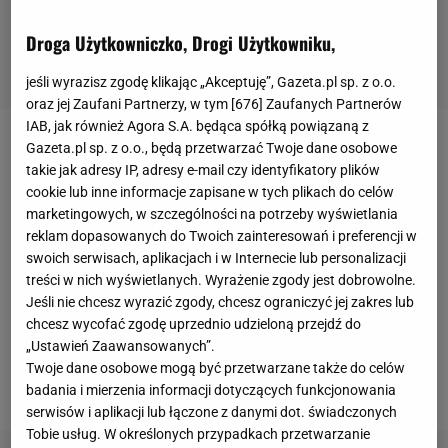
Droga Użytkowniczko, Drogi Użytkowniku,
jeśli wyrazisz zgodę klikając „Akceptuję”, Gazeta.pl sp. z o.o.
oraz jej Zaufani Partnerzy, w tym [
676
] Zaufanych Partnerów
IAB, jak również Agora S.A. będąca spółką powiązaną z
Gazeta.pl sp. z o.o., będą przetwarzać Twoje dane osobowe
Informacje o śmiertelnym wypadku Saifa Ben
takie jak adresy IP, adresy e-mail czy identyfikatory plików
Sulayema w Dubaju podały jako pierwsze media w
cookie lub inne informacje zapisane w tych plikach do celów
Arabii Saudyjskiej. Zdarzenie i zgon potwierdził
marketingowych, w szczególności na potrzeby wyświetlania
reklam dopasowanych do Twoich zainteresowań i preferencji w
rzecznik prasowy
FIA
. 29-latek zmarł w szpitalu na
swoich serwisach, aplikacjach i w Internecie lub personalizacji
skutek poniesionych obrażeń. Jego ojciec nie ma
treści w nich wyświetlanych. Wyrażenie zgody jest dobrowolne.
zamiaru komentować tej sprawy, poprosił o
Jeśli nie chcesz wyrazić zgody, chcesz ograniczyć jej zakres lub
chcesz wycofać zgodę uprzednio udzieloną przejdź do
uszanowanie prywatności. FIA także nie będzie
„Ustawień Zaawansowanych”.
wydawać oficjalnych komunikatów w związku ze
Twoje dane osobowe mogą być przetwarzane także do celów
śmiercią syna prezydenta federacji.
badania i mierzenia informacji dotyczących funkcjonowania
serwisów i aplikacji lub łączone z danymi dot. świadczonych
Tobie usług. W określonych przypadkach przetwarzanie