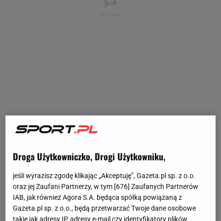
Krótko po rozpoczęciu rosyjskiej agresji na Ukrainę
rok temu
FIA
zakazała startu rosyjskich i
Droga Użytkowniczko, Drogi Użytkowniku,
białoruskich kierowców pod swoimi flagami.
jeśli wyrazisz zgodę klikając „Akceptuję”, Gazeta.pl sp. z o.o.
Wyrzucono także z kalendarza F1 Grand Prix Rosji.
oraz jej Zaufani Partnerzy, w tym [
676
] Zaufanych Partnerów
Jednak rosyjscy i białoruscy
zawodnicy
mogli
IAB, jak również Agora S.A. będąca spółką powiązaną z
Gazeta.pl sp. z o.o., będą przetwarzać Twoje dane osobowe
startować pod neutralną flagą, jeśli podpisaliby
takie jak adresy IP, adresy e-mail czy identyfikatory plików