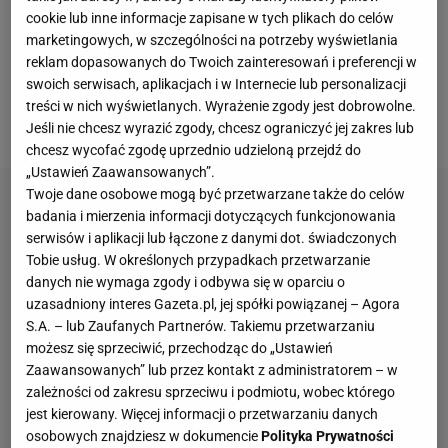
dokument, który w praktyce oznaczał, że sportowcy
cookie lub inne informacje zapisane w tych plikach do celów
odcinają się od agresji
Władimira Putina
wobec
marketingowych, w szczególności na potrzeby wyświetlania
reklam dopasowanych do Twoich zainteresowań i preferencji w
Ukrainy. Ostatnio mieliśmy zamieszanie w tej
swoich serwisach, aplikacjach i w Internecie lub personalizacji
sprawie, bo FIA wycofała wymóg dokumentu, ale
treści w nich wyświetlanych. Wyrażenie zgody jest dobrowolne.
wygląda na to, że zmieniła zdanie.
Jeśli nie chcesz wyrazić zgody, chcesz ograniczyć jej zakres lub
chcesz wycofać zgodę uprzednio udzieloną przejdź do
„Ustawień Zaawansowanych”.
Twoje dane osobowe mogą być przetwarzane także do celów
badania i mierzenia informacji dotyczących funkcjonowania
serwisów i aplikacji lub łączone z danymi dot. świadczonych
Tobie usług. W określonych przypadkach przetwarzanie
danych nie wymaga zgody i odbywa się w oparciu o
uzasadniony interes Gazeta.pl, jej spółki powiązanej – Agora
S.A. – lub Zaufanych Partnerów. Takiemu przetwarzaniu
możesz się sprzeciwić, przechodząc do „Ustawień
Zaawansowanych” lub przez kontakt z administratorem – w
zależności od zakresu sprzeciwu i podmiotu, wobec którego
jest kierowany. Więcej informacji o przetwarzaniu danych
osobowych znajdziesz w dokumencie
Polityka Prywatności