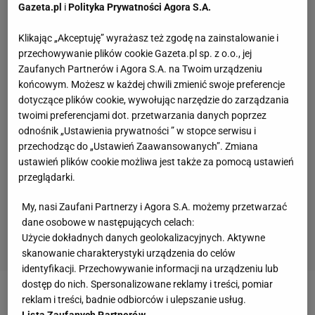
Gazeta.pl
i
Polityka Prywatności Agora S.A.
Klikając „Akceptuję” wyrażasz też zgodę na zainstalowanie i
przechowywanie plików cookie Gazeta.pl sp. z o.o., jej
Zaufanych Partnerów i Agora S.A. na Twoim urządzeniu
końcowym. Możesz w każdej chwili zmienić swoje preferencje
dotyczące plików cookie, wywołując narzędzie do zarządzania
twoimi preferencjami dot. przetwarzania danych poprzez
odnośnik „Ustawienia prywatności ” w stopce serwisu i
przechodząc do „Ustawień Zaawansowanych”. Zmiana
ustawień plików cookie możliwa jest także za pomocą ustawień
przeglądarki.
My, nasi Zaufani Partnerzy i Agora S.A. możemy przetwarzać
dane osobowe w następujących celach:
Użycie dokładnych danych geolokalizacyjnych. Aktywne
skanowanie charakterystyki urządzenia do celów
identyfikacji. Przechowywanie informacji na urządzeniu lub
dostęp do nich. Spersonalizowane reklamy i treści, pomiar
reklam i treści, badnie odbiorców i ulepszanie usług.
Zobacz wideo
Słoweńcy już wkrótce mogą mieć
Lista Zaufanych Partnerów