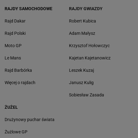
RAJDY SAMOCHODOWE
RAJDY GWIAZDY
Rajd Dakar
Robert Kubica
Rajd Polski
Adam Małysz
Moto GP
Krzysztof Hołowczyc
Le Mans
Kajetan Kajetanowicz
Rajd Barbórka
Leszek Kuzaj
Więcej o rajdach
Janusz Kulig
Sobiesław Zasada
ŻUŻEL
Drużynowy puchar świata
Żużlowe GP