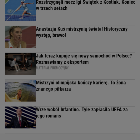
Rozstrzygnęli mecz Igi Świątek z Kostiuk. Koniec
w trzech setach
Anastazja Kuś mistrzynią świata! Historyczny
występ, brawo!
Jak teraz kupuje się nowy samochód w Polsce?
Rozmawiamy z ekspertem
MATERIAŁ PROMOCYJNY
Mistrzyni olimpijska kończy karierę. To żona
znanego piłkarza
Wrze wokół Infantino. Tyle zapłaciła UEFA za
jego romans