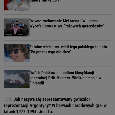
Kubicy furtkę do F1
Dziwne zachowanie McLarena i Williamsa.
Wycofali protest ws. "różowych mercedesów"
Fatalne wieści ws. wielkiego polskiego talentu.
"Po prostu tego nie chcę"
Dwóch Polaków na podium klasyfikacji
generalnej Drift Masters. Wielkie emocje w
Finlandii
1/10
Jak nazywa się zaprezentowany gwiazdor
reprezentacji Argentyny? W barwach narodowych grał w
latach 1977-1994. Jest to: