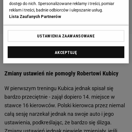
dostęp do nich. Spersonalizowane reklamy i treści, pomiar
reklam i treści, badnie odbiorców i ulepszanie usług.
Lista Zaufanych Partnerów
USTAWIENIA ZAAWANSOWANE
Zobacz wideo
Kubica coraz lepiej czuje się w Alfie
AKCEPTUJĘ
Romeo! Ekipa Polaka ma jednak spory problem
Zmiany ustawień nie pomogły Robertowi Kubicy
W pierwszym treningu Kubica jednak spisał się
bardzo przeciętnie - zajął dopiero 14. miejsce w
stawce 16 kierowców. Polski kierowca przez niemal
całą sesję narzekał jednak na swoje auto i jego
ustawienia, podkreślając, że bardzo się ślizga.
Zmiany ustawień jednak niewiele zmieniały, jeśli