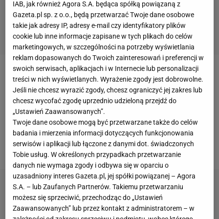
IAB, jak również Agora S.A. będąca spółką powiązaną z
Gazeta.pl sp. z o.o., będą przetwarzać Twoje dane osobowe
takie jak adresy IP, adresy e-mail czy identyfikatory plików
cookie lub inne informacje zapisane w tych plikach do celów
marketingowych, w szczególności na potrzeby wyświetlania
reklam dopasowanych do Twoich zainteresowań i preferencji w
swoich serwisach, aplikacjach i w Internecie lub personalizacji
Robert Kubica nie jest obecny w ten weekend na
treści w nich wyświetlanych. Wyrażenie zgody jest dobrowolne.
torze pod Barceloną podczas GP Hiszpanii Formuły
Jeśli nie chcesz wyrazić zgody, chcesz ograniczyć jej zakres lub
chcesz wycofać zgodę uprzednio udzieloną przejdź do
1. Polski kierowca udał się na tor Lausitzring,
„Ustawień Zaawansowanych”.
znajdujący się zaledwie kilkadziesiąt
kilometrów
od
Twoje dane osobowe mogą być przetwarzane także do celów
polsko-niemieckiej
granicy
, gdzie odbywa się druga
badania i mierzenia informacji dotyczących funkcjonowania
serwisów i aplikacji lub łączone z danymi dot. świadczonych
runda rywalizacji w niemieckiej serii DTM.
Tobie usług. W określonych przypadkach przetwarzanie
danych nie wymaga zgody i odbywa się w oparciu o
uzasadniony interes Gazeta.pl, jej spółki powiązanej – Agora
S.A. – lub Zaufanych Partnerów. Takiemu przetwarzaniu
możesz się sprzeciwić, przechodząc do „Ustawień
Zaawansowanych” lub przez kontakt z administratorem – w
zależności od zakresu sprzeciwu i podmiotu, wobec którego