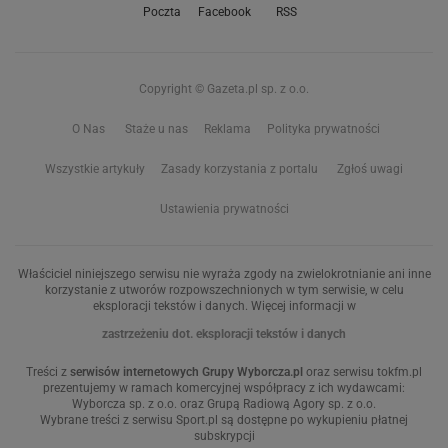
Poczta
Facebook
RSS
Copyright © Gazeta.pl sp. z o.o.
O Nas
Staże u nas
Reklama
Polityka prywatności
Wszystkie artykuły
Zasady korzystania z portalu
Zgłoś uwagi
Ustawienia prywatności
Właściciel niniejszego serwisu nie wyraża zgody na zwielokrotnianie ani inne
korzystanie z utworów rozpowszechnionych w tym serwisie, w celu
eksploracji tekstów i danych. Więcej informacji w
zastrzeżeniu dot. eksploracji tekstów i danych
Treści z
serwisów internetowych Grupy Wyborcza.pl
oraz serwisu tokfm.pl
prezentujemy w ramach komercyjnej współpracy z ich wydawcami:
Wyborcza sp. z o.o. oraz Grupą Radiową Agory sp. z o.o.
Wybrane treści z serwisu Sport.pl są dostępne po wykupieniu płatnej
subskrypcji