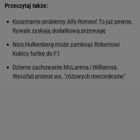
Przeczytaj także:
Koszmarne problemy Alfy Romeo! To już pewne.
Rywale zyskają dodatkową przewagę
Nico Hulkenberg może zamknąć Robertowi
Kubicy furtkę do F1
Dziwne zachowanie McLarena i Williamsa.
Wycofali protest ws. "różowych mercedesów"