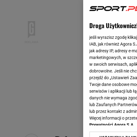
Droga Użytkownicz
jeśli wyrazisz zgodę klika
IAB, jak również Agora S
jak adresy IP, adresy e-m
marketingowych, w szcze
w swoich serwisach, aplik
dobrowolne. Jeśli nie ch
przejdź do „Ustawień Z
Twoje dane osobowe mogą
serwisów i aplikacji lub
danych nie wymaga zgody 
lub Zaufanych Partnerów
lub przez kontakt z admi
Więcej informacji o prz
Prywatności Agora S.A.