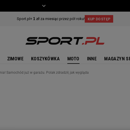
ZIECKO
MOTO
ZIMOWE
KOSZYKÓWKA
MOTO
INNE
MAGAZYN S
nia! Samochód już w garażu. Polak zdradził, jak wygląda