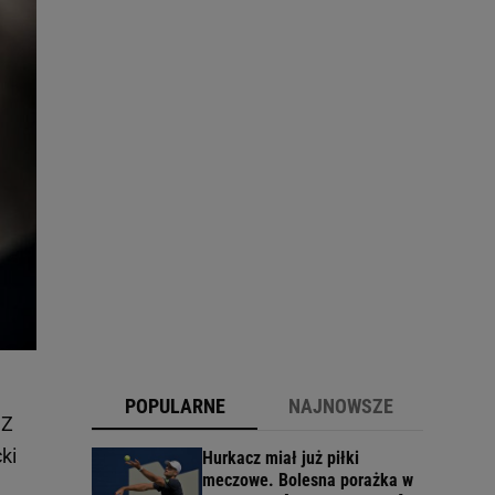
POPULARNE
NAJNOWSZE
 Z
ki
Hurkacz miał już piłki
meczowe. Bolesna porażka w