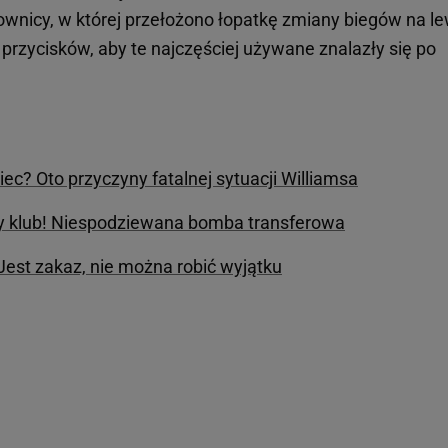
ownicy, w której przełożono łopatkę zmiany biegów na l
 przycisków, aby te najczęściej używane znalazły się po
iec? Oto przyczyny fatalnej sytuacji Williamsa
y klub! Niespodziewana bomba transferowa
 Jest zakaz, nie można robić wyjątku