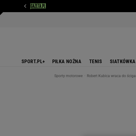
WIADOMOŚCI
NEXT
SPORT
PLOTEK
D
SPORT.PL+
PIŁKA NOŻNA
TENIS
SIATKÓWKA
Sporty motorowe
Robert Kubica wraca do ściga