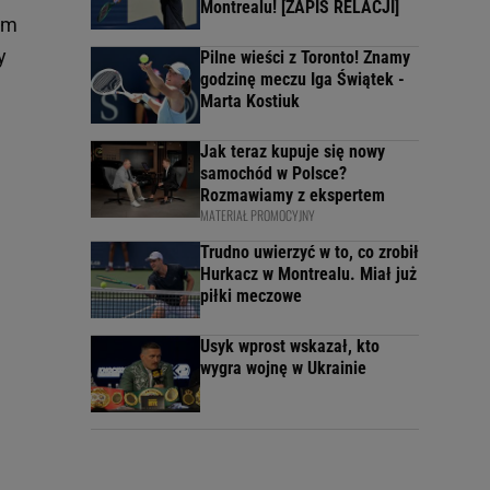
Montrealu! [ZAPIS RELACJI]
ym
y
Pilne wieści z Toronto! Znamy
godzinę meczu Iga Świątek -
Marta Kostiuk
Jak teraz kupuje się nowy
samochód w Polsce?
Rozmawiamy z ekspertem
MATERIAŁ PROMOCYJNY
Trudno uwierzyć w to, co zrobił
Hurkacz w Montrealu. Miał już
piłki meczowe
Usyk wprost wskazał, kto
wygra wojnę w Ukrainie