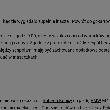
1 będzie wyglądało zupełnie inaczej. Powrót do gokartó
ździć od godz. 9:00, a testy w zależności od warunków b
odzinną przerwą. Zgodnie z protokołem, każdy zespół będ
iędzy zespołami mają być zachowane dodatkowe odstę
ować w maseczkach.
e pierwszą okazją dla
Roberta Kubicy
na jazdę
BMW
M4
n niemieckiej serii. Podczas testów na torze Jerez Pol