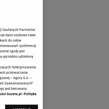
6
] Zaufanych Partnerów
woje dane osobowe takie
likach do celów
teresowań i preferencji
ażenie zgody jest
dę uprzednio udzieloną
yczących funkcjonowania
kach przetwarzanie
ązanej – Agora S.A. –
awień Zaawansowanych”
go jest kierowany.
ości Gazeta.pl
i
Polityka