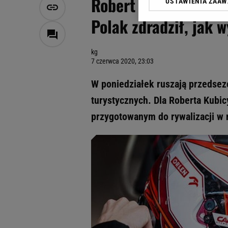
Robert Kubica wraca
USTAWIENIA ZAA
Klikając „Akceptuję” wyra
Zaufanych Partnerów i A
Polak zdradził, jak 
dotyczące plików cookie,
odnośnik „Ustawienia pr
plików cookie możliwa je
kg
7 czerwca 2020, 23:03
My, nasi Zaufani Partne
Użycie dokładnych danych
W poniedziałek ruszają przedsez
Przechowywanie informacji
turystycznych. Dla Roberta Kubic
badnie odbiorców i uleps
przygotowanym do rywalizacji w n