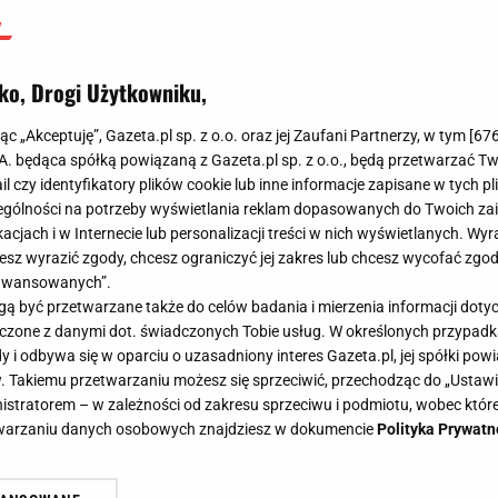
ko, Drogi Użytkowniku,
jąc „Akceptuję”, Gazeta.pl sp. z o.o. oraz jej Zaufani Partnerzy, w tym [
67
.A. będąca spółką powiązaną z Gazeta.pl sp. z o.o., będą przetwarzać T
ail czy identyfikatory plików cookie lub inne informacje zapisane w tych p
gólności na potrzeby wyświetlania reklam dopasowanych do Twoich zain
acjach i w Internecie lub personalizacji treści w nich wyświetlanych. Wyr
cesz wyrazić zgody, chcesz ograniczyć jej zakres lub chcesz wycofać zgo
aawansowanych”.
 być przetwarzane także do celów badania i mierzenia informacji dot
 łączone z danymi dot. świadczonych Tobie usług. W określonych przypad
i odbywa się w oparciu o uzasadniony interes Gazeta.pl, jej spółki powi
. Takiemu przetwarzaniu możesz się sprzeciwić, przechodząc do „Ust
nistratorem – w zależności od zakresu sprzeciwu i podmiotu, wobec które
etwarzaniu danych osobowych znajdziesz w dokumencie
Polityka Prywatn