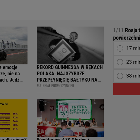
1/11
Rosja t
powierzchni
17 ml
23 ml
e emocje
REKORD GUINNESSA W RĘKACH
ze, nie na
POLAKA: NAJSZYBSZE
38 ml
ach. Jedź
PRZEPŁYNIĘCIĘ BAŁTYKU NA
MATERIAŁ PROMOCYJNY PR
ją
DESCE WINDSURFINGOWEJ -
wcy i
OFICJALNIE WPISANY DO
 na 4F Racing
KSIĘGI
wer dla niego?
Współpraca AZS Olsztyn i