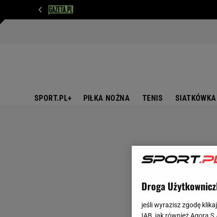
WIADOMOŚCI
NEXT
SPORT
PLOTEK
D
SPORT.PL+
PIŁKA NOŻNA
TENIS
SIATKÓWKA
Droga Użytkownicz
jeśli wyrazisz zgodę klika
IAB, jak również Agora S