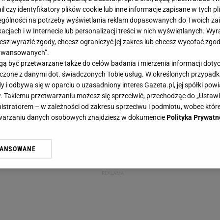
ail czy identyfikatory plików cookie lub inne informacje zapisane w tych p
gólności na potrzeby wyświetlania reklam dopasowanych do Twoich zain
acjach i w Internecie lub personalizacji treści w nich wyświetlanych. Wyr
cesz wyrazić zgody, chcesz ograniczyć jej zakres lub chcesz wycofać zgo
aawansowanych”.
 być przetwarzane także do celów badania i mierzenia informacji dot
 łączone z danymi dot. świadczonych Tobie usług. W określonych przypad
i odbywa się w oparciu o uzasadniony interes Gazeta.pl, jej spółki powi
. Takiemu przetwarzaniu możesz się sprzeciwić, przechodząc do „Ust
nistratorem – w zależności od zakresu sprzeciwu i podmiotu, wobec które
etwarzaniu danych osobowych znajdziesz w dokumencie
Polityka Prywatn
WANSOWANE
żasz też zgodę na zainstalowanie i przechowywanie plików cookie Gazeta.p
gora S.A. na Twoim urządzeniu końcowym. Możesz w każdej chwili zmien
 wywołując narzędzie do zarządzania twoimi preferencjami dot. przetw
ywatności ” w stopce serwisu i przechodząc do „Ustawień Zaawansowan
st także za pomocą ustawień przeglądarki.
rzy i Agora S.A. możemy przetwarzać dane osobowe w następujących cel