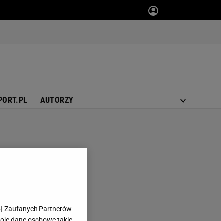
PORT.PL
AUTORZY
6
] Zaufanych Partnerów
woje dane osobowe takie