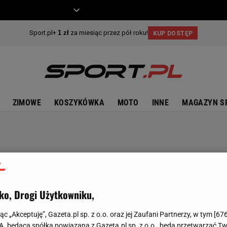
ZIECKO
MOTO
ZIMOWE
KOSZYKÓWKA
MOTO
INNE
MAGAZYN S
ko, Drogi Użytkowniku,
jąc „Akceptuję”, Gazeta.pl sp. z o.o. oraz jej Zaufani Partnerzy, w tym [
67
.A. będąca spółką powiązaną z Gazeta.pl sp. z o.o., będą przetwarzać T