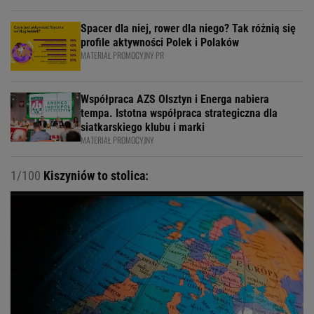
Spacer dla niej, rower dla niego? Tak różnią się
profile aktywności Polek i Polaków
MATERIAŁ PROMOCYJNY PR
Współpraca AZS Olsztyn i Energa nabiera
tempa. Istotna współpraca strategiczna dla
siatkarskiego klubu i marki
MATERIAŁ PROMOCYJNY
1/100
Kiszyniów to stolica: