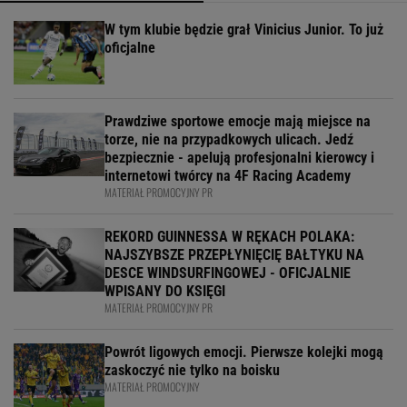
W tym klubie będzie grał Vinicius Junior. To już
oficjalne
Prawdziwe sportowe emocje mają miejsce na
torze, nie na przypadkowych ulicach. Jedź
bezpiecznie - apelują profesjonalni kierowcy i
internetowi twórcy na 4F Racing Academy
MATERIAŁ PROMOCYJNY PR
REKORD GUINNESSA W RĘKACH POLAKA:
NAJSZYBSZE PRZEPŁYNIĘCIĘ BAŁTYKU NA
DESCE WINDSURFINGOWEJ - OFICJALNIE
WPISANY DO KSIĘGI
MATERIAŁ PROMOCYJNY PR
Powrót ligowych emocji. Pierwsze kolejki mogą
zaskoczyć nie tylko na boisku
MATERIAŁ PROMOCYJNY