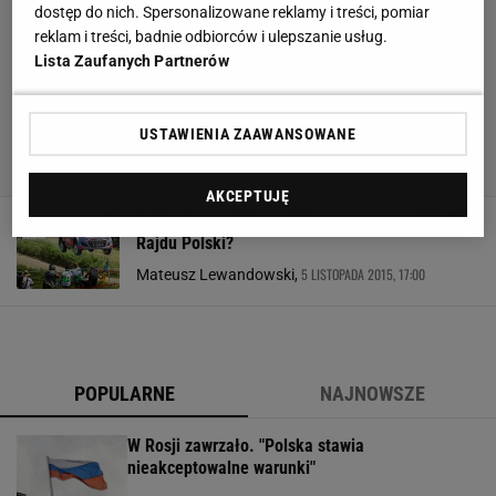
dostęp do nich. Spersonalizowane reklamy i treści, pomiar
reklam i treści, badnie odbiorców i ulepszanie usług.
Lista Zaufanych Partnerów
USTAWIENIA ZAAWANSOWANE
AKCEPTUJĘ
Odcinek specjalny pod Orzyszem nowością 73.
Rajdu Polski?
5 LISTOPADA 2015, 17:00
Mateusz Lewandowski,
POPULARNE
NAJNOWSZE
W Rosji zawrzało. "Polska stawia
nieakceptowalne warunki"