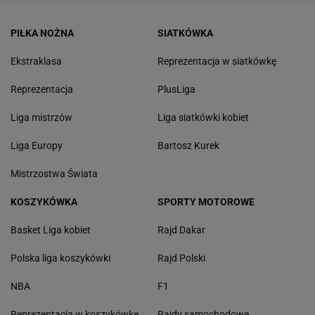
PIŁKA NOŻNA
SIATKÓWKA
Ekstraklasa
Reprezentacja w siatkówkę
Reprezentacja
PlusLiga
Liga mistrzów
Liga siatkówki kobiet
Liga Europy
Bartosz Kurek
Mistrzostwa Świata
KOSZYKÓWKA
SPORTY MOTOROWE
Basket Liga kobiet
Rajd Dakar
Polska liga koszykówki
Rajd Polski
NBA
F1
Reprezentacja w koszykówkę
Rajdy samochodowe