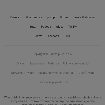
Gazeta.pl
Wiadomości
Sport.pl
Biznes
Gazeta Wyborcza
Buzz
Pogoda
Wideo
Tok.FM
Poczta
Facebook
RSS
Copyright © Gazeta.pl sp. z o.o.
O Nas
Staże u nas
Reklama
Polityka prywatności
Wszystkie artykuły
Zasady korzystania z portalu
Zgłoś uwagi
Ustawienia prywatności
Właściciel niniejszego serwisu nie wyraża zgody na zwielokrotnianie ani inne
korzystanie z utworów rozpowszechnionych w tym serwisie, w celu