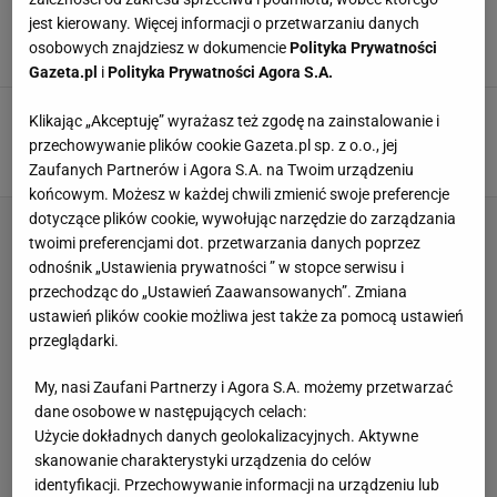
mikołajkową niespodziankę! Wyjątkowe
jest kierowany. Więcej informacji o przetwarzaniu danych
spotkanie [WIDEO]
osobowych znajdziesz w dokumencie
Polityka Prywatności
6 GRUDNIA 2020, 13:52
Kacper Sosnowski,
Gazeta.pl
i
Polityka Prywatności Agora S.A.
Michniewicz zrugał swojego syna na
Klikając „Akceptuję” wyrażasz też zgodę na zainstalowanie i
konferencji Legii. "Musi ponosić konsekwencje"
przechowywanie plików cookie Gazeta.pl sp. z o.o., jej
4 GRUDNIA 2020, 18:27
DL,
Zaufanych Partnerów i Agora S.A. na Twoim urządzeniu
końcowym. Możesz w każdej chwili zmienić swoje preferencje
dotyczące plików cookie, wywołując narzędzie do zarządzania
twoimi preferencjami dot. przetwarzania danych poprzez
odnośnik „Ustawienia prywatności ” w stopce serwisu i
przechodząc do „Ustawień Zaawansowanych”. Zmiana
ustawień plików cookie możliwa jest także za pomocą ustawień
przeglądarki.
My, nasi Zaufani Partnerzy i Agora S.A. możemy przetwarzać
dane osobowe w następujących celach:
Użycie dokładnych danych geolokalizacyjnych. Aktywne
skanowanie charakterystyki urządzenia do celów
identyfikacji. Przechowywanie informacji na urządzeniu lub