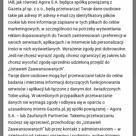
IAB, jak również Agora S.A. będąca spółką powiązaną z
Gazeta.pl sp. z o.o., będą przetwarzać Twoje dane osobowe
takie jak adresy IP, adresy e-mail czy identyfikatory plików
cookie lub inne informacje zapisane w tych plikach do celów
marketingowych, w szczególności na potrzeby wyświetlania
reklam dopasowanych do Twoich zainteresowań i preferencji w
swoich serwisach, aplikacjach i w Internecie lub personalizacji
treści w nich wyświetlanych. Wyrażenie zgody jest dobrowolne.
Jeśli nie chcesz wyrazić zgody, chcesz ograniczyć jej zakres lub
chcesz wycofać zgodę uprzednio udzieloną przejdź do
„Ustawień Zaawansowanych”.
Twoje dane osobowe mogą być przetwarzane także do celów
badania i mierzenia informacji dotyczących funkcjonowania
MIKOŁAJKI
serwisów i aplikacji lub łączone z danymi dot. świadczonych
Tobie usług. W określonych przypadkach przetwarzanie
Michniewicz zrobił unboxing prezentu od
danych nie wymaga zgody i odbywa się w oparciu o
"Mikołaja ze Szkocji". Tego się nie spodziewał
uzasadniony interes Gazeta.pl, jej spółki powiązanej – Agora
S.A. – lub Zaufanych Partnerów. Takiemu przetwarzaniu
7 GRUDNIA 2023, 14:37
Karolina Kurek,
możesz się sprzeciwić, przechodząc do „Ustawień
Zaawansowanych” lub przez kontakt z administratorem – w
Robert Lewandowski zrobił dzieciom
zależności od zakresu sprzeciwu i podmiotu, wobec którego