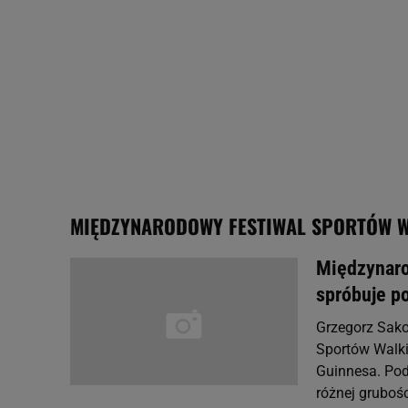
My, nasi Zaufani Partne
Użycie dokładnych danych
Przechowywanie informacji
badnie odbiorców i uleps
MIĘDZYNARODOWY FESTIWAL SPORTÓW 
Międzynaro
spróbuje p
Grzegorz Sak
Sportów Walki
Guinnesa. Pod
różnej grubości