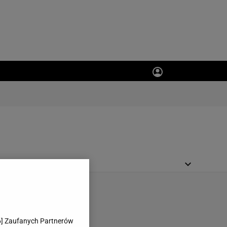
PORT.PL
AUTORZY
6
] Zaufanych Partnerów