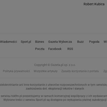
Robert Kubica
Wiadomości
Sport.pl
Biznes
Gazeta Wyborcza
Buzz
Pogoda
Wi
Poczta
Facebook
RSS
Copyright © Gazeta.pl sp. z o.o.
Polityka prywatności
Wszystkie artykuły
Zasady korzystania z portalu
Zg
ielokrotnianie ani inne korzystanie z utworów rozpowszechnionych w tym serwisie, 
zastrzeżeniu dot. eksploracji tekstów i danych
 serwisu tokfm.pl prezentujemy w ramach komercyjnej współpracy z ich wydawcami:
Wybrane treści z serwisu Sport.pl są dostępne po wykupieniu płatnej subskrypcji