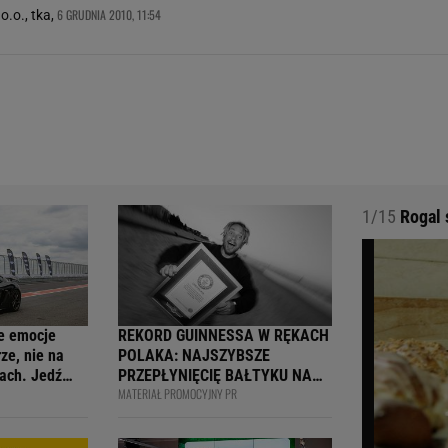
6 GRUDNIA 2010, 11:54
o.o., tka,
1/15
Rogal 
e emocje
REKORD GUINNESSA W RĘKACH
ze, nie na
POLAKA: NAJSZYBSZE
ach. Jedź
PRZEPŁYNIĘCIĘ BAŁTYKU NA
MATERIAŁ PROMOCYJNY PR
ją
DESCE WINDSURFINGOWEJ -
wcy i
OFICJALNIE WPISANY DO
 na 4F Racing
KSIĘGI