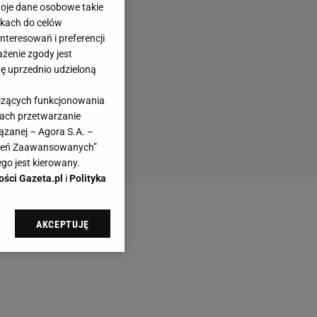
woje dane osobowe takie
likach do celów
teresowań i preferencji
ażenie zgody jest
dę uprzednio udzieloną
yczących funkcjonowania
kach przetwarzanie
ązanej – Agora S.A. –
awień Zaawansowanych”
go jest kierowany.
ości Gazeta.pl
i
Polityka
AKCEPTUJĘ
l sp. z o.o., jej
ić swoje preferencje
arzania danych poprzez
ych”. Zmiana ustawień