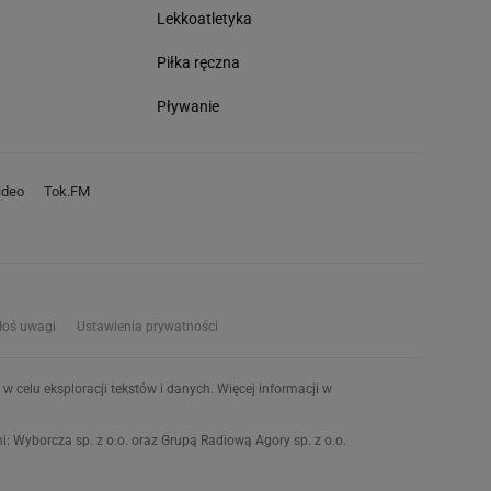
Lekkoatletyka
Piłka ręczna
Pływanie
deo
Tok.FM
łoś uwagi
Ustawienia prywatności
w celu eksploracji tekstów i danych. Więcej informacji w
 Wyborcza sp. z o.o. oraz Grupą Radiową Agory sp. z o.o.