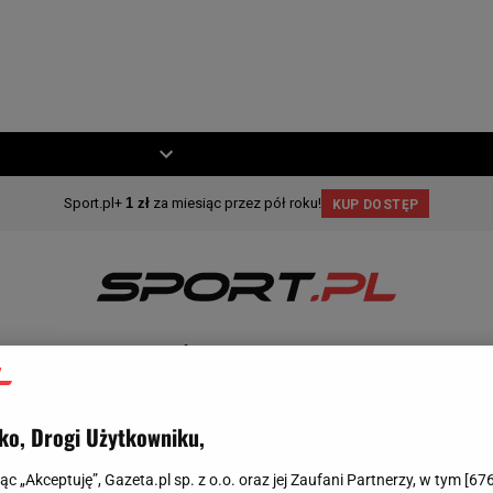
ZIECKO
MOTO
ZIMOWE
KOSZYKÓWKA
MOTO
INNE
MAGAZYN S
ko, Drogi Użytkowniku,
jąc „Akceptuję”, Gazeta.pl sp. z o.o. oraz jej Zaufani Partnerzy, w tym [
67