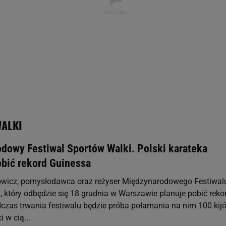
rzy i Agora S.A. możemy przetwarzać dane osobowe w następujących cel
 geolokalizacyjnych. Aktywne skanowanie charakterystyki urządzenia do
 na urządzeniu lub dostęp do nich. Spersonalizowane reklamy i treści, p
zanie usług.
Lista Zaufanych Partnerów
WALKI
dowy Festiwal Sportów Walki. Polski karateka
obić rekord Guinessa
owicz, pomysłodawca oraz reżyser Międzynarodowego Festiwal
, który odbędzie się 18 grudnia w Warszawie planuje pobić reko
czas trwania festiwalu będzie próba połamania na nim 100 kij
 w cią...