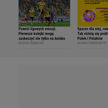
Academy
Powrót ligowych emocji.
Spacer dla niej, ro
Pierwsze kolejki mogą
Tak różnią się prof
zaskoczyć nie tylko na boisku
Polek i Polaków
MATERIAŁ PROMOCYJNY
MATERIAŁ PROMOCYJNY PR