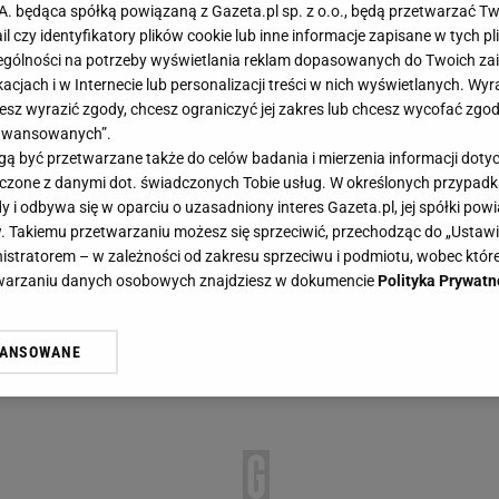
.A. będąca spółką powiązaną z Gazeta.pl sp. z o.o., będą przetwarzać T
ail czy identyfikatory plików cookie lub inne informacje zapisane w tych p
gólności na potrzeby wyświetlania reklam dopasowanych do Twoich zain
acjach i w Internecie lub personalizacji treści w nich wyświetlanych. Wyr
cesz wyrazić zgody, chcesz ograniczyć jej zakres lub chcesz wycofać zgo
aawansowanych”.
 być przetwarzane także do celów badania i mierzenia informacji dot
 łączone z danymi dot. świadczonych Tobie usług. W określonych przypad
i odbywa się w oparciu o uzasadniony interes Gazeta.pl, jej spółki powi
. Takiemu przetwarzaniu możesz się sprzeciwić, przechodząc do „Ust
nistratorem – w zależności od zakresu sprzeciwu i podmiotu, wobec które
etwarzaniu danych osobowych znajdziesz w dokumencie
Polityka Prywatn
WANSOWANE
żasz też zgodę na zainstalowanie i przechowywanie plików cookie Gazeta.p
gora S.A. na Twoim urządzeniu końcowym. Możesz w każdej chwili zmien
 wywołując narzędzie do zarządzania twoimi preferencjami dot. przetw
ywatności ” w stopce serwisu i przechodząc do „Ustawień Zaawansowan
st także za pomocą ustawień przeglądarki.