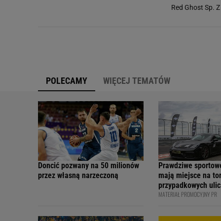
Red Ghost Sp. Z 
POLECAMY
WIĘCEJ TEMATÓW
Doncić pozwany na 50 milionów
Prawdziwe sportow
przez własną narzeczoną
mają miejsce na tor
przypadkowych ulic
MATERIAŁ PROMOCYJNY PR
bezpiecznie - apelu
profesjonalni kiero
internetowi twórcy