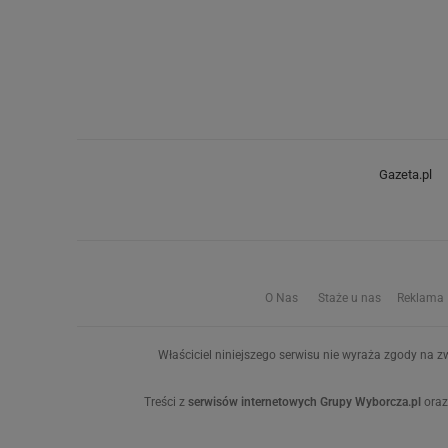
Gazeta.pl
O Nas
Staże u nas
Reklama
Właściciel niniejszego serwisu nie wyraża zgody na zw
Treści z
serwisów internetowych Grupy Wyborcza.pl
oraz