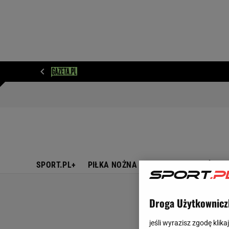
WIADOMOŚCI
NEXT
SPORT
PLOTEK
D
SPORT.PL+
PIŁKA NOŻNA
TENIS
SIATKÓWKA
Droga Użytkownicz
jeśli wyrazisz zgodę klika