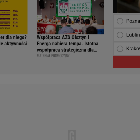
Pozna
Lubli
wer dla niego?
Współpraca AZS Olsztyn i
ile aktywności
Energa nabiera tempa. Istotna
Krak
współpraca strategiczna dla
MATERIAŁ PROMOCYJNY
siatkarskiego klubu i marki