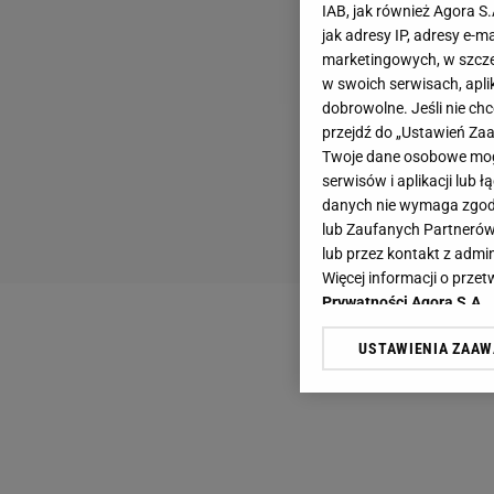
IAB, jak również Agora S
jak adresy IP, adresy e-m
marketingowych, w szcze
w swoich serwisach, aplik
dobrowolne. Jeśli nie ch
przejdź do „Ustawień Z
Twoje dane osobowe mogą
serwisów i aplikacji lub
danych nie wymaga zgody 
lub Zaufanych Partnerów
lub przez kontakt z admi
Więcej informacji o prz
Prywatności Agora S.A.
USTAWIENIA ZAA
Klikając „Akceptuję” wyra
Zaufanych Partnerów i A
dotyczące plików cookie,
odnośnik „Ustawienia pr
plików cookie możliwa je