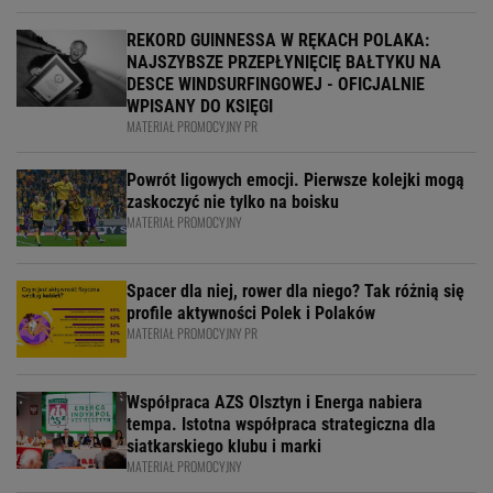
REKORD GUINNESSA W RĘKACH POLAKA:
NAJSZYBSZE PRZEPŁYNIĘCIĘ BAŁTYKU NA
DESCE WINDSURFINGOWEJ - OFICJALNIE
WPISANY DO KSIĘGI
MATERIAŁ PROMOCYJNY PR
Powrót ligowych emocji. Pierwsze kolejki mogą
zaskoczyć nie tylko na boisku
MATERIAŁ PROMOCYJNY
Spacer dla niej, rower dla niego? Tak różnią się
profile aktywności Polek i Polaków
MATERIAŁ PROMOCYJNY PR
Współpraca AZS Olsztyn i Energa nabiera
tempa. Istotna współpraca strategiczna dla
siatkarskiego klubu i marki
MATERIAŁ PROMOCYJNY