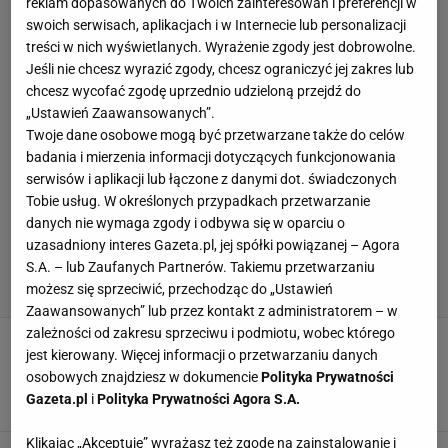
reklam dopasowanych do Twoich zainteresowań i preferencji w
swoich serwisach, aplikacjach i w Internecie lub personalizacji
treści w nich wyświetlanych. Wyrażenie zgody jest dobrowolne.
Jeśli nie chcesz wyrazić zgody, chcesz ograniczyć jej zakres lub
chcesz wycofać zgodę uprzednio udzieloną przejdź do
„Ustawień Zaawansowanych”.
Twoje dane osobowe mogą być przetwarzane także do celów
badania i mierzenia informacji dotyczących funkcjonowania
serwisów i aplikacji lub łączone z danymi dot. świadczonych
Tobie usług. W określonych przypadkach przetwarzanie
danych nie wymaga zgody i odbywa się w oparciu o
uzasadniony interes Gazeta.pl, jej spółki powiązanej – Agora
S.A. – lub Zaufanych Partnerów. Takiemu przetwarzaniu
możesz się sprzeciwić, przechodząc do „Ustawień
Zaawansowanych” lub przez kontakt z administratorem – w
zależności od zakresu sprzeciwu i podmiotu, wobec którego
Oficjalnie! "Polski Federer" kończy sportową
jest kierowany. Więcej informacji o przetwarzaniu danych
karierę. Jeden z najpiękniej grających
tenisistów w Polsce
osobowych znajdziesz w dokumencie
Polityka Prywatności
Gazeta.pl
i
Polityka Prywatności Agora S.A.
25 CZERWCA 2019, 18:23
DW, sopotopen.com,
Klikając „Akceptuję” wyrażasz też zgodę na zainstalowanie i