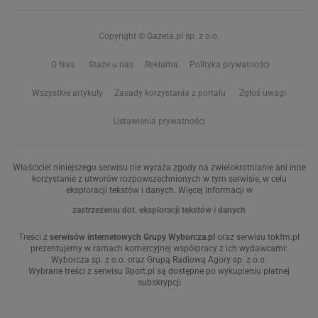
Copyright © Gazeta.pl sp. z o.o.
O Nas
Staże u nas
Reklama
Polityka prywatności
Wszystkie artykuły
Zasady korzystania z portalu
Zgłoś uwagi
Ustawienia prywatności
Właściciel niniejszego serwisu nie wyraża zgody na zwielokrotnianie ani inne
korzystanie z utworów rozpowszechnionych w tym serwisie, w celu
eksploracji tekstów i danych. Więcej informacji w
zastrzeżeniu dot. eksploracji tekstów i danych
Treści z
serwisów internetowych Grupy Wyborcza.pl
oraz serwisu tokfm.pl
prezentujemy w ramach komercyjnej współpracy z ich wydawcami:
Wyborcza sp. z o.o. oraz Grupą Radiową Agory sp. z o.o.
Wybrane treści z serwisu Sport.pl są dostępne po wykupieniu płatnej
subskrypcji