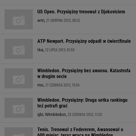
US Open. Przysiężny trenował z Djokoviciem
27 SIERPNIA 2013, 08:32
wm,
ATP Newport. Przysiężny odpadł w ćwierćfinale
12 LIPCA 2013, 01:59
tka,
Wimbledon. Przysiężny bez awansu. Katastrofa
w drugim secie
27 CZERWCA 2013, 15:54
mo,
Wimbledon. Przysiężny: Druga setka rankingu
też potrafi grać
25 CZERWCA 2013, 17:25
qbi, Wimbledon,
Tenis. Trenował z Federerem, Awansował o
600 miejsc, teraz wraca na Wimbledon.