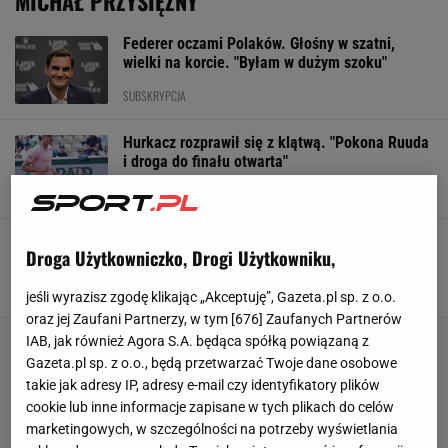
MICHAŁ PRZYSIĘŻNY
Federer oczami Polaków. Głośny w szatni,
wielki na korcie. "Byłam w dużym szoku"
SUBSKRYPCJA
Hurkacz rozprawił się z klątwą. "Pokona Ruuda
i droga do finału otwarta"
SUBSKRYPCJA
Michał Przysiężny zakończył karierę. Żegnali
Droga Użytkowniczko, Drogi Użytkowniku,
go Agnieszka Radwańska i Jerzy Janowicz
31 LIPCA 2019, 04:23
Dominik Senkowski,
jeśli wyrazisz zgodę klikając „Akceptuję”, Gazeta.pl sp. z o.o.
oraz jej Zaufani Partnerzy, w tym [
676
] Zaufanych Partnerów
IAB, jak również Agora S.A. będąca spółką powiązaną z
Gazeta.pl sp. z o.o., będą przetwarzać Twoje dane osobowe
takie jak adresy IP, adresy e-mail czy identyfikatory plików
cookie lub inne informacje zapisane w tych plikach do celów
marketingowych, w szczególności na potrzeby wyświetlania