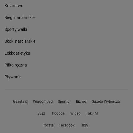
Kolarstwo
Biegi narciarskie
Sporty walki
Skoki narciarskie
Lekkoatletyka
Piłka ręczna
Pływanie
Gazeta.pl
Wiadomości
Sport.pl
Biznes
Gazeta Wyborcza
Buzz
Pogoda
Wideo
Tok.FM
Poczta
Facebook
RSS