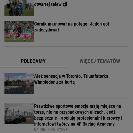
otwartej telewizji
Górnik marnował na potęgę. Jeden gol
zadecydował
POLECAMY
WIĘCEJ TEMATÓW
Ależ sensacja w Toronto. Triumfatorka
Wimbledonu za burtą
Prawdziwe sportowe emocje mają miejsce na
torze, nie na przypadkowych ulicach. Jedź
bezpiecznie - apelują profesjonalni kierowcy i
internetowi twórcy na 4F Racing Academy
MATERIAŁ PROMOCYJNY PR