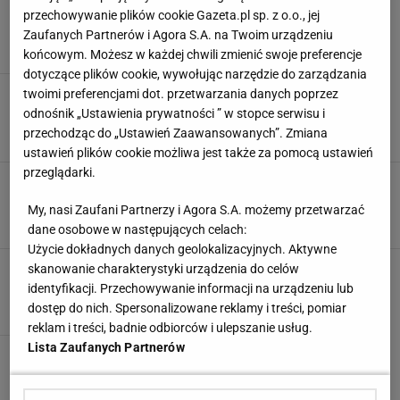
Tenis. Michał Przysiężny wraca na kort
przechowywanie plików cookie Gazeta.pl sp. z o.o., jej
11 KWIETNIA 2016, 14:45
Tadeusz Kądziela,
Zaufanych Partnerów i Agora S.A. na Twoim urządzeniu
końcowym. Możesz w każdej chwili zmienić swoje preferencje
dotyczące plików cookie, wywołując narzędzie do zarządzania
Puchar Davisa. Vilasa już nie ma, Argentyna
twoimi preferencjami dot. przetwarzania danych poprzez
nie jest zła
odnośnik „Ustawienia prywatności ” w stopce serwisu i
przechodząc do „Ustawień Zaawansowanych”. Zmiana
24 WRZEŚNIA 2015, 23:17
Jakub Ciastoń,
ustawień plików cookie możliwa jest także za pomocą ustawień
przeglądarki.
Tenis. Przysiężny: Przez całe życie grałem z
pięcio- lub ośmiokilogramową nadwagą
My, nasi Zaufani Partnerzy i Agora S.A. możemy przetwarzać
17 LISTOPADA 2014, 13:59
Marek Furjan,
dane osobowe w następujących celach:
Użycie dokładnych danych geolokalizacyjnych. Aktywne
Tenis. Budzenie Przysiężnego
skanowanie charakterystyki urządzenia do celów
identyfikacji. Przechowywanie informacji na urządzeniu lub
30 WRZEŚNIA 2014, 23:17
QBI,
dostęp do nich. Spersonalizowane reklamy i treści, pomiar
reklam i treści, badnie odbiorców i ulepszanie usług.
Lista Zaufanych Partnerów
Australian Open. Przysiężny odpada z w II
rundzie
16 STYCZNIA 2014, 11:53
Adrian Rzeczkowski,