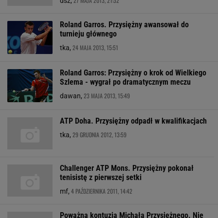
27 MAJA 2013, 21:32
dsz,
Roland Garros. Przysiężny awansował do
turnieju głównego
24 MAJA 2013, 15:51
tka,
Roland Garros: Przysiężny o krok od Wielkiego
Szlema - wygrał po dramatycznym meczu
23 MAJA 2013, 15:49
dawan,
ATP Doha. Przysiężny odpadł w kwalifikacjach
29 GRUDNIA 2012, 13:59
tka,
Challenger ATP Mons. Przysiężny pokonał
tenisistę z pierwszej setki
4 PAŹDZIERNIKA 2011, 14:42
mf,
Poważna kontuzja Michała Przysiężnego. Nie