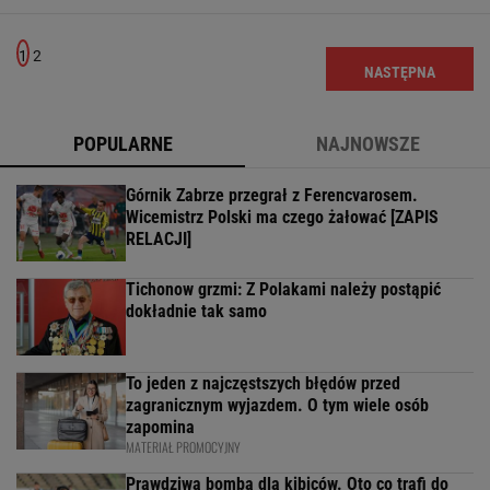
1
2
NASTĘPNA
POPULARNE
NAJNOWSZE
Górnik Zabrze przegrał z Ferencvarosem.
Wicemistrz Polski ma czego żałować [ZAPIS
RELACJI]
Tichonow grzmi: Z Polakami należy postąpić
dokładnie tak samo
To jeden z najczęstszych błędów przed
zagranicznym wyjazdem. O tym wiele osób
zapomina
MATERIAŁ PROMOCYJNY
Prawdziwa bomba dla kibiców. Oto co trafi do