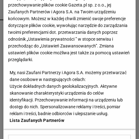
przechowywanie plików cookie Gazeta.pl sp. z o.o., jej
Zaufanych Partnerów i Agora S.A. na Twoim urządzeniu
POPULARNE
NAJNOWSZE
końcowym. Możesz w każdej chwili zmienić swoje preferencje
dotyczące plików cookie, wywołując narzędzie do zarządzania
Brat Grbicia radzi mu nie wracać do Serbii. "To
twoimi preferencjami dot. przetwarzania danych poprzez
przerażające"
odnośnik „Ustawienia prywatności ” w stopce serwisu i
przechodząc do „Ustawień Zaawansowanych”. Zmiana
ustawień plików cookie możliwa jest także za pomocą ustawień
Pucharowa wygrana Chicago. 64 minuty
przeglądarki.
Lewandowskiego
My, nasi Zaufani Partnerzy i Agora S.A. możemy przetwarzać
dane osobowe w następujących celach:
W FACTORY Annopol powstał kort do padla.
Użycie dokładnych danych geolokalizacyjnych. Aktywne
Outletowi klienci zagrają za darmo
skanowanie charakterystyki urządzenia do celów
MATERIAŁ PROMOCYJNY
identyfikacji. Przechowywanie informacji na urządzeniu lub
dostęp do nich. Spersonalizowane reklamy i treści, pomiar
Tichonow grzmi: Z Polakami należy postąpić
reklam i treści, badnie odbiorców i ulepszanie usług.
dokładnie tak samo
Lista Zaufanych Partnerów
Wpadka z Abramowicz wywołała szum. U