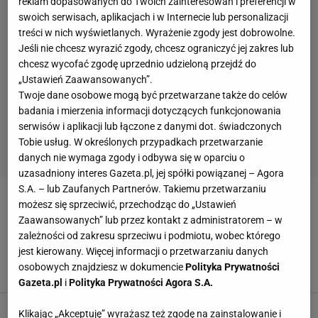
reklam dopasowanych do Twoich zainteresowań i preferencji w
swoich serwisach, aplikacjach i w Internecie lub personalizacji
treści w nich wyświetlanych. Wyrażenie zgody jest dobrowolne.
Jeśli nie chcesz wyrazić zgody, chcesz ograniczyć jej zakres lub
chcesz wycofać zgodę uprzednio udzieloną przejdź do
„Ustawień Zaawansowanych”.
Twoje dane osobowe mogą być przetwarzane także do celów
badania i mierzenia informacji dotyczących funkcjonowania
serwisów i aplikacji lub łączone z danymi dot. świadczonych
Tobie usług. W określonych przypadkach przetwarzanie
danych nie wymaga zgody i odbywa się w oparciu o
uzasadniony interes Gazeta.pl, jej spółki powiązanej – Agora
S.A. – lub Zaufanych Partnerów. Takiemu przetwarzaniu
MAREK SAWICKI
możesz się sprzeciwić, przechodząc do „Ustawień
Zaawansowanych” lub przez kontakt z administratorem – w
zależności od zakresu sprzeciwu i podmiotu, wobec którego
Zbigniew Boniek nie zapomniał o głośnej
jest kierowany. Więcej informacji o przetwarzaniu danych
aferze. "Czas najwyższy przeprosić"
osobowych znajdziesz w dokumencie
Polityka Prywatności
20 PAŹDZIERNIKA 2023, 13:40
Hubert Pawlik,
Gazeta.pl
i
Polityka Prywatności Agora S.A.
Klikając „Akceptuję” wyrażasz też zgodę na zainstalowanie i