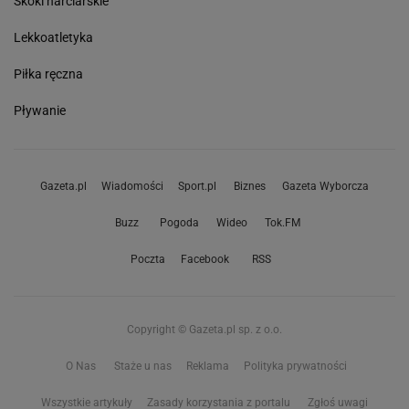
Skoki narciarskie
Lekkoatletyka
Piłka ręczna
Pływanie
Gazeta.pl
Wiadomości
Sport.pl
Biznes
Gazeta Wyborcza
Buzz
Pogoda
Wideo
Tok.FM
Poczta
Facebook
RSS
Copyright © Gazeta.pl sp. z o.o.
O Nas
Staże u nas
Reklama
Polityka prywatności
Wszystkie artykuły
Zasady korzystania z portalu
Zgłoś uwagi