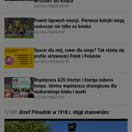
WPISANY DO KSIĘGI
MATERIAŁ PROMOCYJNY PR
Powrót ligowych emocji. Pierwsze kolejki mogą
zaskoczyć nie tylko na boisku
MATERIAŁ PROMOCYJNY
Spacer dla niej, rower dla niego? Tak różnią się
profile aktywności Polek i Polaków
MATERIAŁ PROMOCYJNY PR
Współpraca AZS Olsztyn i Energa nabiera
tempa. Istotna współpraca strategiczna dla
siatkarskiego klubu i marki
MATERIAŁ PROMOCYJNY
1/100
Józef Piłsudski w 1918 r. objął stanowisko: