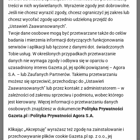
treści w nich wyświetlanych. Wyrażenie zgody jest dobrowolne.
Jeśli nie chcesz wyrazić zgody, chcesz ograniczyć jej zakres lub
chcesz wycofać zgodę uprzednio udzieloną przejdź do
„Ustawień Zaawansowanych”.
Twoje dane osobowe mogą być przetwarzane także do celów
badania i mierzenia informacji dotyczących funkcjonowania
serwisów i aplikacji lub łączone z danymi dot. świadczonych
Tobie usług. W określonych przypadkach przetwarzanie
danych nie wymaga zgody i odbywa się w oparciu o
uzasadniony interes Gazeta.pl, jej spółki powiązanej – Agora
S.A. – lub Zaufanych Partnerów. Takiemu przetwarzaniu
możesz się sprzeciwić, przechodząc do „Ustawień
Zaawansowanych” lub przez kontakt z administratorem – w
MAREK KLONOWSKI
zależności od zakresu sprzeciwu i podmiotu, wobec którego
jest kierowany. Więcej informacji o przetwarzaniu danych
Mackiewicz nie zdobył Nanga Parbat. Polak
osobowych znajdziesz w dokumencie
Polityka Prywatności
zawrócił na 7400 metrach
Gazeta.pl
i
Polityka Prywatności Agora S.A.
dsz, wspinanie.pl, explorersweb,
nangadream.blogspot.com,
Klikając „Akceptuję” wyrażasz też zgodę na zainstalowanie i
7 LUTEGO 2013, 21:08
czapkins.blogspot.com,
przechowywanie plików cookie Gazeta.pl sp. z o.o., jej