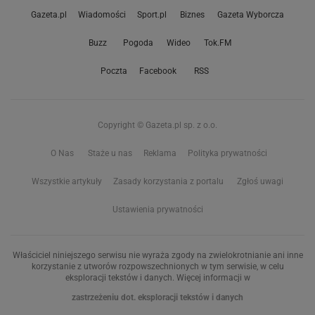
Gazeta.pl
Wiadomości
Sport.pl
Biznes
Gazeta Wyborcza
Buzz
Pogoda
Wideo
Tok.FM
Poczta
Facebook
RSS
Copyright © Gazeta.pl sp. z o.o.
O Nas
Staże u nas
Reklama
Polityka prywatności
Wszystkie artykuły
Zasady korzystania z portalu
Zgłoś uwagi
Ustawienia prywatności
Właściciel niniejszego serwisu nie wyraża zgody na zwielokrotnianie ani inne
korzystanie z utworów rozpowszechnionych w tym serwisie, w celu
eksploracji tekstów i danych. Więcej informacji w
zastrzeżeniu dot. eksploracji tekstów i danych