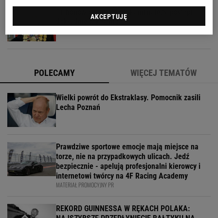
Tichonow grzmi: Z Polakami należy postąpić
AKCEPTUJĘ
dokładnie tak samo
POLECAMY
WIĘCEJ TEMATÓW
Wielki powrót do Ekstraklasy. Pomocnik zasili
Lecha Poznań
Prawdziwe sportowe emocje mają miejsce na
torze, nie na przypadkowych ulicach. Jedź
bezpiecznie - apelują profesjonalni kierowcy i
internetowi twórcy na 4F Racing Academy
MATERIAŁ PROMOCYJNY PR
REKORD GUINNESSA W RĘKACH POLAKA: