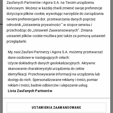
Zaufanych Partnerów i Agora S.A. na Twoim urządzeniu
końcowym. Możesz w każdej chwili zmienić swoje preferencje
dotyczące plików cookie, wywołując narzędzie do zarządzania
POPULARNE
NAJNOWSZE
twoimi preferencjami dot. przetwarzania danych poprzez
odnośnik „Ustawienia prywatności ” w stopce serwisu i
przechodząc do „Ustawień Zaawansowanych”. Zmiana
W Rosji zawrzało. "Polska stawia
nieakceptowalne warunki"
ustawień plików cookie możliwa jest także za pomocą ustawień
przeglądarki.
My, nasi Zaufani Partnerzy i Agora S.A. możemy przetwarzać
150 jajek i siedem kilo mięsa tygodniowo. Oto
do czego to doprowadziło
dane osobowe w następujących celach:
Użycie dokładnych danych geolokalizacyjnych. Aktywne
skanowanie charakterystyki urządzenia do celów
Second home nad morzem zyskuje na
identyfikacji. Przechowywanie informacji na urządzeniu lub
popularności. Coraz więcej osób wybiera ten
dostęp do nich. Spersonalizowane reklamy i treści, pomiar
model inwestowania
reklam i treści, badnie odbiorców i ulepszanie usług.
MATERIAŁ PROMOCYJNY
Lista Zaufanych Partnerów
Człowiek, który podkręcił prędkość światła. Czy
Pogacar łamie prawa biologii?
SUBSKRYPCJA
USTAWIENIA ZAAWANSOWANE