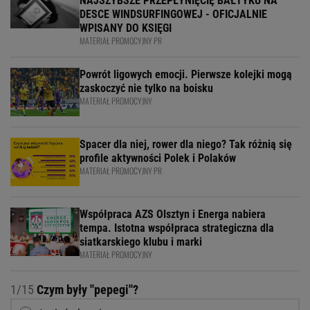
NAJSZYBSZE PRZEPŁYNIĘCIĘ BAŁTYKU NA
DESCE WINDSURFINGOWEJ - OFICJALNIE
WPISANY DO KSIĘGI
MATERIAŁ PROMOCYJNY PR
Powrót ligowych emocji. Pierwsze kolejki mogą
zaskoczyć nie tylko na boisku
MATERIAŁ PROMOCYJNY
Spacer dla niej, rower dla niego? Tak różnią się
profile aktywności Polek i Polaków
MATERIAŁ PROMOCYJNY PR
Współpraca AZS Olsztyn i Energa nabiera
tempa. Istotna współpraca strategiczna dla
siatkarskiego klubu i marki
MATERIAŁ PROMOCYJNY
1/15
Czym były ''pepegi''?