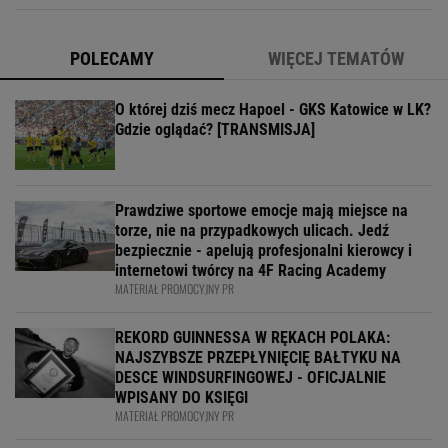
POLECAMY
WIĘCEJ TEMATÓW
O której dziś mecz Hapoel - GKS Katowice w LK?
Gdzie oglądać? [TRANSMISJA]
Prawdziwe sportowe emocje mają miejsce na
torze, nie na przypadkowych ulicach. Jedź
bezpiecznie - apelują profesjonalni kierowcy i
internetowi twórcy na 4F Racing Academy
MATERIAŁ PROMOCYJNY PR
REKORD GUINNESSA W RĘKACH POLAKA:
NAJSZYBSZE PRZEPŁYNIĘCIĘ BAŁTYKU NA
DESCE WINDSURFINGOWEJ - OFICJALNIE
WPISANY DO KSIĘGI
MATERIAŁ PROMOCYJNY PR