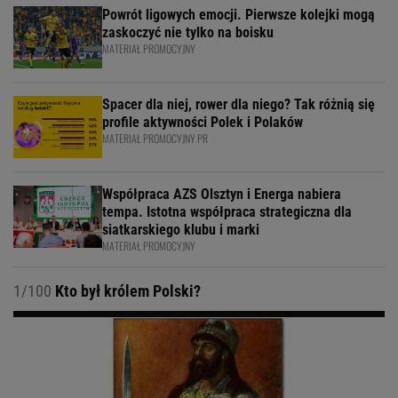
Powrót ligowych emocji. Pierwsze kolejki mogą
zaskoczyć nie tylko na boisku
MATERIAŁ PROMOCYJNY
Spacer dla niej, rower dla niego? Tak różnią się
profile aktywności Polek i Polaków
MATERIAŁ PROMOCYJNY PR
Współpraca AZS Olsztyn i Energa nabiera
tempa. Istotna współpraca strategiczna dla
siatkarskiego klubu i marki
MATERIAŁ PROMOCYJNY
1/100
Kto był królem Polski?