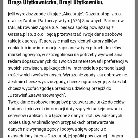
Droga Użytkowniczko, Drogi Użytkowniku,
jeśli wyrazisz zgodę klikając „Akceptuję”, Gazeta.pl sp. z o.o.
oraz jej Zaufani Partnerzy, w tym [
676
] Zaufanych Partnerów
IAB, jak również Agora S.A. będąca spółką powiązaną z
Gazeta.pl sp. z o.o., będą przetwarzać Twoje dane osobowe
takie jak adresy IP, adresy e-mail czy identyfikatory plików
cookie lub inne informacje zapisane w tych plikach do celów
marketingowych, w szczególności na potrzeby wyświetlania
reklam dopasowanych do Twoich zainteresowań i preferencji w
swoich serwisach, aplikacjach i w Internecie lub personalizacji
treści w nich wyświetlanych. Wyrażenie zgody jest dobrowolne.
Jeśli nie chcesz wyrazić zgody, chcesz ograniczyć jej zakres lub
MARCIN PIETROWSKI
chcesz wycofać zgodę uprzednio udzieloną przejdź do
„Ustawień Zaawansowanych”.
Twoje dane osobowe mogą być przetwarzane także do celów
Frantisek Plach antybohaterem Piasta Gliwice?
badania i mierzenia informacji dotyczących funkcjonowania
Kapitan zespołu skomentował fatalną
interwencję
serwisów i aplikacji lub łączone z danymi dot. świadczonych
Tobie usług. W określonych przypadkach przetwarzanie
18 LIPCA 2019, 09:18
MLZ, Polsat Sport,
danych nie wymaga zgody i odbywa się w oparciu o
uzasadniony interes Gazeta.pl, jej spółki powiązanej – Agora