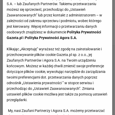
Piast Gliwice - Podbeskidzie Bielsko-Biała 3:2.
S.A. – lub Zaufanych Partnerów. Takiemu przetwarzaniu
Tomasz Mokwa: Walczymy o najwyższe cele!
możesz się sprzeciwić, przechodząc do „Ustawień
12 MARCA 2016, 11:35
Kamil Kwaśniewski,
Zaawansowanych” lub przez kontakt z administratorem – w
zależności od zakresu sprzeciwu i podmiotu, wobec którego
Piast Gliwice. Marcin Pietrowski: Kryzysu w
jest kierowany. Więcej informacji o przetwarzaniu danych
Piaście bym się nie doszukiwał
osobowych znajdziesz w dokumencie
Polityka Prywatności
Gazeta.pl
i
Polityka Prywatności Agora S.A.
6 GRUDNIA 2015, 12:55
Kamil Kwaśniewski,
Klikając „Akceptuję” wyrażasz też zgodę na zainstalowanie i
przechowywanie plików cookie Gazeta.pl sp. z o.o., jej
Zaufanych Partnerów i Agora S.A. na Twoim urządzeniu
końcowym. Możesz w każdej chwili zmienić swoje preferencje
dotyczące plików cookie, wywołując narzędzie do zarządzania
twoimi preferencjami dot. przetwarzania danych poprzez
odnośnik „Ustawienia prywatności ” w stopce serwisu i
przechodząc do „Ustawień Zaawansowanych”. Zmiana
ustawień plików cookie możliwa jest także za pomocą ustawień
przeglądarki.
My, nasi Zaufani Partnerzy i Agora S.A. możemy przetwarzać