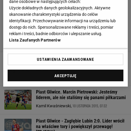
dane osobowe w następujących celach:
Użycie dokładnych danych geolokalizacyjnych. Aktywne
skanowanie charakterystyki urządzenia do celów
identyfikacji. Przechowywanie informacji na urządzeniu lub
dostęp do nich. Spersonalizowane reklamy i treści, pomiar
reklam i treści, badnie odbiorców i ulepszanie usług.
Lista Zaufanych Partnerów
Piast Gliwice - Cracovia 2:2. Pasy pomogły
USTAWIENIA ZAAWANSOWANE
wyrównać liderowi ekstraklasy, ale pokonać już
się nie dały
AKCEPTUJĘ
5 GRUDNIA 2015, 20:08
Kamil Kwaśniewski,
Piast Gliwice. Marcin Pietrowski: Jesteśmy
liderem, ale nie staliśmy się panami piłkarzami
10 LISTOPADA 2015, 07:32
Kamil Kwaśniewski,
Piast Gliwice - Zagłębie Lubin 2:0. Lider wrócił
na właściwe tory i powiększył przewagę!