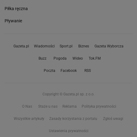
Piłka ręczna
Pływanie
Gazeta.pl
Wiadomości
Sport.pl
Biznes
Gazeta Wyborcza
Buzz
Pogoda
Wideo
Tok.FM
Poczta
Facebook
RSS
Copyright © Gazeta.pl sp. z o.o.
O Nas
Staże u nas
Reklama
Polityka prywatności
Wszystkie artykuły
Zasady korzystania z portalu
Zgłoś uwagi
Ustawienia prywatności