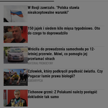
W Rosji zawrzało. "Polska stawia
nieakceptowalne warunki"
150 jajek i siedem kilo mięsa tygodniowo. Oto
do czego to doprowadziło
Wróciła do prowadzenia samochodu po 12-
letniej przerwie. Mówi, co pomogło jej
przełamać strach
MATERIAŁ PROMOCYJNY
Człowiek, który podkręcił prędkość światła. Czy
Pogacar łamie prawa biologii?
SUBSKRYPCJA
Tichonow grzmi: Z Polakami należy postąpić
dokładnie tak samo