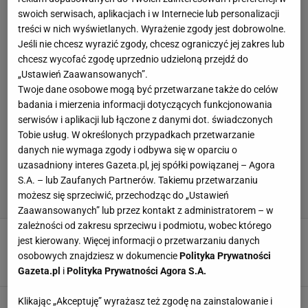
swoich serwisach, aplikacjach i w Internecie lub personalizacji
treści w nich wyświetlanych. Wyrażenie zgody jest dobrowolne.
Jeśli nie chcesz wyrazić zgody, chcesz ograniczyć jej zakres lub
chcesz wycofać zgodę uprzednio udzieloną przejdź do
„Ustawień Zaawansowanych”.
Twoje dane osobowe mogą być przetwarzane także do celów
badania i mierzenia informacji dotyczących funkcjonowania
serwisów i aplikacji lub łączone z danymi dot. świadczonych
Tobie usług. W określonych przypadkach przetwarzanie
danych nie wymaga zgody i odbywa się w oparciu o
uzasadniony interes Gazeta.pl, jej spółki powiązanej – Agora
S.A. – lub Zaufanych Partnerów. Takiemu przetwarzaniu
możesz się sprzeciwić, przechodząc do „Ustawień
Zaawansowanych” lub przez kontakt z administratorem – w
zależności od zakresu sprzeciwu i podmiotu, wobec którego
Stało się! Lijewski nie jest już selekcjonerem
jest kierowany. Więcej informacji o przetwarzaniu danych
reprezentacji Polski
osobowych znajdziesz w dokumencie
Polityka Prywatności
25 LUTEGO 2025, 12:03
Błażej Winter,
Gazeta.pl
i
Polityka Prywatności Agora S.A.
Syprzak kontra Siódmiak. To jest nokaut, co
Klikając „Akceptuję” wyrażasz też zgodę na zainstalowanie i