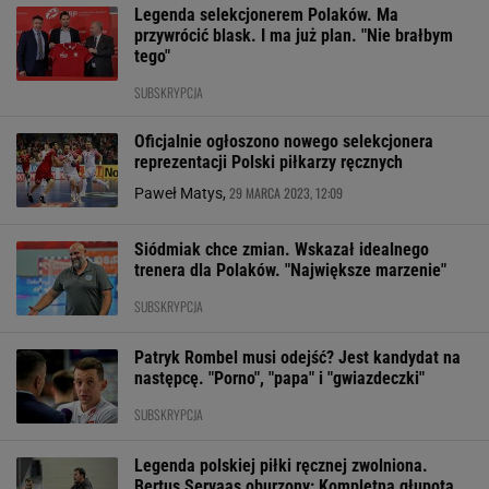
Legenda selekcjonerem Polaków. Ma
przywrócić blask. I ma już plan. "Nie brałbym
tego"
SUBSKRYPCJA
Oficjalnie ogłoszono nowego selekcjonera
reprezentacji Polski piłkarzy ręcznych
29 MARCA 2023, 12:09
Paweł Matys,
Siódmiak chce zmian. Wskazał idealnego
trenera dla Polaków. "Największe marzenie"
SUBSKRYPCJA
Patryk Rombel musi odejść? Jest kandydat na
następcę. "Porno", "papa" i "gwiazdeczki"
SUBSKRYPCJA
Legenda polskiej piłki ręcznej zwolniona.
Bertus Servaas oburzony: Kompletna głupota