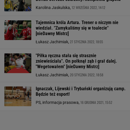
12 WRZEŚNIA 2022, 14:12
Karolina Jaskulska,
Tajemnica króla Artura. Trener o niczym nie
wiedział. "Zamykaliśmy się w toalecie"
[nieDawny Mistrz]
27 STYCZNIA 2022, 18:55
Łukasz Jachimiak,
"Piłka ręczna stała się strasznie
zniewieściała". On połknął ząb i grał dalej.
"Wegetowałem" [nieDawny Mistrz]
20 STYCZNIA 2022, 18:58
Łukasz Jachimiak,
Ignaczak, Lijewski i Trybański organizują camp.
Będzie też esport!
16 GRUDNIA 2021, 15:52
PS, informacja prasowa,