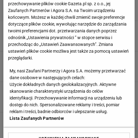
powiedział
przechowywanie plików cookie Gazeta.pl sp. z o.o., jej
Zaufanych Partnerów i Agora S.A. na Twoim urządzeniu
8 LUTEGO 2025, 17:17
Hubert Rybkowski,
końcowym. Możesz w każdej chwili zmienić swoje preferencje
dotyczące plików cookie, wywołując narzędzie do zarządzania
Jest kolejna afera. To nie Monty Python, to
twoimi preferencjami dot. przetwarzania danych poprzez
reprezentacja Polski
odnośnik „Ustawienia prywatności ” w stopce serwisu i
SUBSKRYPCJA
przechodząc do „Ustawień Zaawansowanych”. Zmiana
ustawień plików cookie możliwa jest także za pomocą ustawień
Klęska Polaków, trener czeka na wyrok. "To nas
przeglądarki.
zabiło"
My, nasi Zaufani Partnerzy i Agora S.A. możemy przetwarzać
SUBSKRYPCJA
dane osobowe w następujących celach:
Użycie dokładnych danych geolokalizacyjnych. Aktywne
A jednak! Lijewski ogłasza ws. Syprzaka.
skanowanie charakterystyki urządzenia do celów
Jaśniej się nie da
identyfikacji. Przechowywanie informacji na urządzeniu lub
SUBSKRYPCJA
dostęp do nich. Spersonalizowane reklamy i treści, pomiar
reklam i treści, badnie odbiorców i ulepszanie usług.
Lista Zaufanych Partnerów
Afera w reprezentacji Polski. Nawet
Lewandowski się przy tym chowa
SUBSKRYPCJA