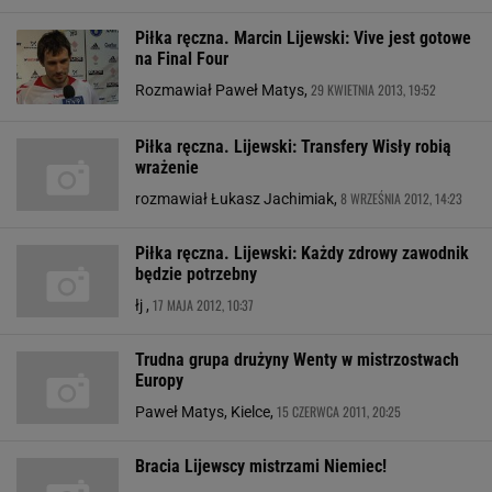
Piłka ręczna. Marcin Lijewski: Vive jest gotowe
na Final Four
29 KWIETNIA 2013, 19:52
Rozmawiał Paweł Matys,
Piłka ręczna. Lijewski: Transfery Wisły robią
wrażenie
8 WRZEŚNIA 2012, 14:23
rozmawiał Łukasz Jachimiak,
Piłka ręczna. Lijewski: Każdy zdrowy zawodnik
będzie potrzebny
17 MAJA 2012, 10:37
łj ,
Trudna grupa drużyny Wenty w mistrzostwach
Europy
15 CZERWCA 2011, 20:25
Paweł Matys, Kielce,
Bracia Lijewscy mistrzami Niemiec!