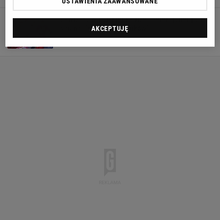
USTAWIENIA ZAAWANSOWANE
Zawrzało w polskiej kadrze. Selekcjoner pod
ścianą. "Oczekuję wyników"
AKCEPTUJĘ
30 STYCZNIA 2025, 14:04
Filip Macuda,