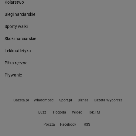
Kolarstwo
Biegi narciarskie
Sporty walki
Skoki narciarskie
Lekkoatletyka
Piłka ręczna
Pływanie
Gazeta.pl
Wiadomości
Sport.pl
Biznes
Gazeta Wyborcza
Buzz
Pogoda
Wideo
Tok.FM
Poczta
Facebook
RSS