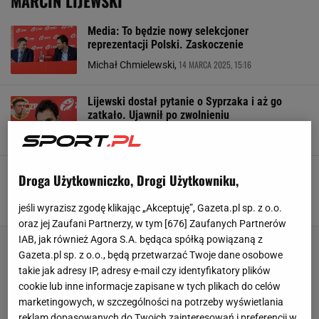
MARCIN LIJEWSKI
Media: To będzie nowy selekcjoner
reprezentacji Polski. Zaskoczenie
14 MARCA 2025, 15:16
Michał Chmielewski,
Lijewski dostał pytanie o Syprzaka i aż go
zatkało. Ujawnił po zwolnieniu
27 LUTEGO 2025, 21:50
Hubert Rybkowski,
Prezes Szmal przemówił ws. zwolnienia
Droga Użytkowniczko, Drogi Użytkowniku,
Lijewskiego. Wymowne słowa
26 LUTEGO 2025, 07:32
Aleksander Bernard,
jeśli wyrazisz zgodę klikając „Akceptuję”, Gazeta.pl sp. z o.o.
oraz jej Zaufani Partnerzy, w tym [
676
] Zaufanych Partnerów
IAB, jak również Agora S.A. będąca spółką powiązaną z
Gazeta.pl sp. z o.o., będą przetwarzać Twoje dane osobowe
takie jak adresy IP, adresy e-mail czy identyfikatory plików
cookie lub inne informacje zapisane w tych plikach do celów
marketingowych, w szczególności na potrzeby wyświetlania
reklam dopasowanych do Twoich zainteresowań i preferencji w