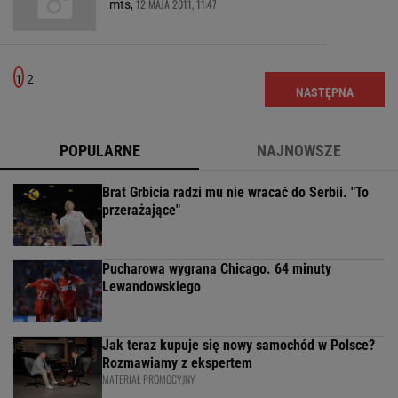
12 MAJA 2011, 11:47
mts,
1
2
NASTĘPNA
POPULARNE
NAJNOWSZE
Brat Grbicia radzi mu nie wracać do Serbii. "To
przerażające"
Pucharowa wygrana Chicago. 64 minuty
Lewandowskiego
Jak teraz kupuje się nowy samochód w Polsce?
Rozmawiamy z ekspertem
MATERIAŁ PROMOCYJNY