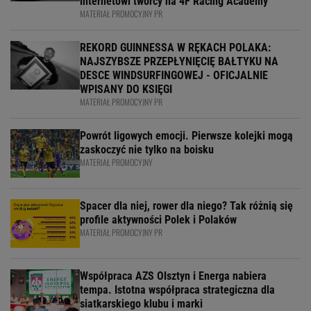
internetowi twórcy na 4F Racing Academy
MATERIAŁ PROMOCYJNY PR
REKORD GUINNESSA W RĘKACH POLAKA:
NAJSZYBSZE PRZEPŁYNIĘCIĘ BAŁTYKU NA
DESCE WINDSURFINGOWEJ - OFICJALNIE
WPISANY DO KSIĘGI
MATERIAŁ PROMOCYJNY PR
Powrót ligowych emocji. Pierwsze kolejki mogą
zaskoczyć nie tylko na boisku
MATERIAŁ PROMOCYJNY
Spacer dla niej, rower dla niego? Tak różnią się
profile aktywności Polek i Polaków
MATERIAŁ PROMOCYJNY PR
Współpraca AZS Olsztyn i Energa nabiera
tempa. Istotna współpraca strategiczna dla
siatkarskiego klubu i marki