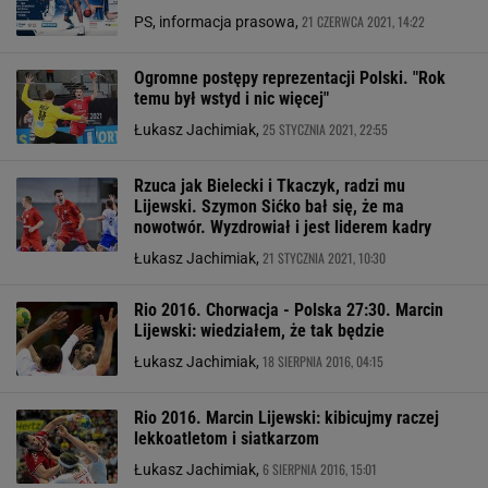
21 CZERWCA 2021, 14:22
PS, informacja prasowa,
Ogromne postępy reprezentacji Polski. "Rok
temu był wstyd i nic więcej"
25 STYCZNIA 2021, 22:55
Łukasz Jachimiak,
Rzuca jak Bielecki i Tkaczyk, radzi mu
Lijewski. Szymon Sićko bał się, że ma
nowotwór. Wyzdrowiał i jest liderem kadry
21 STYCZNIA 2021, 10:30
Łukasz Jachimiak,
Rio 2016. Chorwacja - Polska 27:30. Marcin
Lijewski: wiedziałem, że tak będzie
18 SIERPNIA 2016, 04:15
Łukasz Jachimiak,
Rio 2016. Marcin Lijewski: kibicujmy raczej
lekkoatletom i siatkarzom
6 SIERPNIA 2016, 15:01
Łukasz Jachimiak,